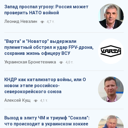
Запад проспал угрозу: Россия может
проверить НАТО войной
Леонид Невзлин
4,7 т.
"Варта" и "Новатор" выдержали
пулеметный обстрел и удар FPV-дрона,
сохранив жизнь офицеру ВСУ
Украинская Бронетехника
4,0 т.
КНДР как катализатор войны, или О
новом этапе российско-
северокорейского союза
Алексей Кущ
4,1 т.
Выход в элиту ЧМ и триумф "Сокола":
что происходит в украинском хоккее