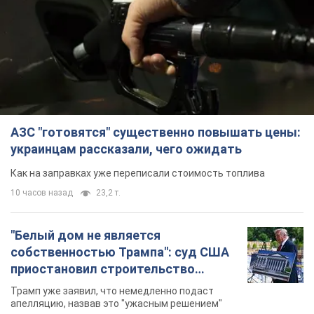
АЗС "готовятся" существенно повышать цены:
украинцам рассказали, чего ожидать
Как на заправках уже переписали стоимость топлива
10 часов назад
23,2 т.
"Белый дом не является
собственностью Трампа": суд США
приостановил строительство
бального зала стоимостью 400 млн
Трамп уже заявил, что немедленно подаст
долларов
апелляцию, назвав это "ужасным решением"