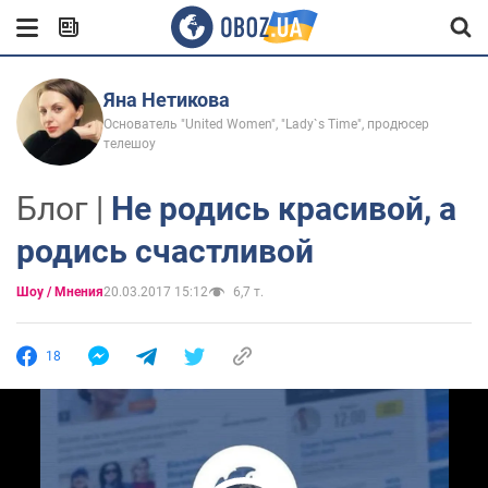
Яна Нетикова
Основатель "United Women", "Lady`s Time", продюсер
телешоу
Блог |
Не родись красивой, а
родись счастливой
Шоу / Мнения
20.03.2017 15:12
6,7 т.
18