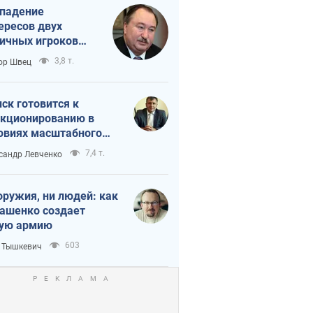
падение
ересов двух
ичных игроков
 тайный план
3,8 т.
ор Швец
мпа и Путина?
ск готовится к
кционированию в
овиях масштабного
нного кризиса
7,4 т.
сандр Левченко
оружия, ни людей: как
ашенко создает
ую армию
603
 Тышкевич