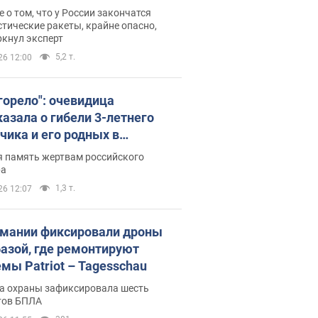
ине? Интервью с Мельником
 о том, что у России закончатся
тические ракеты, крайне опасно,
ркнул эксперт
5,2 т.
26 12:00
 горело": очевидица
казала о гибели 3-летнего
чика и его родных в
льтате атаки РФ на Киевскую
я память жертвам российского
сть. Видео и фото
ра
1,3 т.
26 12:07
рмании фиксировали дроны
базой, где ремонтируют
емы Patriot – Tagesschau
а охраны зафиксировала шесть
тов БПЛА