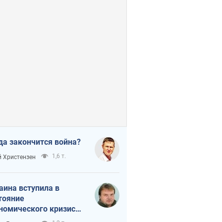
да закончится война?
1,6 т.
 Христензен
аина вступила в
тояние
номического кризиса.
ь ли свет в конце