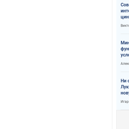
Сов
инт
цин
или
Викт
Тра
Мин
фун
усл
вое
Алек
Ни 
Лук
нов
Игар