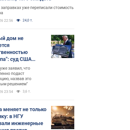
 заправках уже переписали стоимость
ва
24,0 т.
26 22:56
ый дом не
ется
твенностью
па": суд США
становил
уже заявил, что
ительство
ленно подаст
цию, назвав это
ного зала
ным решением"
мостью 400 млн
3,6 т.
26 23:54
аров
а меняет не только
ику: в НГУ
зали инженерные