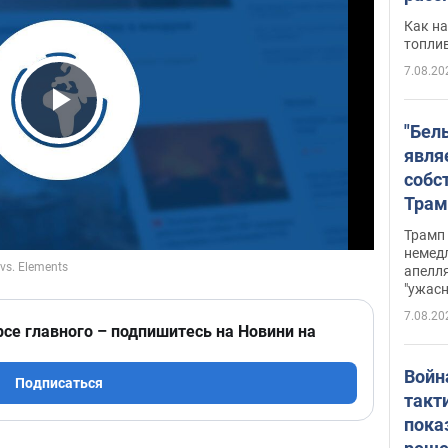
Как на
топли
7.08.20
Play Video
"Бел
явля
собс
Трам
прио
Трамп 
стро
немед
апелля
баль
"ужас
стои
7.08.20
долл
рсе главного – подпишитесь на Новини на
Войн
Подписаться
такт
пока