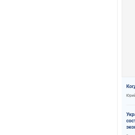
Ког
Юрий
Укр
сос
эко
Ест