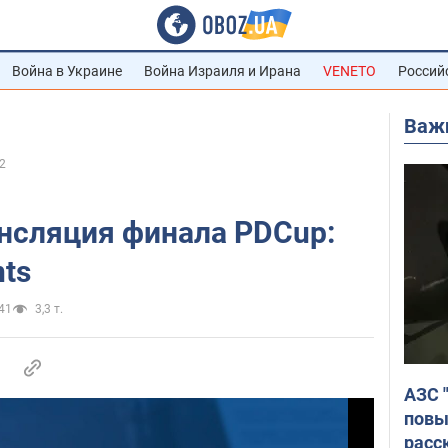
Война в Украине
Война Израиля и Ирана
VENETO
Россий
Важ
2
нсляция финала PDCup:
nts
41
3,3 т.
АЗС 
повы
расс