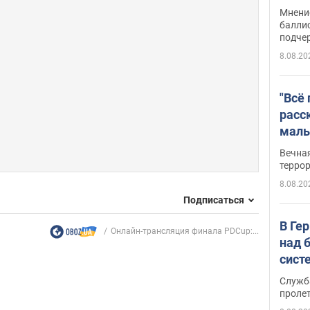
Укра
Мнение
баллис
подче
8.08.20
"Всё
расс
маль
резу
Вечна
обла
терро
8.08.20
Подписаться
В Ге
Онлайн-трансляция финала PDCup:...
над 
сист
Служб
проле