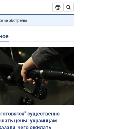
ские обстрелы
ное
"готовятся" существенно
шать цены: украинцам
казали, чего ожидать