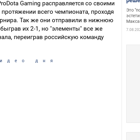
реше
roDota Gaming расправляется со своими
росс
Это "
 протяжении всего чемпионата, проходя
дрон
эстети
урнира. Так же они отправили в нижнюю
Макса
обыграв их 2-1, но "элементы" все же
7.08.20
нала, переиграв российскую команду
идео дня