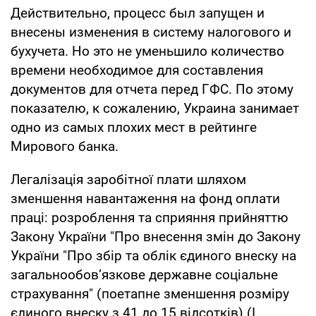
Действительно, процесс был запущен и
внесены изменения в систему налогового и
бухучета. Но это не уменьшило количество
времени необходимое для составления
документов для отчета перед ГФС. По этому
показателю, к сожалению, Украина занимает
одно из самых плохих мест в рейтинге
Мирового банка.
Легалізація заробітної плати шляхом
зменшення навантаження на фонд оплати
праці: розроблення та сприяння прийняттю
Закону України "Про внесення змін до Закону
України "Про збір та облік єдиного внеску на
загальнообов’язкове державне соціальне
страхування" (поетапне зменшення розміру
єдиного внеску з 41 до 15 відсотків) (I