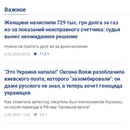
Важное
Женщине начислили 729 тыс. грн долга за газ
из-за показаний неисправного счетчика: судья
вынес неожиданное решение
Нужно ли платить долг из-за доначисления
11,3 т.
6.08.2026 09:53
"Это Украина напала!" Оксана Вояж разоблачила
киевского поэта, которого "зазомбировали": он
даже русского не знал, а теперь хочет геноцида
украинцев
Как отметила артистка, писатель был поклонником Украины,
но после переезда в РФ ему "промыли мозги"
8,0 т.
6.08.2026 11:42