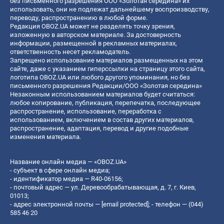
без письменного разрешения ООО «Золотая середина» их
использовать, они не подлежат дальнейшему воспроизводству,
переводу, распространению в любой форме.
Редакция OBOZ.UA может не разделять точку зрения,
изложенную в авторском материале. За достоверность
информации, размещенной в рекламных материалах,
ответственность несет рекламодатель.
Запрещено использование материалов размещенных на этом
сайте, даже с указанием гиперссылки на страницу этого сайта,
логотипа OBOZ.UA или любого другого упоминания, но без
письменного разрешения Редакции/ООО «Золотая середина»
Незаконным использованием материалов будет считаться:
любое копирование, публикация, перепечатка, последующее
распространение, использование, переработка с
использованием, включением в состав других материалов,
распространение, адаптация, перевод и другие подобные
изменения материала.
Название онлайн медиа — «OBOZ.UA»
- субъект в сфере онлайн медиа;
- идентификатор медиа — R40-06156;
- почтовый адрес — ул. Деревообрабатывающая, д. 7, г. Киев,
01013;
- адрес электронной почты —
[email protected]
; - телефон — (044)
585 46 20