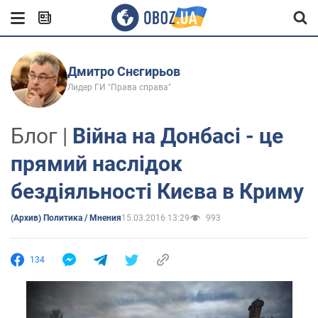
Дмитро Снєгирьов
Лидер ГИ "Права справа"
Блог |
Війна на Донбасі - це
прямий наслідок
бездіяльності Києва в Криму
(Архив) Политика / Мнения
15.03.2016 13:29
993
134