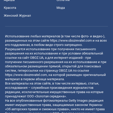
Красота
Мода
Женский Журнал
Использование любых материалов (в том числе фото- и видео-),
размещенных на этом сайте
https://www.obozrevatel.com
и на всех
его поддоменах, в любом виде строго запрещено.
Разрешается использование при получении письменного
разрешения на их использование и при условии обязательной
ссылки на сайт OBOZ.UA, а для интернет-изданий - при
получении письменного разрешения на их использование и при
обязательном размещении прямой, открытой для поисковых
систем, гиперссылки на страницу OBOZ.UA по ссылке
https://www.obozrevatel.com
, на которой размещен оригинальный
материал в первом абзаце материала.
Все материалы на этом сайте, в том числе интервью, статьи,
исследования – служебные произведения журналистов
редакции, исключительные имущественные права на которые
принадлежат ООО «Золотая середина».
На все опубликованные фотоматериалы Getty Images редакция
имеет имущественные права, защищаемые законом Украины
«Об авторских правах и смежных правах», никто не имеет права