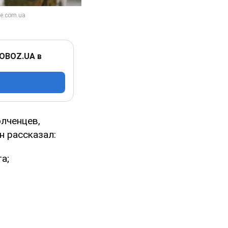
 OBOZ.UA в
лченцев,
н рассказал:
а;