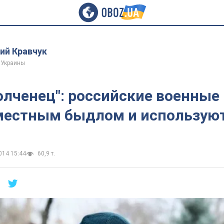
ий Кравчук
 Украины
олченец": российские военные
местным быдлом и используют
014 15:44
60,9 т.