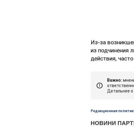
Из-за возникше
из подчинения 
действия, часто
Важно:
мнени
ответственно
Детальнее о
Редакционная политик