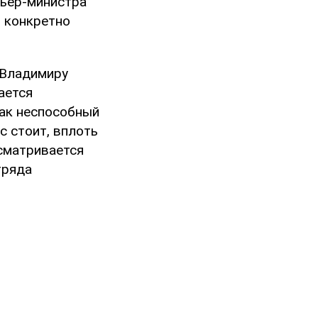
мьер-министра
о конкретно
 Владимиру
ается
как неспособный
с стоит, вплоть
сматривается
тряда