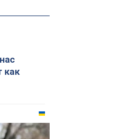
 нас
 как