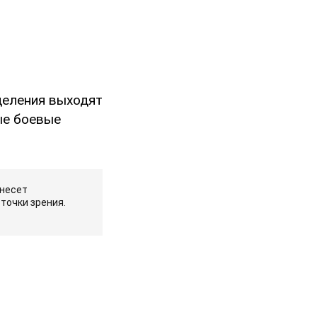
деления выходят
ые боевые
 несет
точки зрения.