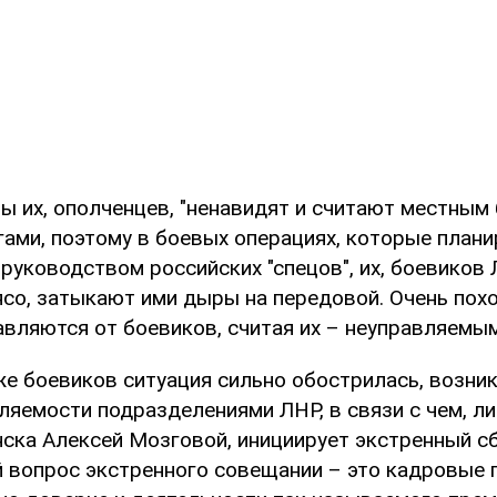
ы их, ополченцев, "ненавидят и считают местным
гами, поэтому в боевых операциях, которые плани
 руководством российских "спецов", их, боевиков
со, затыкают ими дыры на передовой. Очень похо
авляются от боевиков, считая их – неуправляемы
же боевиков ситуация сильно обострилась, возни
ляемости подразделениями ЛНР, в связи с чем, л
нска Алексей Мозговой, инициирует экстренный с
й вопрос экстренного совещании – это кадровые 