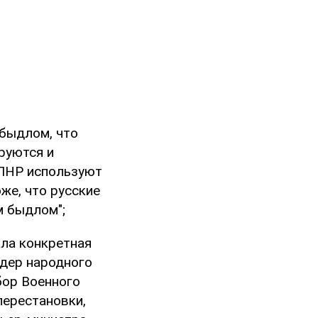
 быдлом, что
руются и
 ЛНР используют
же, что русские
м быдлом";
кла конкретная
идер народного
бор Военного
перестановки,