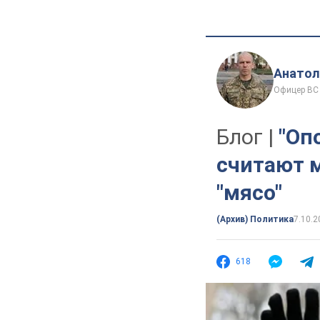
Анатол
Офицер ВС
Блог |
"Оп
считают 
"мясо"
(Архив) Политика
7.10.2
618