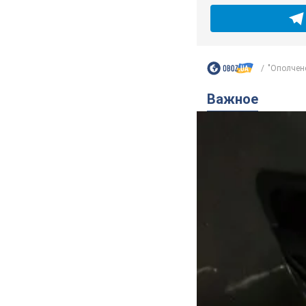
"Ополчене
Важное