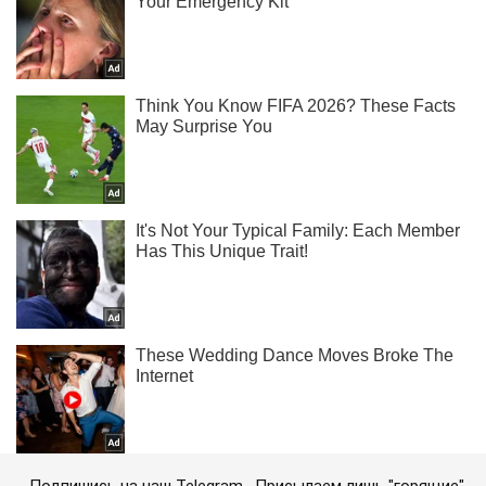
Подпишись на наш Telegram . Присылаем лишь "горящие"