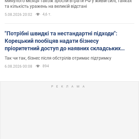
Минулого місяця також зросли втрати РФ у живій силі, танках
та кількість уражень на великій відстані
4,6 т.
5.08.2026 20:02
"Потрібні швидкі та нестандартні підходи":
Корецький пообіцяв надати бізнесу
пріоритетний доступ до наявних складських
приміщень
Так чи так, бізнес після обстрілів отримає підтримку
894
6.08.2026 00:08