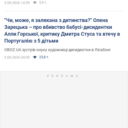
5,9 т.
5.08.2026 14:59
"Чи, може, я залякана з дитинства?" Олена
Зарецька – про вбивство бабусі-дисидентки
Алли Горської, критику Дмитра Стуса та втечу в
Португалію з 5 дітьми
OBOZ.UA зустрів онуку художниці-дисидентки в Лісабоні
25,8 т.
5.08.2026 04:00