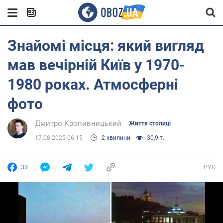
Знайомі місця: який вигляд
мав вечірній Київ у 1970-
1980 роках. Атмосферні
фото
Дмитро Кропивницький
Життя столиці
17.08.2025 06:15
2 хвилини
30,9 т.
33
РУС