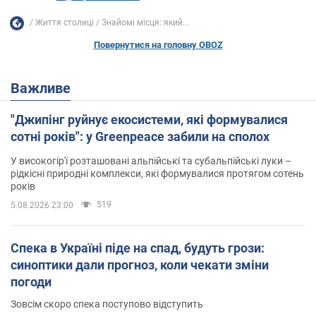
Життя столиці
Знайомі місця: який...
Повернутися на головну OBOZ
Важливе
"Джипінг руйнує екосистеми, які формувалися
сотні років": у Greenpeace забили на сполох
У високогір'ї розташовані альпійські та субальпійські луки –
рідкісні природні комплекси, які формувалися протягом сотень
років
519
5.08.2026 23:00
Спека в Україні піде на спад, будуть грози:
синоптики дали прогноз, коли чекати зміни
погоди
Зовсім скоро спека поступово відступить