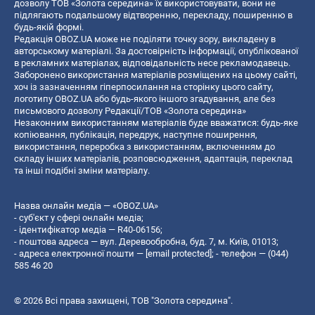
дозволу ТОВ «Золота середина» їх використовувати, вони не
підлягають подальшому відтворенню, перекладу, поширенню в
будь-якій формі.
Редакція OBOZ.UA може не поділяти точку зору, викладену в
авторському матеріалі. За достовірність інформації, опублікованої
в рекламних матеріалах, відповідальність несе рекламодавець.
Заборонено використання матеріалів розміщених на цьому сайті,
хоч із зазначенням гіперпосилання на сторінку цього сайту,
логотипу OBOZ.UA або будь-якого іншого згадування, але без
письмового дозволу Редакції/ТОВ «Золота середина»
Незаконним використанням матеріалів буде вважатися: будь-яке
копiювання, публiкацiя, передрук, наступне поширення,
використання, переробка з використанням, включенням до
складу інших матеріалів, розповсюдження, адаптація, переклад
та інші подібні зміни матеріалу.
Назва онлайн медіа — «OBOZ.UA»
- суб'єкт у сфері онлайн медіа;
- ідентифікатор медіа — R40-06156;
- поштова адреса — вул. Деревообробна, буд. 7, м. Київ, 01013;
- адреса електронної пошти —
[email protected]
; - телефон — (044)
585 46 20
© 2026 Всі права захищені, ТОВ "Золота середина".