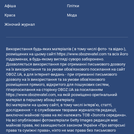
Афіша
Плітки
Краса
Мода
Жіночий журнал
Використання будь-яких матеріалів ( в тому числі фото- та відео-),
розміщених на цьому сайті
https://www.obozrevatel.com
та всіх його
піддоменах, в будь-якому вигляді суворо заборонено.
Дозволяється використання при отриманні письмового дозволу
на їх використання та за умови обов'язкового посилання на сайт
OBOZ.UA, а для інтернет-видань - при отриманні письмового
дозволу на їх використання та за умови обов'язкового
розміщення прямого, відкритого для пошукових систем,
гіперпосилання на сторінку OBOZ.UA за посиланням
https://www.obozrevatel.com
, на якій розміщено оригінальний
матеріал в першому абзаці матеріалу.
Всі матеріали на цьому сайті, в тому числі інтерв’ю, статті,
дослідження – є службовими творами журналістів редакції,
виключні майнові права на які належать ТОВ «Золота середина».
На всі опубліковані фотоматеріали Getty Images редакція має
майнові права, які захищаються законом України «Про авторські
права та суміжні права», ніхто не має права без письмового