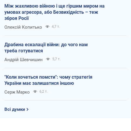
Між жахливою війною і ще гіршим миром на
умовах агресора, або Безвихідність – теж
зброя Росії
Олексій Копитько
4,7 т.
Драбина ескалації війни: до чого нам
треба готуватися
Андрій Шевчишин
5,7 т.
"Коли хочеться помсти": чому стратегія
України має залишатися іншою
Серж Марко
6,2 т.
Всі думки