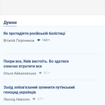
Думки
Як протидіяти російській балістиці
Віталій Портников
14,0 т.
Попри все, Київ вистоїть. Бо здатися
означає втратити все
Ольга Айвазовська
9,7 т.
Захід зобов'язаний зупинити путінський
геноцид українців
Леонід Невзлін
2,7 т.