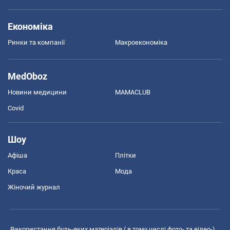
Економіка
Ринки та компанії
Макроекономіка
MedOboz
Новини медицини
MAMACLUB
Covid
Шоу
Афіша
Плітки
Краса
Мода
Жіночий журнал
Використання будь-яких матеріалів ( в тому числі фото- та відео-),