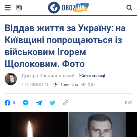
Віддав життя за Україну: на
Київщині попрощаються із
військовим Ігорем
Щолоковим. Фото
Дмитро Кропивницький
Життя столиці
5.06.2026 09:41
1 хвилина
2,0 т.
0
РУС