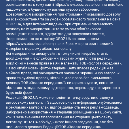
розміщених на цьому сайті
https://www.obozrevatel.com
та всіх його
піддоменах, в будь-якому вигляді суворо заборонено.
Дозволяється використання при отриманні письмового дозволу
на їх використання та за умови обов'язкового посилання на сайт
OBOZ.UA, а для інтернет-видань - при отриманні письмового
дозволу на їх використання та за умови обов'язкового
розміщення прямого, відкритого для пошукових систем,
гіперпосилання на сторінку OBOZ.UA за посиланням
https://www.obozrevatel.com
, на якій розміщено оригінальний
матеріал в першому абзаці матеріалу.
Всі матеріали на цьому сайті, в тому числі інтерв’ю, статті,
дослідження – є службовими творами журналістів редакції,
виключні майнові права на які належать ТОВ «Золота середина».
На всі опубліковані фотоматеріали Getty Images редакція має
майнові права, які захищаються законом України «Про авторські
права та суміжні права», ніхто не має права без письмового
дозволу ТОВ «Золота середина» їх використовувати, вони не
підлягають подальшому відтворенню, перекладу, поширенню в
будь-якій формі.
Редакція OBOZ.UA може не поділяти точку зору, викладену в
авторському матеріалі. За достовірність інформації, опублікованої
в рекламних матеріалах, відповідальність несе рекламодавець.
Заборонено використання матеріалів розміщених на цьому сайті,
хоч із зазначенням гіперпосилання на сторінку цього сайту,
логотипу OBOZ.UA або будь-якого іншого згадування, але без
письмового дозволу Редакції/ТОВ «Золота середина»