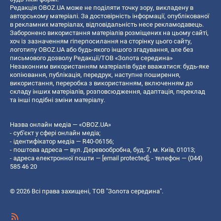
Редакція OBOZ.UA може не поділяти точку зору, викладену в
авторському матеріалі. За достовірність інформації, опублікованої
в рекламних матеріалах, відповідальність несе рекламодавець.
Заборонено використання матеріалів розміщених на цьому сайті,
хоч із зазначенням гіперпосилання на сторінку цього сайту,
логотипу OBOZ.UA або будь-якого іншого згадування, але без
письмового дозволу Редакції/ТОВ «Золота середина»
Незаконним використанням матеріалів буде вважатися: будь-яке
копiювання, публiкацiя, передрук, наступне поширення,
використання, переробка з використанням, включенням до
складу інших матеріалів, розповсюдження, адаптація, переклад
та інші подібні зміни матеріалу.
Назва онлайн медіа — «OBOZ.UA»
- суб'єкт у сфері онлайн медіа;
- ідентифікатор медіа — R40-06156;
- поштова адреса — вул. Деревообробна, буд. 7, м. Київ, 01013;
- адреса електронної пошти —
[email protected]
; - телефон — (044)
585 46 20
© 2026 Всі права захищені, ТОВ "Золота середина".