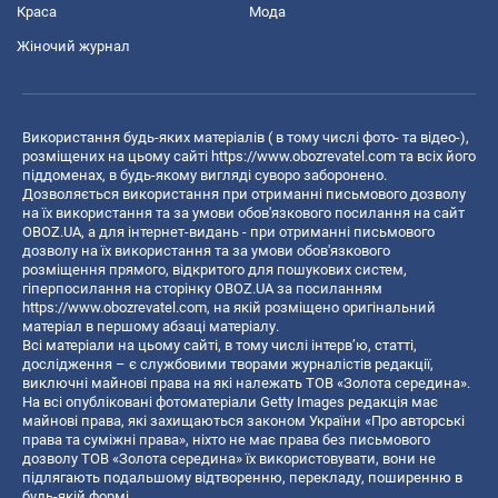
Краса
Мода
Жіночий журнал
Використання будь-яких матеріалів ( в тому числі фото- та відео-),
розміщених на цьому сайті
https://www.obozrevatel.com
та всіх його
піддоменах, в будь-якому вигляді суворо заборонено.
Дозволяється використання при отриманні письмового дозволу
на їх використання та за умови обов'язкового посилання на сайт
OBOZ.UA, а для інтернет-видань - при отриманні письмового
дозволу на їх використання та за умови обов'язкового
розміщення прямого, відкритого для пошукових систем,
гіперпосилання на сторінку OBOZ.UA за посиланням
https://www.obozrevatel.com
, на якій розміщено оригінальний
матеріал в першому абзаці матеріалу.
Всі матеріали на цьому сайті, в тому числі інтерв’ю, статті,
дослідження – є службовими творами журналістів редакції,
виключні майнові права на які належать ТОВ «Золота середина».
На всі опубліковані фотоматеріали Getty Images редакція має
майнові права, які захищаються законом України «Про авторські
права та суміжні права», ніхто не має права без письмового
дозволу ТОВ «Золота середина» їх використовувати, вони не
підлягають подальшому відтворенню, перекладу, поширенню в
будь-якій формі.