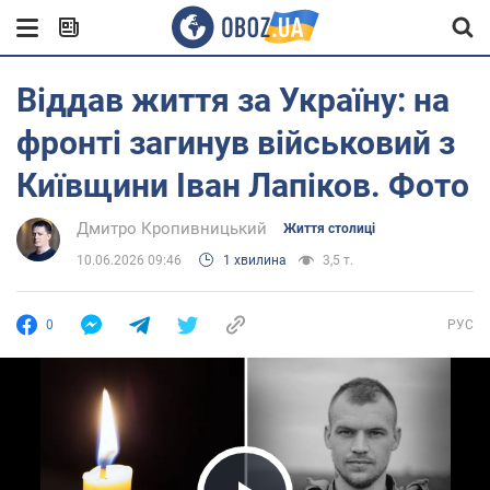
Віддав життя за Україну: на
фронті загинув військовий з
Київщини Іван Лапіков. Фото
Дмитро Кропивницький
Життя столиці
10.06.2026 09:46
1 хвилина
3,5 т.
0
РУС