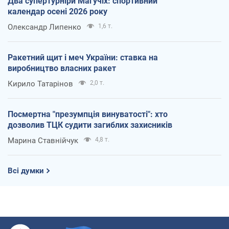
Два супертурніри Магучіх: спортивний
календар осені 2026 року
Олександр Липенко
1,6 т.
Ракетний щит і меч України: ставка на
виробництво власних ракет
Кирило Татарінов
2,0 т.
Посмертна "презумпція винуватості": хто
дозволив ТЦК судити загиблих захисників
Марина Ставнійчук
4,8 т.
Всі думки