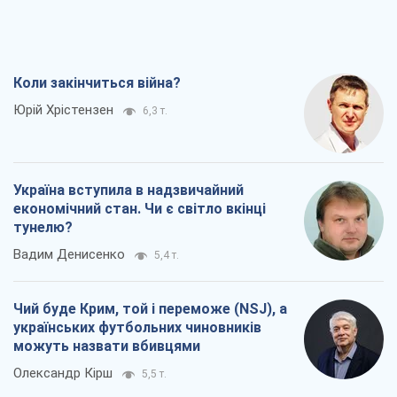
Україна вступила в надзвичайний
економічний стан. Чи є світло вкінці
тунелю?
Вадим Денисенко
5,4 т.
Чий буде Крим, той і переможе (NSJ), а
українських футбольних чиновників
можуть назвати вбивцями
Олександр Кірш
5,5 т.
Захід проспав загрозу: Росія може
перевірити НАТО війною
Леонід Невзлін
7,4 т.
Всі думки