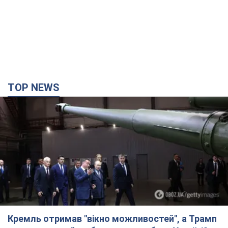
Кремль отримав "вікно можливостей", а Трамп
залишився майже без ракет: як бути Україні?
Інтерв’ю з Мельником
Думка, що в Росії закінчаться балістичні ракети, вкрай
небезпечна, наголосив експерт
8 часов назад
33,1 т.
Україна має домовленості на щомісячну
поставку ракет до Patriot від США: Зеленський