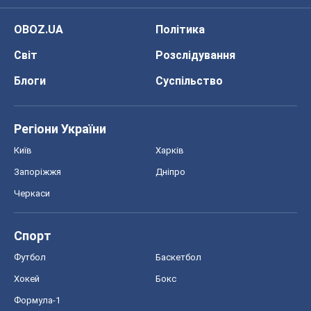
Київ
Харків
Запоріжжя
Дніпро
Черкаси
Спорт
Футбол
Баскетбол
Хокей
Бокс
Формула-1
Моя школа
ГДЗ
Підручники
Онлайн уроки
ДПА
ЗНО
НМТ
СНД посібники