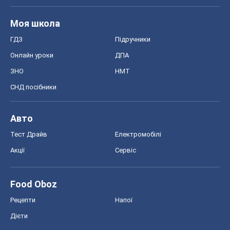
Авто
Тест Драйв
Електромобілі
Акції
Сервіс
Food Oboz
Рецепти
Напої
Дієти
Економіка
Ринки та компанії
Макроекономіка
MedOboz
Новини медицини
MAMACLUB