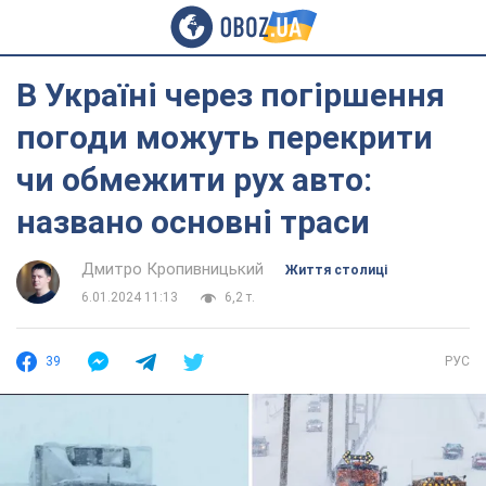
В Україні через погіршення
погоди можуть перекрити
чи обмежити рух авто:
названо основні траси
Дмитро Кропивницький
Життя столиці
6.01.2024 11:13
6,2 т.
39
РУС