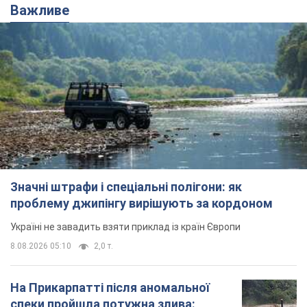
Значні штрафи і спеціальні полігони: як
проблему джипінгу вирішують за кордоном
Україні не завадить взяти приклад із країн Європи
8.08.2026 05:10
2,0 т.
На Прикарпатті після аномальної
спеки пройшла потужна злива:
дороги перетворились на річки.
Відео
Негода накрила Івано-Франківщину та
курортний Буковель
11 часов назад
23,5 т.
Жінці нарахували 729 тис. грн боргу
за газ через покази зіпсованого