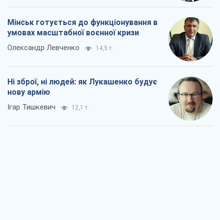
Ігар Тишкевич
12,1 т.
Коли закінчиться війна?
Юрій Хрістензен
6,3 т.