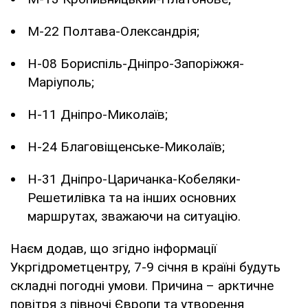
М-22 Полтава-Олександрія;
Н-08 Бориспіль-Дніпро-Запоріжжя-
Маріуполь;
Н-11 Дніпро-Миколаїв;
Н-24 Благовіщенське-Миколаїв;
Н-31 Дніпро-Царичанка-Кобеляки-
Решетилівка та на інших основних
маршрутах, зважаючи на ситуацію.
Наєм додав, що згідно інформації
Укргідрометцентру, 7-9 січня в країні будуть
складні погодні умови. Причина – арктичне
повітря з півночі Європи та утворення