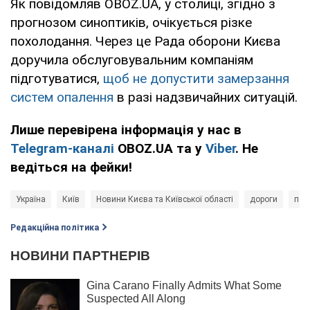
Як повідомляв OBOZ.UA, у столиці, згідно з
прогнозом синоптиків, очікується різке
похолодання. Через це Рада оборони Києва
доручила обслуговувальним компаніям
підготуватися,
щоб не допустити замерзання
систем опалення
в разі надзвичайних ситуацій.
Лише перевірена інформація у нас в
Telegram-каналі
OBOZ.UA та у
Viber
. Не
ведіться на фейки!
Україна
Київ
Новини Києва та Київської області
дороги
пог
Редакційна політика