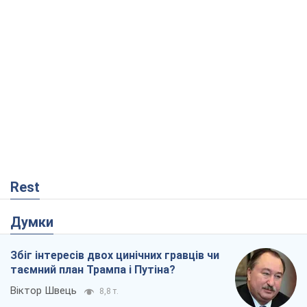
Rest
Думки
Збіг інтересів двох цинічних гравців чи
таємний план Трампа і Путіна?
Віктор Швець
8,8 т.
Мінськ готується до функціонування в
умовах масштабної воєнної кризи
Олександр Левченко
14,5 т.
Ні зброї, ні людей: як Лукашенко будує
нову армію