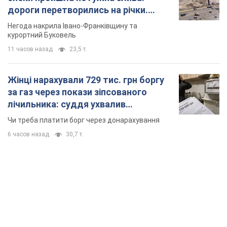
лічильника: суддя ухвалив
неочікуване рішення
Чи треба платити борг через донарахування
6 часов назад
30,7 т.
TOP NEWS