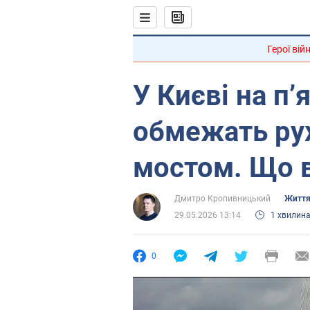
Герої вій
У Києві на п’
обмежать ру
мостом. Що 
Дмитро Кропивницький
Життя
29.05.2026 13:14
1 хвилин
0