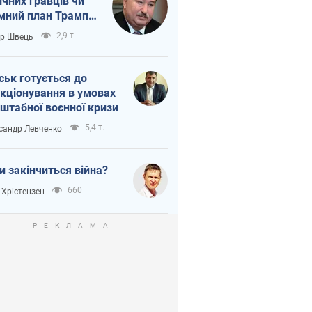
ічних гравців чи
мний план Трампа
тіна?
2,9 т.
ор Швець
ськ готується до
кціонування в умовах
штабної воєнної кризи
5,4 т.
сандр Левченко
и закінчиться війна?
660
 Хрістензен