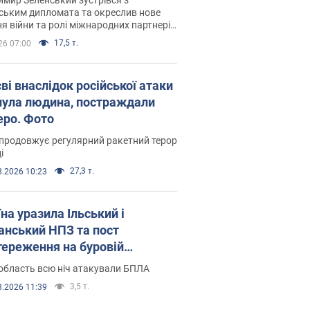
ським дипломата та окреслив нове
я війни та ролі міжнародних партнерів
тьбі з Росією
17,5 т.
26 07:00
ві внаслідок російської атаки
нула людина, постраждали
еро. Фото
продовжує регулярний ракетний терор
і
27,3 т.
8.2026 10:23
на уразила Ільський і
нський НПЗ та пост
тереження на буровій
новці "Сиваш": Генштаб
область всю ніч атакували БПЛА
ив деталі. Фото і відео
3,5 т.
8.2026 11:39