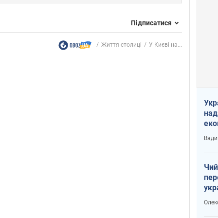
Підписатися
Життя столиці
У Києві на...
Укр
над
еко
сві
Вади
Чий
пер
укр
чин
Олек
наз