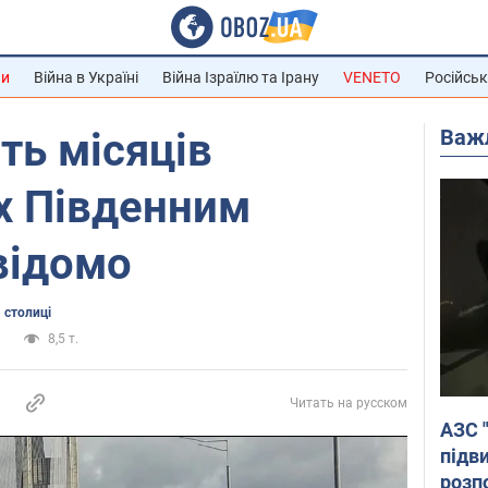
ни
Війна в Україні
Війна Ізраїлю та Ірану
VENETO
Російськ
Важ
ять місяців
х Південним
відомо
 столиці
а
8,5 т.
Читать на русском
АЗС 
підв
розпо