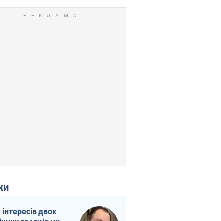
ки
г інтересів двох