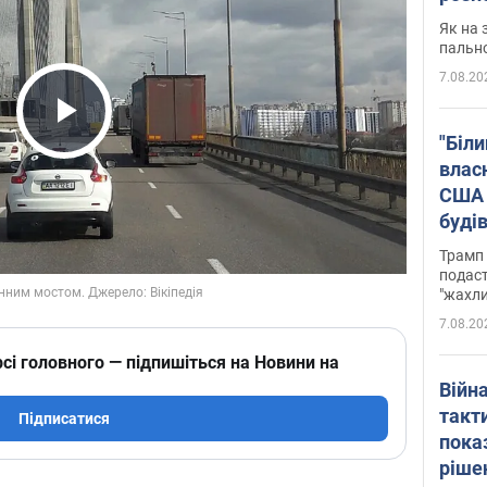
Як на 
пальн
7.08.20
Play Video
"Біли
влас
США 
буді
зали
Трамп 
подаст
"жахли
7.08.20
сі головного — підпишіться на Новини на
Війн
такт
Підписатися
пока
ріше