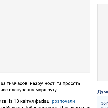
а тимчасові незручності та просять
 час планування маршруту.
Дум
єві із 18 квітня фахівці
розпочали
Збі
ту Валерія Лобановського. Для цього рух