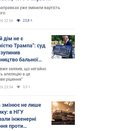
заправках уже змінили вартість
ого
23,8 т.
26 22:56
й дім не є
ністю Трампа": суд
зупинив
вництво бальної
 за $400 млн
вже заявив, що негайно
ь апеляцію а це
ве рішення"
3,3 т.
26 23:54
а змінює не лише
ику: в НГУ
зали інженерні
ння проти