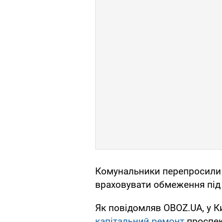
Комунальники перепросили з
враховувати обмеження під
Як повідомляв OBOZ.UA, у Ки
капітальний ремонт
проспек