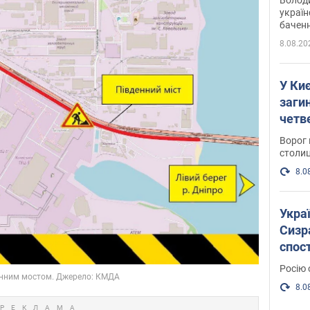
україн
баченн
у боро
8.08.20
У Киє
заги
четв
Ворог 
столиц
8.0
Украї
Сизра
спос
уста
Росію 
розкр
8.0