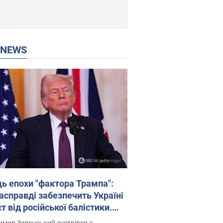
P NEWS
ць епохи "фактора Трампа":
насправді забезпечить Україні
т від російської балістики.
рв’ю з Безсмертним
мир Зеленський зустрівся з