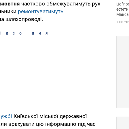
росі
1 жовтня
частково обмежуватимуть рух
Це "по
Фото
естети
льники
ремонтуватимуть
Макса
на шляхопроводі.
7.08.20
ідео дня
лужбі
Київської міської державної
кали врахувати цю інформацію під час