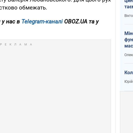
цин
тає
астково обмежать.
і Пу
Вікт
 у нас в
Telegram-каналі
OBOZ.UA та у
Мін
фун
мас
Олек
Кол
Юрій