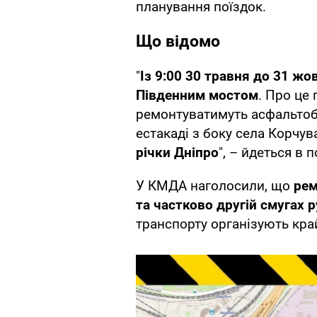
планування поїздок.
Що відомо
"
Із 9:00 30 травня до 31 ж
Південним мостом
. Про це
ремонтуватимуть асфальтоб
естакаді з боку села Корчув
річки Дніпро
", – йдеться в 
У КМДА наголосили, що
рем
та частково другій смугах 
транспорту організують кра