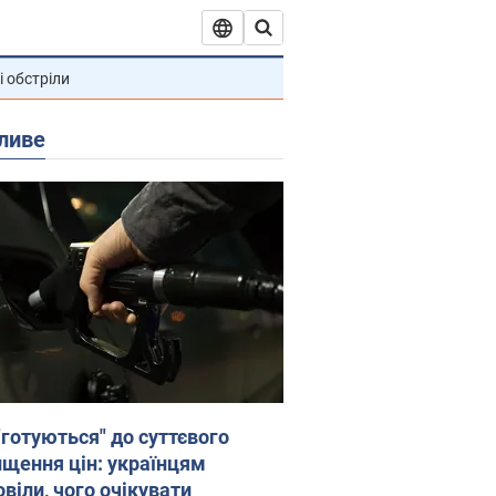
і обстріли
ливе
"готуються" до суттєвого
ищення цін: українцям
віли, чого очікувати