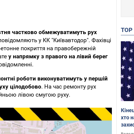
TO
овтня частково обмежуватимуть рух
 повідомляють у КК "Київавтодор". Фахівці
етонне покриття на правобережній
ате
у напрямку з правого на лівий берег
повідомленні.
онтні роботи виконуватимуть у першій
руху цілодобово
. На час ремонту рух
йньою лівою смугою руху.
Кіне
хто 
захис
Інте
Володи