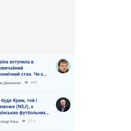
аїна вступила в
звичайний
номічний стан. Чи є
тло вкінці тунелю?
444
м Денисенко
 буде Крим, той і
еможе (NSJ), а
аїнських футбольних
овників можуть
2,1 т.
сандр Кірш
вати вбивцями