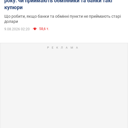
року: чи приймають обмінники та банки такі
купюри
Що робити, якщо банки та обмінні пункти не приймають старі
долари
58,6 т.
9.08.2026 02:20