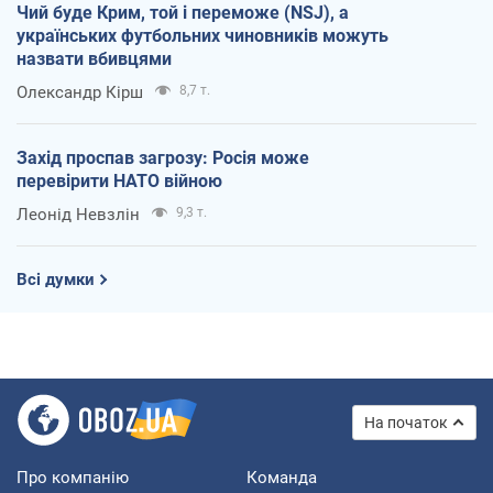
Чий буде Крим, той і переможе (NSJ), а
українських футбольних чиновників можуть
назвати вбивцями
Олександр Кірш
8,7 т.
Захід проспав загрозу: Росія може
перевірити НАТО війною
Леонід Невзлін
9,3 т.
Всі думки
На початок
Про компанію
Команда