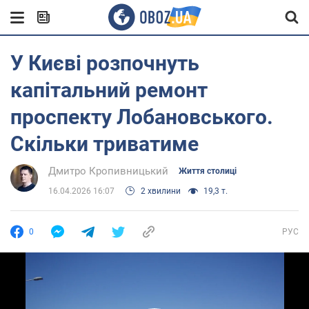
У Києві розпочнуть
капітальний ремонт
проспекту Лобановського.
Скільки триватиме
Дмитро Кропивницький
Життя столиці
16.04.2026 16:07
2 хвилини
19,3 т.
0
РУС