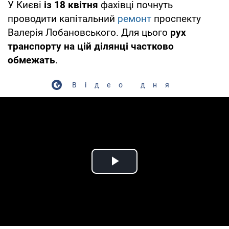
У Києві
із 18 квітня
фахівці почнуть
проводити капітальний
ремонт
проспекту
Валерія Лобановського. Для цього
рух
транспорту на цій ділянці частково
обмежать
.
Відео дня
Play Video