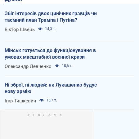
Збіг інтересів двох цинічних гравців чи
таємний план Трампа і Путіна?
Віктор Швець
14,3 т.
Мінськ готується до функціонування в
умовах масштабної воєнної кризи
Олександр Левченко
18,6 т.
Ні зброї, ні людей: як Лукашенко будує
нову армію
Ігар Тишкевич
15,7 т.