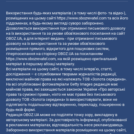
Використання будь-яких матеріалів ( в тому числі фото- та відео-),
розміщених на цьому сайті
https://www.obozrevatel.com
та всіх його
піддоменах, в будь-якому вигляді суворо заборонено.
Дозволяється використання при отриманні письмового дозволу
на їх використання та за умови обов'язкового посилання на сайт
OBOZ.UA, а для інтернет-видань - при отриманні письмового
дозволу на їх використання та за умови обов'язкового
розміщення прямого, відкритого для пошукових систем,
гіперпосилання на сторінку OBOZ.UA за посиланням
https://www.obozrevatel.com
, на якій розміщено оригінальний
матеріал в першому абзаці матеріалу.
Всі матеріали на цьому сайті, в тому числі інтерв’ю, статті,
дослідження – є службовими творами журналістів редакції,
виключні майнові права на які належать ТОВ «Золота середина».
На всі опубліковані фотоматеріали Getty Images редакція має
майнові права, які захищаються законом України «Про авторські
права та суміжні права», ніхто не має права без письмового
дозволу ТОВ «Золота середина» їх використовувати, вони не
підлягають подальшому відтворенню, перекладу, поширенню в
будь-якій формі.
Редакція OBOZ.UA може не поділяти точку зору, викладену в
авторському матеріалі. За достовірність інформації, опублікованої
в рекламних матеріалах, відповідальність несе рекламодавець.
Заборонено використання матеріалів розміщених на цьому сайті,