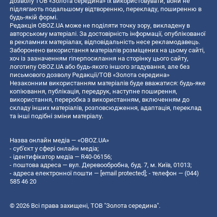
дозволу ТОВ «Золота середина» їх використовувати, вони не
підлягають подальшому відтворенню, перекладу, поширенню в
будь-якій формі.
Редакція OBOZ.UA може не поділяти точку зору, викладену в
авторському матеріалі. За достовірність інформації, опублікованої
в рекламних матеріалах, відповідальність несе рекламодавець.
Заборонено використання матеріалів розміщених на цьому сайті,
хоч із зазначенням гіперпосилання на сторінку цього сайту,
логотипу OBOZ.UA або будь-якого іншого згадування, але без
письмового дозволу Редакції/ТОВ «Золота середина»
Незаконним використанням матеріалів буде вважатися: будь-яке
копiювання, публiкацiя, передрук, наступне поширення,
використання, переробка з використанням, включенням до
складу інших матеріалів, розповсюдження, адаптація, переклад
та інші подібні зміни матеріалу.
Назва онлайн медіа — «OBOZ.UA»
- суб'єкт у сфері онлайн медіа;
- ідентифікатор медіа — R40-06156;
- поштова адреса — вул. Деревообробна, буд. 7, м. Київ, 01013;
- адреса електронної пошти —
[email protected]
; - телефон — (044)
585 46 20
© 2026 Всі права захищені, ТОВ "Золота середина".