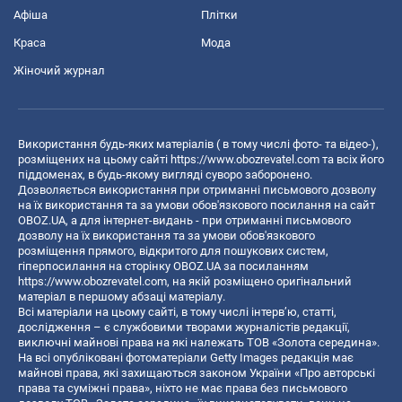
Афіша
Плітки
Краса
Мода
Жіночий журнал
Використання будь-яких матеріалів ( в тому числі фото- та відео-),
розміщених на цьому сайті
https://www.obozrevatel.com
та всіх його
піддоменах, в будь-якому вигляді суворо заборонено.
Дозволяється використання при отриманні письмового дозволу
на їх використання та за умови обов'язкового посилання на сайт
OBOZ.UA, а для інтернет-видань - при отриманні письмового
дозволу на їх використання та за умови обов'язкового
розміщення прямого, відкритого для пошукових систем,
гіперпосилання на сторінку OBOZ.UA за посиланням
https://www.obozrevatel.com
, на якій розміщено оригінальний
матеріал в першому абзаці матеріалу.
Всі матеріали на цьому сайті, в тому числі інтерв’ю, статті,
дослідження – є службовими творами журналістів редакції,
виключні майнові права на які належать ТОВ «Золота середина».
На всі опубліковані фотоматеріали Getty Images редакція має
майнові права, які захищаються законом України «Про авторські
права та суміжні права», ніхто не має права без письмового