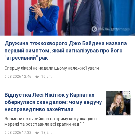
Дружина тяжкохворого Джо Байдена назвала
перший симптом, який сигналізував про його
"агресивний" рак
Спершу лікарі не надали цьому належної уваги
6.08.2026 12:46
16,5 т.
Відпустка Лесі Нікітюк у Карпатах
обернулася скандалом: чому ведучу
несправедливо захейтили
Знаменитість вийшла на пряму комунікацію в
мережі та розставила всі крапки над "і"
6.08.2026 17:32
13,2 т.