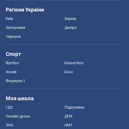
Регіони України
Київ
Харків
Запоріжжя
Дніпро
Черкаси
Спорт
Футбол
Баскетбол
Хокей
Бокс
Формула-1
Моя школа
ГДЗ
Підручники
Онлайн уроки
ДПА
ЗНО
НМТ