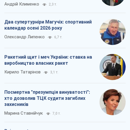
Андрій Клименко
2,3 т.
Два супертурніри Магучіх: спортивний
календар осені 2026 року
Олександр Липенко
6,7 т.
Ракетний щит і меч України: ставка на
виробництво власних ракет
Кирило Татарінов
3,1 т.
Посмертна "презумпція винуватості":
хто дозволив ТЦК судити загиблих
захисників
Марина Ставнійчук
7,0 т.