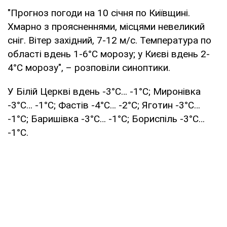
"Прогноз погоди на 10 січня по Київщині.
Хмарно з проясненнями, місцями невеликий
сніг. Вітер західний, 7-12 м/с. Температура по
області вдень 1-6°С морозу; у Києві вдень 2-
4°С морозу", – розповіли синоптики.
У Білій Церкві вдень -3°С… -1°С; Миронівка
-3°С… -1°С; Фастів -4°С… -2°С; Яготин -3°С…
-1°С; Баришівка -3°С… -1°С; Бориспіль -3°С…
-1°С.