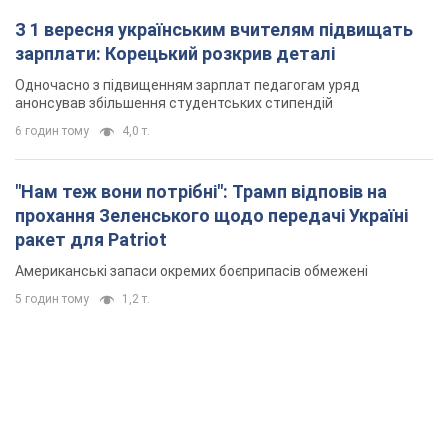
З 1 вересня українським вчителям підвищать
зарплати: Корецький розкрив деталі
Одночасно з підвищенням зарплат педагогам уряд
анонсував збільшення студентських стипендій
6 годин тому
4,0 т.
"Нам теж вони потрібні": Трамп відповів на
прохання Зеленського щодо передачі Україні
ракет для Patriot
Американські запаси окремих боєприпасів обмежені
5 годин тому
1,2 т.