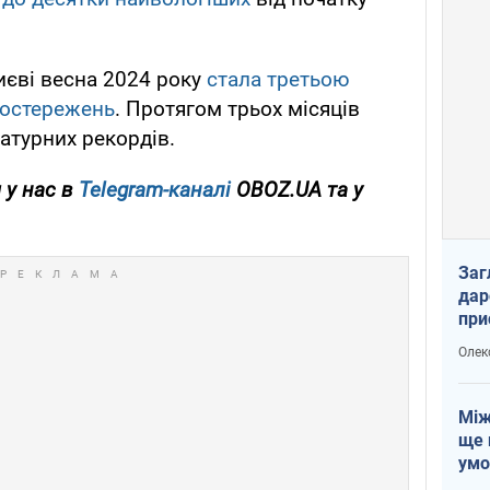
иєві весна 2024 року
стала третьою
постережень
. Протягом трьох місяців
атурних рекордів.
 у нас в
Telegram-каналі
OBOZ.UA та у
Заг
дар
при
доп
Олек
Між
ще 
умо
Без