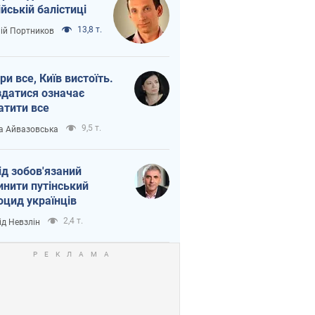
ійській балістиці
13,8 т.
лій Портников
ри все, Київ вистоїть.
здатися означає
атити все
9,5 т.
а Айвазовська
ід зобов'язаний
инити путінський
оцид українців
2,4 т.
ід Невзлін