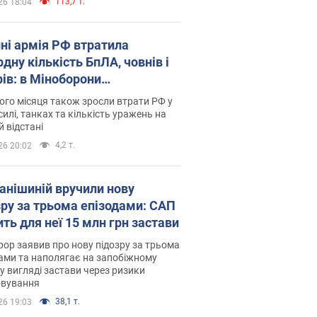
113,7 т.
26 18:04
пні армія РФ втратила
дну кількість БпЛА, човнів і
рів: в Міноборони
люднили статистику
го місяця також зросли втрати РФ у
силі, танках та кількість уражень на
й відстані
4,2 т.
26 20:02
анішиній вручили нову
зру за трьома епізодами: САП
ть для неї 15 млн грн застави
ор заявив про нову підозру за трьома
ами та наполягає на запобіжному
 у вигляді застави через ризики
овування
38,1 т.
26 19:03