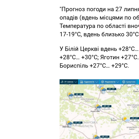
"Прогноз погоди на 27 липня
опадів (вдень місцями по об
Температура по області вночі
17-19°С, вдень близько 30°С
У Білій Церкві вдень +28°С…
+28°С… +30°С; Яготин +27°С
Бориспіль +27°С… +29°С.