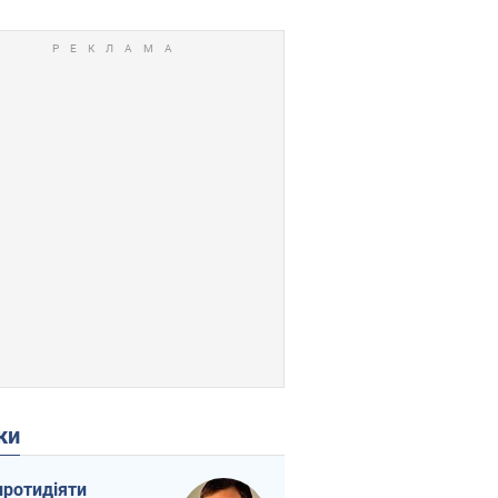
ки
протидіяти