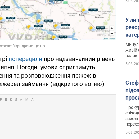
5.08.20
У ли
рекор
кате
опри
Минуло
живій 
великі
трі
попередили
про надзвичайний рівень
5.08.20
липня. Погодні умови сприятимуть
нення та розповсюдження пожеж в
Стеф
 джерел займання (відкритого вогню).
підо
проси
Прокур
епізод
заході
перех
5.08.20