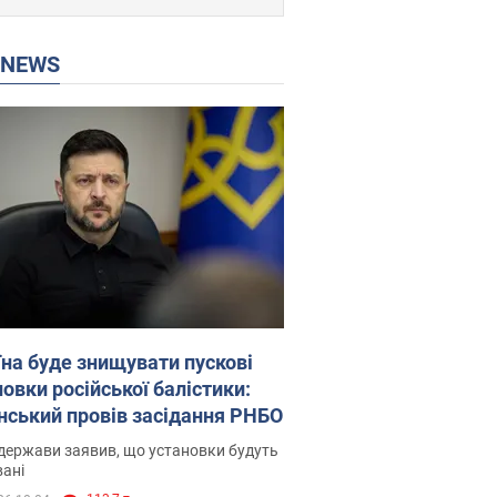
P NEWS
їна буде знищувати пускові
овки російської балістики:
нський провів засідання РНБО
держави заявив, що установки будуть
ані