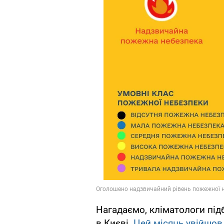
Нагадаємо, кліматологи під
в Києві.
Цей місяць увійшов