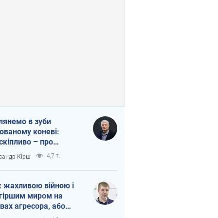
лянемо в зуби
ованому коневі:
скіпливо – про
омогу Україні
4,7 т.
сандр Кірш
 жахливою війною і
гіршим миром на
вах агресора, або
вихідність – теж