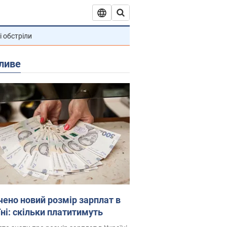
і обстріли
ливе
чено новий розмір зарплат в
їні: скільки платитимуть