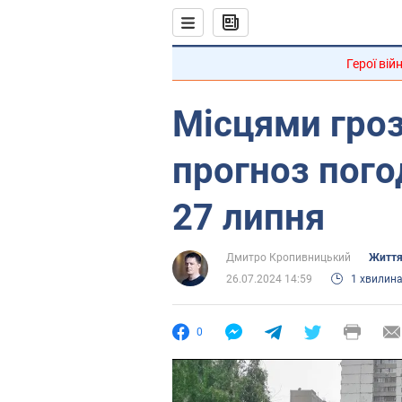
Герої вій
Місцями гроз
прогноз пого
27 липня
Дмитро Кропивницький
Життя
26.07.2024 14:59
1 хвилин
0