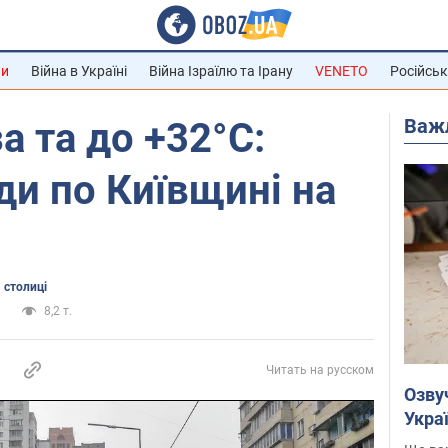
ни
Війна в Україні
Війна Ізраїлю та Ірану
VENETO
Російськ
Важ
а та до +32°С:
ди по Київщині на
 столиці
а
8,2 т.
Читать на русском
Озву
Укра