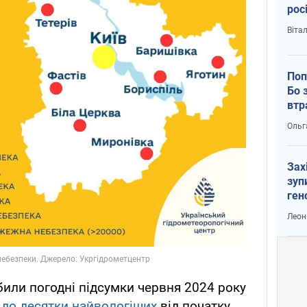
рос
Віта
Поп
Бо 
втр
Ольг
Зах
зуп
ген
Леон
били погодні підсумки червня 2024 року
 до десятки найвологіших
від початку