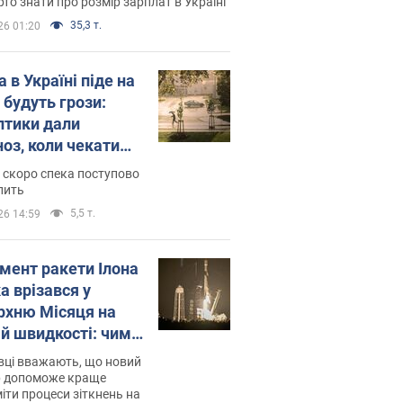
то знати про розмір зарплат в Україні
35,3 т.
26 01:20
 в Україні піде на
 будуть грози:
птики дали
ноз, коли чекати
и погоди
 скоро спека поступово
пить
5,5 т.
26 14:59
мент ракети Ілона
а врізався у
рхню Місяця на
ій швидкості: чим
завершилось
вці вважають, що новий
р допоможе краще
іти процеси зіткнень на