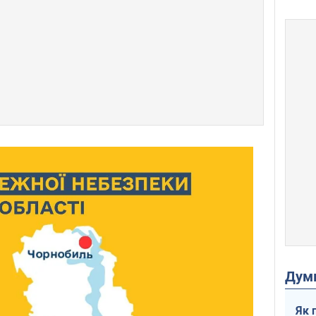
Дум
Як 