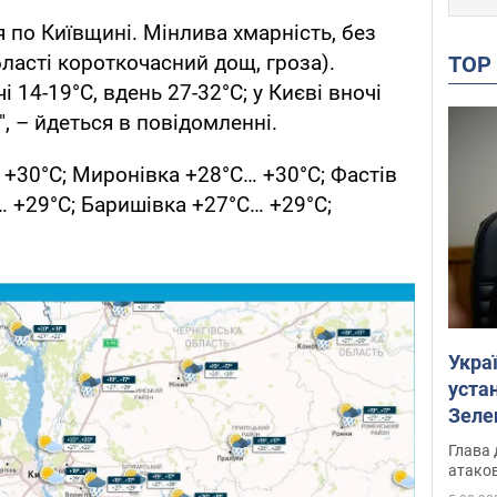
 по Київщині. Мінлива хмарність, без
ласті короткочасний дощ, гроза).
TO
 14-19°С, вдень 27-32°С; у Києві вночі
", – йдеться в повідомленні.
 +30°С; Миронівка +28°С… +30°С; Фастів
… +29°С; Баришівка +27°С… +29°С;
Укра
устан
Зеле
Глава 
атаков