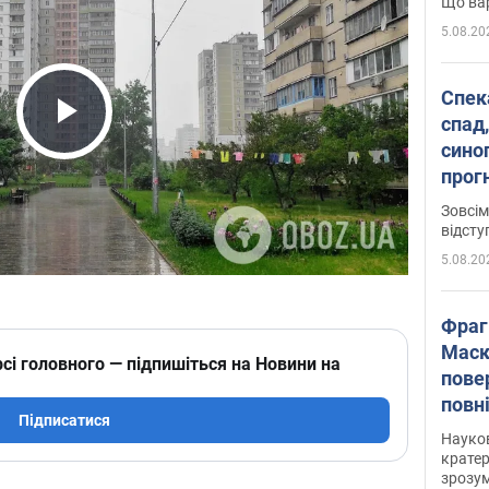
Що вар
5.08.20
Спека
спад,
Play Video
сино
прог
змін
Зовсім
відсту
5.08.20
Фраг
Маск
сі головного — підпишіться на Новини на
пове
повн
Підписатися
усе 
Науко
крате
зрозум