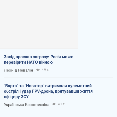
Захід проспав загрозу: Росія може
перевірити НАТО війною
Леонід Невзлін
4,9 т.
"Варта" та "Новатор" витримали кулеметний
обстріл і удар FPV-дрона, врятувавши життя
офіцеру ЗСУ
Українська Бронетехніка
4,1 т.