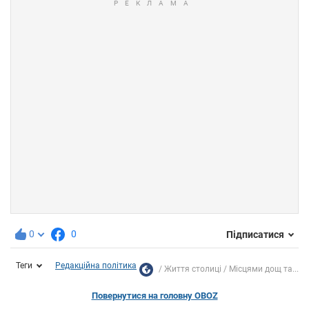
0
0
Підписатися
Теги
Редакційна політика
Життя столиці
Місцями дощ та...
Повернутися на головну OBOZ