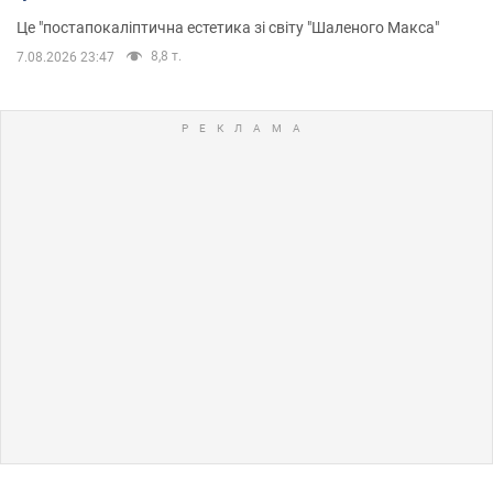
Це "постапокаліптична естетика зі світу "Шаленого Макса"
8,8 т.
7.08.2026 23:47