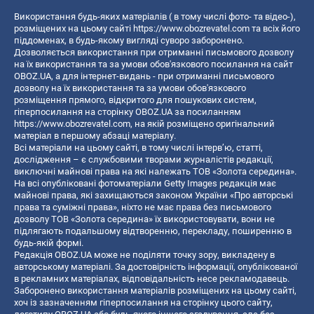
Використання будь-яких матеріалів ( в тому числі фото- та відео-),
розміщених на цьому сайті
https://www.obozrevatel.com
та всіх його
піддоменах, в будь-якому вигляді суворо заборонено.
Дозволяється використання при отриманні письмового дозволу
на їх використання та за умови обов'язкового посилання на сайт
OBOZ.UA, а для інтернет-видань - при отриманні письмового
дозволу на їх використання та за умови обов'язкового
розміщення прямого, відкритого для пошукових систем,
гіперпосилання на сторінку OBOZ.UA за посиланням
https://www.obozrevatel.com
, на якій розміщено оригінальний
матеріал в першому абзаці матеріалу.
Всі матеріали на цьому сайті, в тому числі інтерв’ю, статті,
дослідження – є службовими творами журналістів редакції,
виключні майнові права на які належать ТОВ «Золота середина».
На всі опубліковані фотоматеріали Getty Images редакція має
майнові права, які захищаються законом України «Про авторські
права та суміжні права», ніхто не має права без письмового
дозволу ТОВ «Золота середина» їх використовувати, вони не
підлягають подальшому відтворенню, перекладу, поширенню в
будь-якій формі.
Редакція OBOZ.UA може не поділяти точку зору, викладену в
авторському матеріалі. За достовірність інформації, опублікованої
в рекламних матеріалах, відповідальність несе рекламодавець.
Заборонено використання матеріалів розміщених на цьому сайті,
хоч із зазначенням гіперпосилання на сторінку цього сайту,