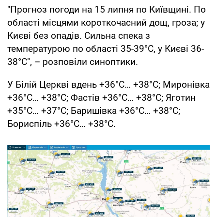
"Прогноз погоди на 15 липня по Київщині. По
області місцями короткочасний дощ, гроза; у
Києві без опадів. Сильна спека з
температурою по області 35-39°С, у Києві 36-
38°С", – розповіли синоптики.
У Білій Церкві вдень +36°С… +38°С; Миронівка
+36°С… +38°С; Фастів +36°С… +38°С; Яготин
+35°С… +37°С; Баришівка +36°С… +38°С;
Бориспіль +36°С… +38°С.