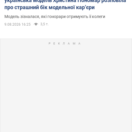
українська модель Христина Пономар розповіла
про страшний бік модельної кар’єри
Модель зізналася, які гонорари отримують її колеги
3,5 т.
9.08.2026 16:25