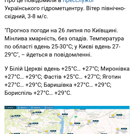
Про це повідомили в
пресслужбі
Українського гідрометцентру. Вітер північно-
східний, 3-8 м/с.
"Прогноз погоди на 26 липня по Київщині.
Мінлива хмарність, без опадів. Температура
по області вдень 25-30°С; у Києві вдень 27-
29°С", – йдеться в повідомленні.
У Білій Церкві вдень +25°С… +27°С; Миронівка
+27°С… +29°С; Фастів +25°С… +27°С; Яготин
+27°С… +29°С; Баришівка +27°С… +29°С;
Бориспіль +27°С… +29°С.