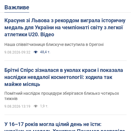
Важливе
Красуня зі Львова з рекордом виграла історичну
медаль для України на чемпіонаті світу з легкої
атлетики U20. Відео
Наша співвітчизниця блискуче виступила в Орегоні
48,4 т.
9.08.2026 09:32
Брітні Спірс зізналася в уколах краси і показала
наслідки невдалої косметології: ходила так
майже місяць
Помітний наслідок процедури зберігався близько чотирьох
тижнів
1,9 т.
9.08.2026 13:19
У 16–17 років могла цілий день не їсти: