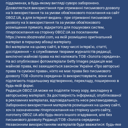
піддоменах, в будь-якому вигляді суворо заборонено.
Дозволяється використання при отриманні письмового дозволу
на їх використання та за умови обов'язкового посилання на сайт
OBOZ.UA, а для інтернет-видань - при отриманні письмового
дозволу на їх використання та за умови обов'язкового
розміщення прямого, відкритого для пошукових систем,
гіперпосилання на сторінку OBOZ.UA за посиланням
https://www.obozrevatel.com
, на якій розміщено оригінальний
матеріал в першому абзаці матеріалу.
Всі матеріали на цьому сайті, в тому числі інтерв’ю, статті,
дослідження – є службовими творами журналістів редакції,
виключні майнові права на які належать ТОВ «Золота середина».
На всі опубліковані фотоматеріали Getty Images редакція має
майнові права, які захищаються законом України «Про авторські
права та суміжні права», ніхто не має права без письмового
дозволу ТОВ «Золота середина» їх використовувати, вони не
підлягають подальшому відтворенню, перекладу, поширенню в
будь-якій формі.
Редакція OBOZ.UA може не поділяти точку зору, викладену в
авторському матеріалі. За достовірність інформації, опублікованої
в рекламних матеріалах, відповідальність несе рекламодавець.
Заборонено використання матеріалів розміщених на цьому сайті,
хоч із зазначенням гіперпосилання на сторінку цього сайту,
логотипу OBOZ.UA або будь-якого іншого згадування, але без
письмового дозволу Редакції/ТОВ «Золота середина»
Незаконним використанням матеріалів буде вважатися: будь-яке