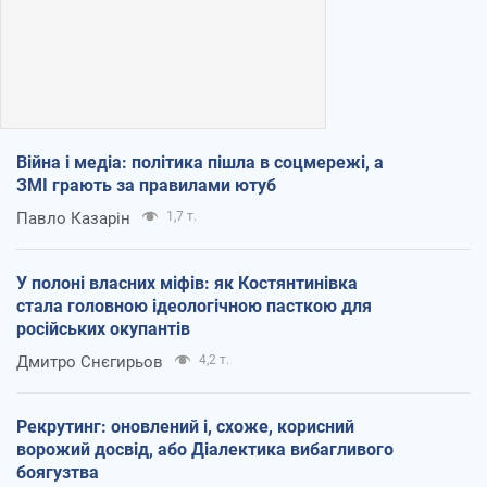
Війна і медіа: політика пішла в соцмережі, а
ЗМІ грають за правилами ютуб
Павло Казарін
1,7 т.
У полоні власних міфів: як Костянтинівка
стала головною ідеологічною пасткою для
російських окупантів
Дмитро Снєгирьов
4,2 т.
Рекрутинг: оновлений і, схоже, корисний
ворожий досвід, або Діалектика вибагливого
боягузтва