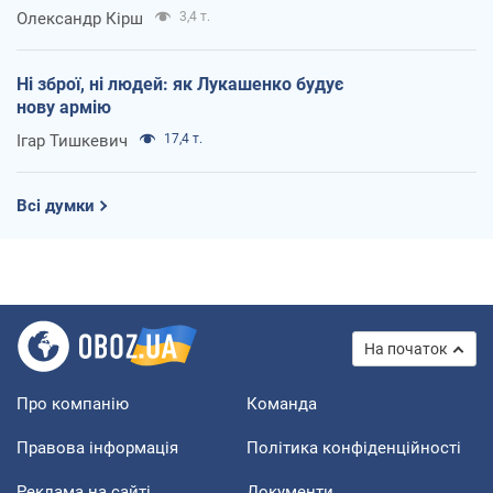
Олександр Кірш
3,4 т.
Ні зброї, ні людей: як Лукашенко будує
нову армію
Ігар Тишкевич
17,4 т.
Всі думки
На початок
Про компанію
Команда
Правова інформація
Політика конфіденційності
Реклама на сайті
Документи