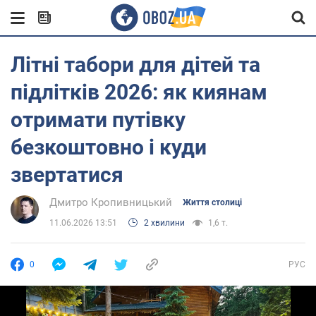
Літні табори для дітей та
підлітків 2026: як киянам
отримати путівку
безкоштовно і куди
звертатися
Дмитро Кропивницький
Життя столиці
11.06.2026 13:51
2 хвилини
1,6 т.
0
РУС