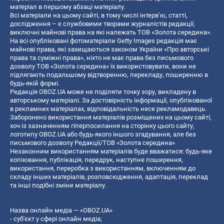
матеріал в першому абзаці матеріалу.
Всі матеріали на цьому сайті, в тому числі інтерв’ю, статті,
дослідження – є службовими творами журналістів редакції,
виключні майнові права на які належать ТОВ «Золота середина».
На всі опубліковані фотоматеріали Getty Images редакція має
майнові права, які захищаються законом України «Про авторські
права та суміжні права», ніхто не має права без письмового
дозволу ТОВ «Золота середина» їх використовувати, вони не
підлягають подальшому відтворенню, перекладу, поширенню в
будь-якій формі.
Редакція OBOZ.UA може не поділяти точку зору, викладену в
авторському матеріалі. За достовірність інформації, опублікованої
в рекламних матеріалах, відповідальність несе рекламодавець.
Заборонено використання матеріалів розміщених на цьому сайті,
хоч із зазначенням гіперпосилання на сторінку цього сайту,
логотипу OBOZ.UA або будь-якого іншого згадування, але без
письмового дозволу Редакції/ТОВ «Золота середина»
Незаконним використанням матеріалів буде вважатися: будь-яке
копiювання, публiкацiя, передрук, наступне поширення,
використання, переробка з використанням, включенням до
складу інших матеріалів, розповсюдження, адаптація, переклад
та інші подібні зміни матеріалу.
Назва онлайн медіа — «OBOZ.UA»
- суб'єкт у сфері онлайн медіа;