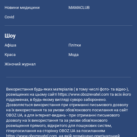
Новини медицини
MAMACLUB
Covid
Шоу
Афіша
Плітки
Краса
Мода
Жіночий журнал
Використання будь-яких матеріалів ( в тому числі фото- та відео-),
розміщених на цьому сайті
https://www.obozrevatel.com
та всіх його
піддоменах, в будь-якому вигляді суворо заборонено.
Дозволяється використання при отриманні письмового дозволу
на їх використання та за умови обов'язкового посилання на сайт
OBOZ.UA, а для інтернет-видань - при отриманні письмового
дозволу на їх використання та за умови обов'язкового
розміщення прямого, відкритого для пошукових систем,
гіперпосилання на сторінку OBOZ.UA за посиланням
https://www.obozrevatel.com
, на якій розміщено оригінальний