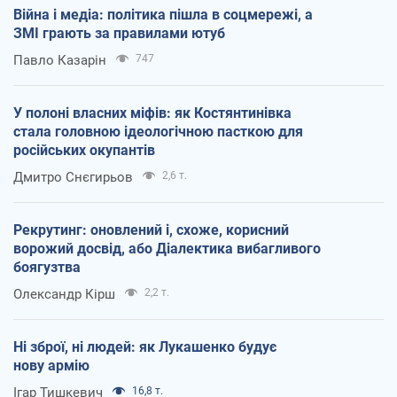
Війна і медіа: політика пішла в соцмережі, а
ЗМІ грають за правилами ютуб
Павло Казарін
747
У полоні власних міфів: як Костянтинівка
стала головною ідеологічною пасткою для
російських окупантів
Дмитро Снєгирьов
2,6 т.
Рекрутинг: оновлений і, схоже, корисний
ворожий досвід, або Діалектика вибагливого
боягузтва
Олександр Кірш
2,2 т.
Ні зброї, ні людей: як Лукашенко будує
нову армію
Ігар Тишкевич
16,8 т.