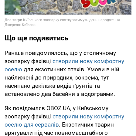
Що ще подивитись
Раніше повідомлялось, що у столичному
зоопарку фахівці
створили нову комфортну
оселю
для екзотичних птахів. Умови в ній
наближені до природних, зокрема, тут
насипано декілька видів ґрунтів та
встановлено два басейни з водограями.
Як повідомляв OBOZ.UA, у Київському
зоопарку фахівці
створили нову комфортну
оселю для сервалів
. Екзотичних тварин
врятували під час повномасштабного