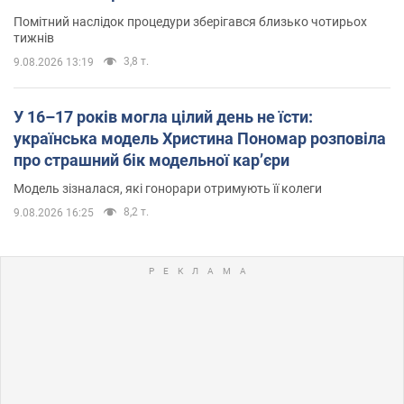
Помітний наслідок процедури зберігався близько чотирьох
тижнів
3,8 т.
9.08.2026 13:19
У 16–17 років могла цілий день не їсти:
українська модель Христина Пономар розповіла
про страшний бік модельної кар’єри
Модель зізналася, які гонорари отримують її колеги
8,2 т.
9.08.2026 16:25