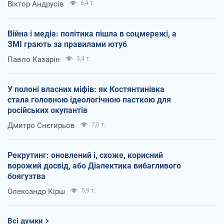
Віктор Андрусів
6,4 т.
Війна і медіа: політика пішла в соцмережі, а
ЗМІ грають за правилами ютуб
Павло Казарін
3,4 т.
У полоні власних міфів: як Костянтинівка
стала головною ідеологічною пасткою для
російських окупантів
Дмитро Снєгирьов
7,0 т.
Рекрутинг: оновлений і, схоже, корисний
ворожий досвід, або Діалектика вибагливого
боягузтва
Олександр Кірш
5,9 т.
Всі думки