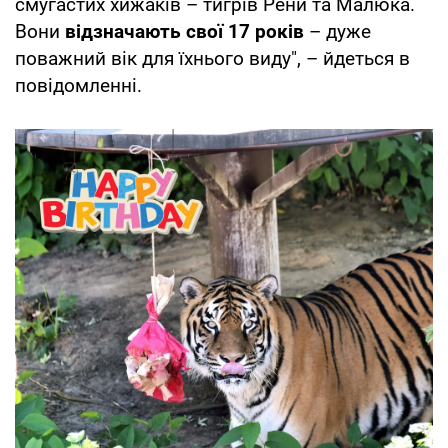
смугастих хижаків – тигрів Рени та Малюка.
Вони
відзначають свої 17 років
– дуже
поважний вік для їхнього виду", – йдеться в
повідомленні.