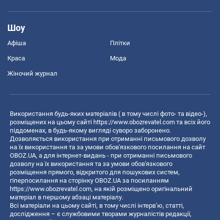
Шоу
Афіша
Плітки
Краса
Мода
Жіночий журнал
Використання будь-яких матеріалів ( в тому числі фото- та відео-),
розміщених на цьому сайті
https://www.obozrevatel.com
та всіх його
піддоменах, в будь-якому вигляді суворо заборонено.
Дозволяється використання при отриманні письмового дозволу
на їх використання та за умови обов'язкового посилання на сайт
OBOZ.UA, а для інтернет-видань - при отриманні письмового
дозволу на їх використання та за умови обов'язкового
розміщення прямого, відкритого для пошукових систем,
гіперпосилання на сторінку OBOZ.UA за посиланням
https://www.obozrevatel.com
, на якій розміщено оригінальний
матеріал в першому абзаці матеріалу.
Всі матеріали на цьому сайті, в тому числі інтерв’ю, статті,
дослідження – є службовими творами журналістів редакції,