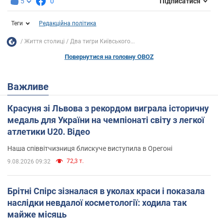
5
0
Підписатися
Теги
Редакційна політика
Життя столиці
Два тигри Київського...
Повернутися на головну OBOZ
Важливе
Красуня зі Львова з рекордом виграла історичну
медаль для України на чемпіонаті світу з легкої
атлетики U20. Відео
Наша співвітчизниця блискуче виступила в Орегоні
72,3 т.
9.08.2026 09:32
Брітні Спірс зізналася в уколах краси і показала
наслідки невдалої косметології: ходила так
майже місяць