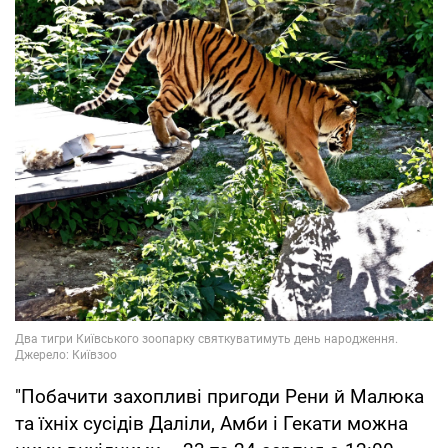
"Побачити захопливі пригоди Рени й Малюка
та їхніх сусідів Даліли, Амби і Гекати можна