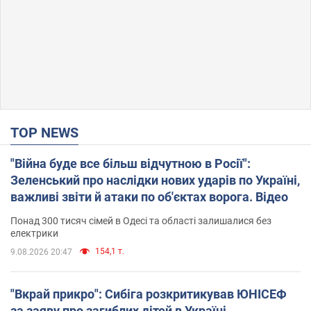
TOP NEWS
"Війна буде все більш відчутною в Росії":
Зеленський про наслідки нових ударів по Україні,
важливі звіти й атаки по об'єктах ворога. Відео
Понад 300 тисяч сімей в Одесі та області залишалися без
електрики
154,1 т.
9.08.2026 20:47
"Вкрай прикро": Сибіга розкритикував ЮНІСЕФ
за заяву про загиблих дітей в Україні