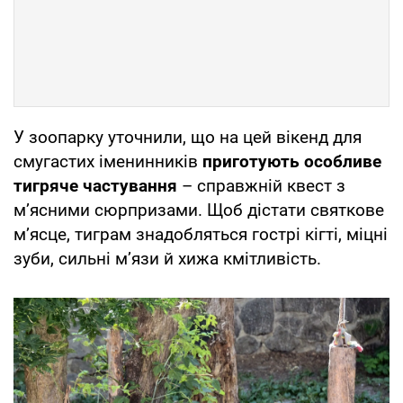
У зоопарку уточнили, що на цей вікенд для
смугастих іменинників
приготують особливе
тигряче частування
– справжній квест з
м’ясними сюрпризами. Щоб дістати святкове
м’ясце, тиграм знадобляться гострі кігті, міцні
зуби, сильні м’язи й хижа кмітливість.