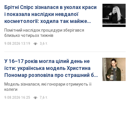
Брітні Спірс зізналася в уколах краси
і показала наслідки невдалої
косметології: ходила так майже
місяць
Помітний наслідок процедури зберігався
близько чотирьох тижнів
9.08.2026 13:19
3,6 т.
У 16–17 років могла цілий день не
їсти: українська модель Христина
Пономар розповіла про страшний бік
модельної кар’єри
Модель зізналася, які гонорари отримують її
колеги
9.08.2026 16:25
7,6 т.