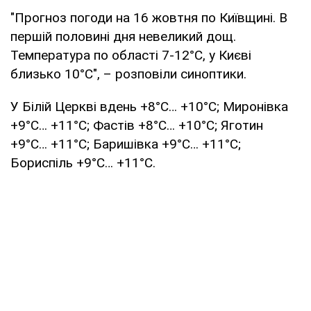
"Прогноз погоди на 16 жовтня по Київщині. В
першій половині дня невеликий дощ.
Температура по області 7-12°С, у Києві
близько 10°С", – розповіли синоптики.
У Білій Церкві вдень +8°С… +10°С; Миронівка
+9°С… +11°С; Фастів +8°С… +10°С; Яготин
+9°С… +11°С; Баришівка +9°С… +11°С;
Бориспіль +9°С… +11°С.