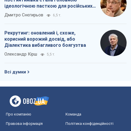
ідеологічною пасткою для російських
окупантів
Дмитро Снєгирьов
6,5 т.
Рекрутинг: оновлений і, схоже,
корисний ворожий досвід, або
Діалектика вибагливого боягузтва
Олександр Кірш
5,5 т.
Всі думки
Про компанію
Команда
Правова інформація
Політика конфіденційності