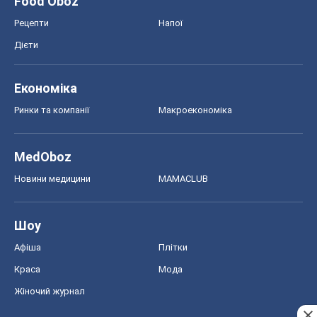
Food Oboz
Рецепти
Напої
Дієти
Економіка
Ринки та компанії
Макроекономіка
MedOboz
Новини медицини
MAMACLUB
Шоу
Афіша
Плітки
Краса
Мода
Жіночий журнал