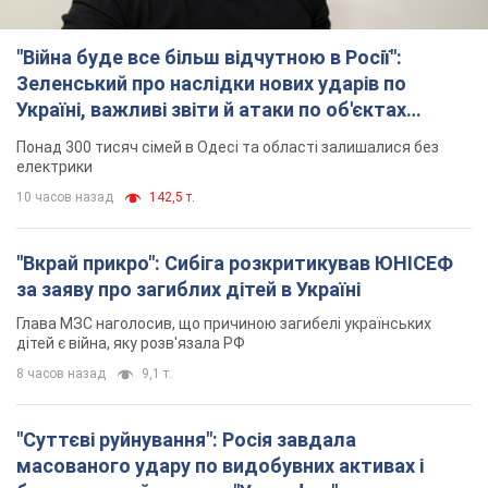
"Війна буде все більш відчутною в Росії":
Зеленський про наслідки нових ударів по
Україні, важливі звіти й атаки по об'єктах
ворога. Відео
Понад 300 тисяч сімей в Одесі та області залишалися без
електрики
10 часов назад
142,5 т.
"Вкрай прикро": Сибіга розкритикував ЮНІСЕФ
за заяву про загиблих дітей в Україні
Глава МЗС наголосив, що причиною загибелі українських
дітей є війна, яку розв'язала РФ
8 часов назад
9,1 т.
"Суттєві руйнування": Росія завдала
масованого удару по видобувних активах і