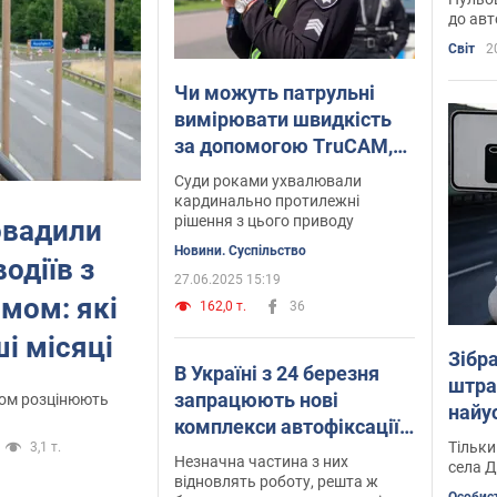
до авт
Світ
2
Чи можуть патрульні
вимірювати швидкість
за допомогою ТruСАМ,
тримаючи його в руках:
Суди роками ухвалювали
детальне пояснення
кардинально протилежні
рішення з цього приводу
овадили
Новини. Суспільство
одіїв з
27.06.2025 15:19
мом: які
162,0 т.
36
і місяці
Зібр
В Україні з 24 березня
штра
запрацюють нові
рмом розцінюють
найу
комплекси автофіксації
віде
Тільки
3,1 т.
порушень ПДР: список по
Незначна частина з них
села Д
областях
відновлять роботу, решта ж
встановлено ще 200 камер фіксації порушень правил дорожнього рух
Особист