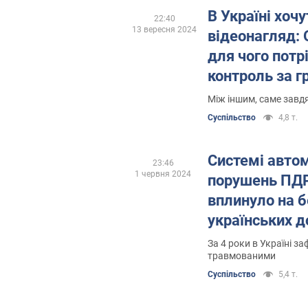
Дізнатися про наявність порушення 
В Україні хоч
22:40
"Дія".
13 вересня 2024
відеонагляд: 
"Листи щастя" можуть скасувати
для чого потр
У Верховній Раді
зареєстрували зак
контроль за 
протягом 15 днів.
Між іншим, саме завд
Суспільство
4,8 т.
Системі автом
23:46
1 червня 2024
порушень ПДР 
вплинуло на б
українських д
За 4 роки в Україні з
травмованими
Суспільство
5,4 т.