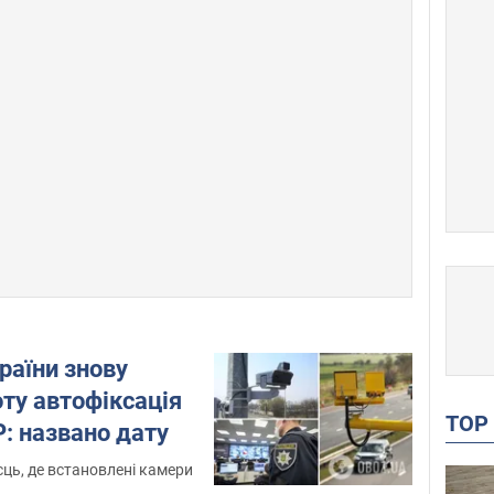
раїни знову
ту автофіксація
TO
: названо дату
сць, де встановлені камери