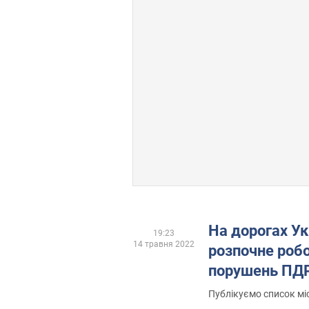
На дорогах Ук
19:23
14 травня 2022
розпочне робо
порушень ПДР
Публікуємо список мі