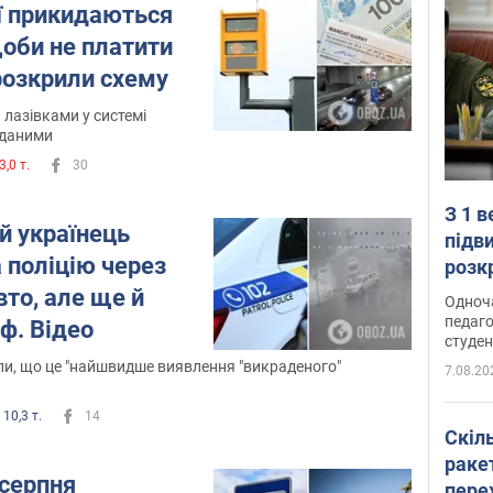
ї прикидаються
оби не платити
розкрили схему
лазівками у системі
 даними
3,0 т.
30
З 1 
й українець
підв
а поліцію через
розк
вто, але ще й
Одноч
педаго
ф. Відео
студен
и, що це "найшвидше виявлення "викраденого"
7.08.20
10,3 т.
14
Скіл
раке
 серпня
перех