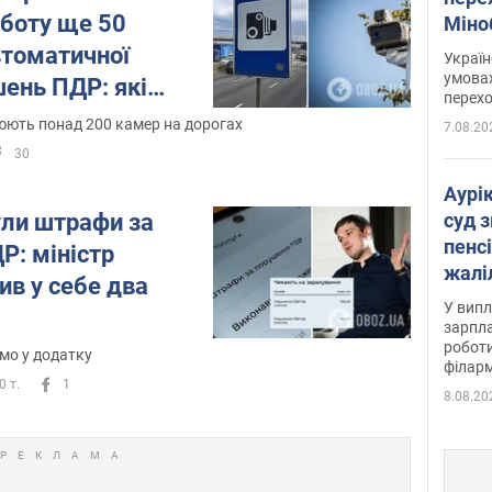
оботу ще 50
Міно
цифр
втоматичної
Украї
умовах
шень ПДР: які
перех
жують водіям
цюють понад 200 камер на дорогах
7.08.20
30
Аурі
суд 
ули штрафи за
пенсі
Р: міністр
жалі
ив у себе два
отри
У випл
зарпла
роботи
мо у додатку
філарм
0 т.
1
8.08.20