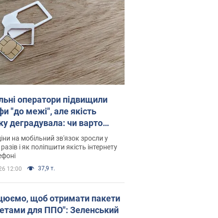
льні оператори підвищили
и "до межі", але якість
ку деградувала: чи варто
житись на ціни
іни на мобільний зв'язок зросли у
 разів і як поліпшити якість інтернету
ефоні
37,9 т.
26 12:00
цюємо, щоб отримати пакети
кетами для ППО": Зеленський