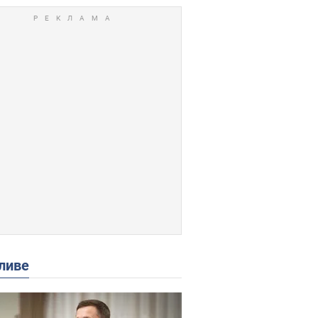
іх справ або в подальшому в додатку
 які оплатили призначений штраф
ливе