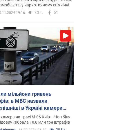
омобілістів у наркотичному сп'янінні
7,3 т.
51
0.11.2024 19:16
али мільйони гривень
фів: в МВС назвали
спішніші в Україні камери
офіксації порушень ПДР
 камера на трасі М-06 Київ – Чоп біля
ідовичі зібрала 18,8 млн грн штрафів
у. Місця для їхнього розміщення
20,8 т.
і фінанси
16.09.2024 01:30