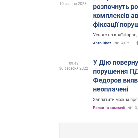
10 серпня 2023
розпочнуть р
комплексів а
фіксації пору
штрафи загро
Усього по країні пра
Авто Oboz
4,0 т.
У Дію поверн
09:49
30 вересня 2022
порушення ПД
Федоров вияв
неоплачені
Заплатити можна пря
Ринки та компанії
3,