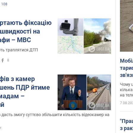
108
ертають фіксацію
швидкості на
рафи – МВС
ють траплятися ДТП
Мобі
8
тариф
зв'яз
фів з камер
скар
Чому ц
ушень ПДР йтиме
кілька
мадам –
на тел
7.08.20
ий
 дасть змогу суттєво збільшити кількість відеокамер на
"Пра
з ра
т.