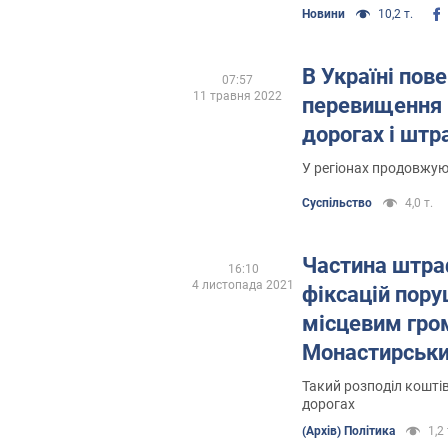
Новини
10,2 т.
В Україні пов
07:57
11 травня 2022
перевищення 
дорогах і шт
У регіонах продовжу
Суспільство
4,0 т.
Частина штра
16:10
4 листопада 2021
фіксацій пор
місцевим гро
Монастирськ
Такий розподіл коштів
дорогах
(Архів) Політика
1,2 