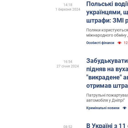
Польські воді
14:18
1 березня 2024
українцями, щ
штрафи: ЗМІ 
Поляки користуються 
міжнародного обміну
Особисті фінанси
12
Забудькувати
16:54
27 січня 2024
підняв на вух
"викрадене" а
отримав штра
Патрульні пожартувал
автомобіля у Дніпрі"
Кримінальні новини
В Україні з 11
08:52