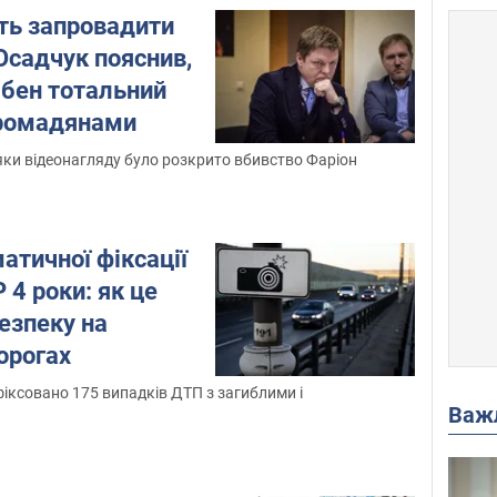
можна в особистому кабінеті водія, на сайті Міністерства внутрішн
уть запровадити
Осадчук пояснив,
ібен тотальний
онопроєкт
, мета якого скасувати листи на адресу порушників ПДР,
громадянами
яки відеонагляду було розкрито вбивство Фаріон
атичної фіксації
4 роки: як це
езпеку на
орогах
афіксовано 175 випадків ДТП з загиблими і
Важ