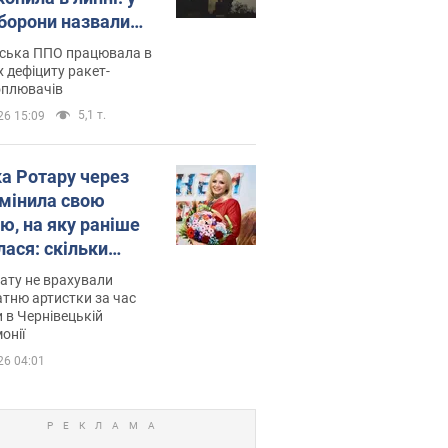
борони назвали
у
нська ППО працювала в
 дефіциту ракет-
оплювачів
5,1 т.
26 15:09
ка Ротару через
змінила свою
ю, на яку раніше
лася: скільки
мувала співачка
ату не врахували
тню артистки за час
 в Чернівецькій
онії
26 04:01