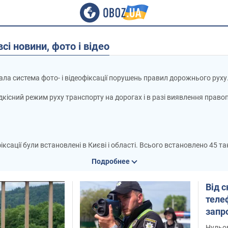
всі новини, фото і відео
ала система фото- і відеофіксації порушень правил дорожнього руху
дкісний режим руху транспорту на дорогах і в разі виявлення прав
ації були встановлені в Києві і області. Всього встановлено 45 таки
ення.
Подробнее
Від с
телеф
запр
прав
Нульов