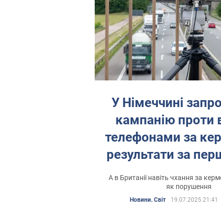
У Німеччині запр
кампанію проти в
телефонами за кер
результати за перш
А в Британії навіть чхання за ке
як порушення
Де з'являться нові камери
Новини. Світ
19.07.2025 21:41
2021 року на дорогах України буде 