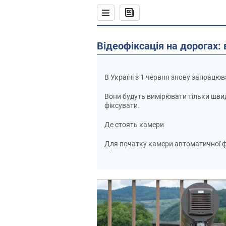
Відеофіксація на дорогах: 
В Україні з 1 червня знову запрацюв
Вони будуть вимірювати тільки шви
фіксувати.
Де стоять камери
Для початку камери автоматичної фікс
області на дорогах державного знач