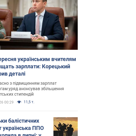
вересня українським вчителям
ищать зарплати: Корецький
рив деталі
асно з підвищенням зарплат
гам уряд анонсував збільшення
тських стипендій
11,5 т.
26 00:29
ьки балістичних
т українська ППО
опила в липні: у