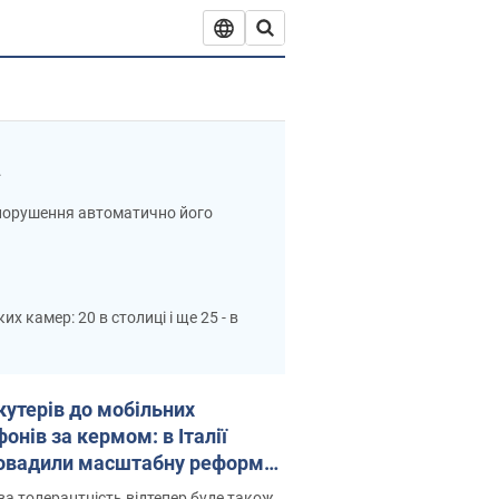
.
опорушення автоматично його
х камер: 20 в столиці і ще 25 - в
кутерів до мобільних
онів за кермом: в Італії
овадили масштабну реформу
ил дорожнього руху
а толерантність відтепер буде також