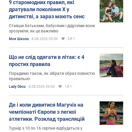
9 старомодних правил, які
дратували покоління X у
дитинстві, а зараз мають сенс
Ставши батьками, бабусями і дідусями вони
зрозуміли, як це важливо
3,8 т.
Моя Школа
8.08.2026 09:00
Що не слід одягати в літак: є 4
простих правила
Порадимо також, як зібрати образ повністю
правильно
1,8 т.
Lady Oboz
8.08.2026 09:00
Де і коли дивитися Магучіх на
чемпіонаті Європи з легкої
атлетики. Розклад трансляцій
Турнір з 10 по 16 серпня відбудеться у