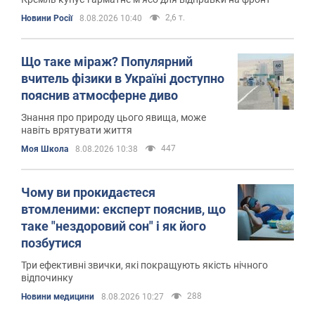
2,6 т.
Новини Росії
8.08.2026 10:40
Що таке міраж? Популярний
вчитель фізики в Україні доступно
пояснив атмосферне диво
Знання про природу цього явища, може
навіть врятувати життя
447
Моя Школа
8.08.2026 10:38
Чому ви прокидаєтеся
втомленими: експерт пояснив, що
таке "нездоровий сон" і як його
позбутися
Три ефективні звички, які покращують якість нічного
відпочинку
288
Новини медицини
8.08.2026 10:27