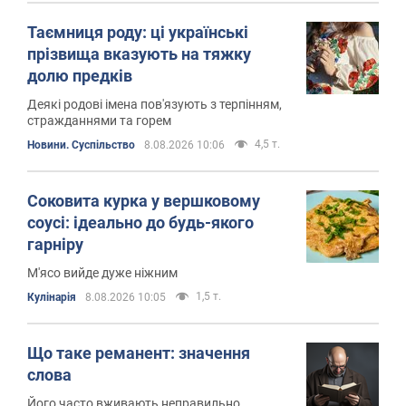
Таємниця роду: ці українські
прізвища вказують на тяжку
долю предків
Деякі родові імена пов'язують з терпінням,
стражданнями та горем
4,5 т.
Новини. Суспільство
8.08.2026 10:06
Соковита курка у вершковому
соусі: ідеально до будь-якого
гарніру
М'ясо вийде дуже ніжним
1,5 т.
Кулінарія
8.08.2026 10:05
Що таке реманент: значення
слова
Його часто вживають неправильно