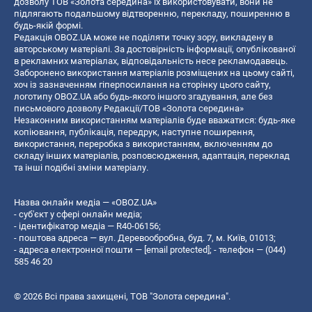
дозволу ТОВ «Золота середина» їх використовувати, вони не
підлягають подальшому відтворенню, перекладу, поширенню в
будь-якій формі.
Редакція OBOZ.UA може не поділяти точку зору, викладену в
авторському матеріалі. За достовірність інформації, опублікованої
в рекламних матеріалах, відповідальність несе рекламодавець.
Заборонено використання матеріалів розміщених на цьому сайті,
хоч із зазначенням гіперпосилання на сторінку цього сайту,
логотипу OBOZ.UA або будь-якого іншого згадування, але без
письмового дозволу Редакції/ТОВ «Золота середина»
Незаконним використанням матеріалів буде вважатися: будь-яке
копiювання, публiкацiя, передрук, наступне поширення,
використання, переробка з використанням, включенням до
складу інших матеріалів, розповсюдження, адаптація, переклад
та інші подібні зміни матеріалу.
Назва онлайн медіа — «OBOZ.UA»
- суб'єкт у сфері онлайн медіа;
- ідентифікатор медіа — R40-06156;
- поштова адреса — вул. Деревообробна, буд. 7, м. Київ, 01013;
- адреса електронної пошти —
[email protected]
; - телефон — (044)
585 46 20
© 2026 Всі права захищені, ТОВ "Золота середина".