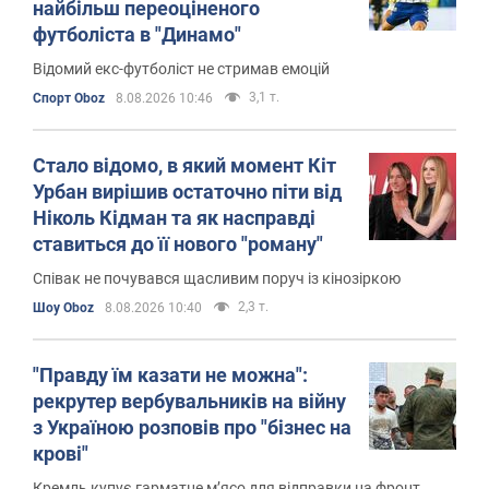
найбільш переоціненого
футболіста в "Динамо"
Відомий екс-футболіст не стримав емоцій
3,1 т.
Спорт Oboz
8.08.2026 10:46
Стало відомо, в який момент Кіт
Урбан вирішив остаточно піти від
Ніколь Кідман та як насправді
ставиться до її нового "роману"
Співак не почувався щасливим поруч із кінозіркою
2,3 т.
Шоу Oboz
8.08.2026 10:40
"Правду їм казати не можна":
рекрутер вербувальників на війну
з Україною розповів про "бізнес на
крові"
Кремль купує гарматне м’ясо для відправки на фронт