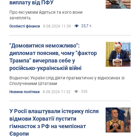
виплату від ПФУ
Про які умови йдеться та кого вони
зачеплять
23,7 т.
Особисті фінанси
8.08.2026 11:39
"Домовитися неможливо":
дипломат пояснив, чому "фактор
Трампа" вичерпав себе у
російсько-українській війні
Водночас Україні слід діяти прагматично у відносинах зі
Сполученими Штатами
330
Новини політики
8.08.2026 11:32
У Росії влаштували істерику після
відмови Хорватії пустити
гімнасток з РФ на чемпіонат
Європи