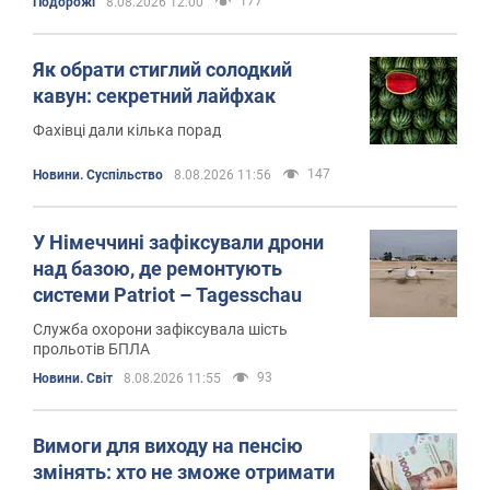
177
Подорожі
8.08.2026 12:00
Як обрати стиглий солодкий
кавун: секретний лайфхак
Фахівці дали кілька порад
147
Новини. Суспільство
8.08.2026 11:56
У Німеччині зафіксували дрони
над базою, де ремонтують
системи Patriot – Tagesschau
Служба охорони зафіксувала шість
прольотів БПЛА
93
Новини. Світ
8.08.2026 11:55
Вимоги для виходу на пенсію
змінять: хто не зможе отримати