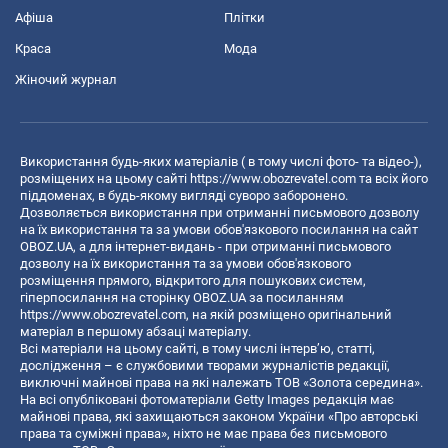
Афіша
Плітки
Краса
Мода
Жіночий журнал
Використання будь-яких матеріалів ( в тому числі фото- та відео-),
розміщених на цьому сайті
https://www.obozrevatel.com
та всіх його
піддоменах, в будь-якому вигляді суворо заборонено.
Дозволяється використання при отриманні письмового дозволу
на їх використання та за умови обов'язкового посилання на сайт
OBOZ.UA, а для інтернет-видань - при отриманні письмового
дозволу на їх використання та за умови обов'язкового
розміщення прямого, відкритого для пошукових систем,
гіперпосилання на сторінку OBOZ.UA за посиланням
https://www.obozrevatel.com
, на якій розміщено оригінальний
матеріал в першому абзаці матеріалу.
Всі матеріали на цьому сайті, в тому числі інтерв’ю, статті,
дослідження – є службовими творами журналістів редакції,
виключні майнові права на які належать ТОВ «Золота середина».
На всі опубліковані фотоматеріали Getty Images редакція має
майнові права, які захищаються законом України «Про авторські
права та суміжні права», ніхто не має права без письмового