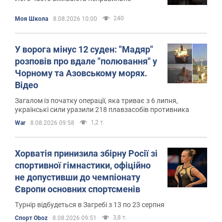
240
Моя Школа
8.08.2026 10:00
У ворога мінус 12 суден: "Мадяр"
розповів про вдале "полювання" у
Чорному та Азовському морях.
Відео
Загалом із початку операції, яка триває з 6 липня,
українські сили уразили 218 плавзасобів противника
1,2 т.
War
8.08.2026 09:58
Хорватія принизила збірну Росії зі
спортивної гімнастики, офіційно
не допустивши до чемпіонату
Європи основних спортсменів
Турнір відбудеться в Загребі з 13 по 23 серпня
3,8 т.
Спорт Oboz
8.08.2026 09:51