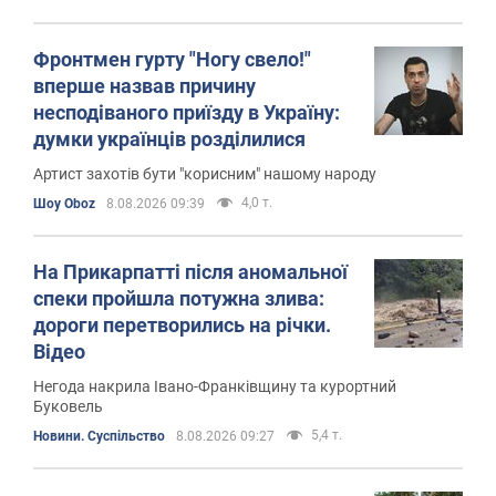
Фронтмен гурту "Ногу свело!"
вперше назвав причину
несподіваного приїзду в Україну:
думки українців розділилися
Артист захотів бути "корисним" нашому народу
4,0 т.
Шоу Oboz
8.08.2026 09:39
На Прикарпатті після аномальної
спеки пройшла потужна злива:
дороги перетворились на річки.
Відео
Негода накрила Івано-Франківщину та курортний
Буковель
5,4 т.
Новини. Суспільство
8.08.2026 09:27