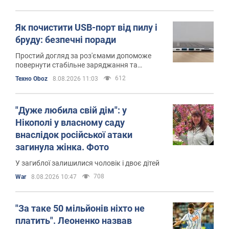
Як почистити USB-порт від пилу і
бруду: безпечні поради
Простий догляд за роз'ємами допоможе
повернути стабільне заряджання та
відновити надійне з'єднання
612
Техно Oboz
8.08.2026 11:03
"Дуже любила свій дім": у
Нікополі у власному саду
внаслідок російської атаки
загинула жінка. Фото
У загиблої залишилися чоловік і двоє дітей
708
War
8.08.2026 10:47
"За таке 50 мільйонів ніхто не
платить". Леоненко назвав