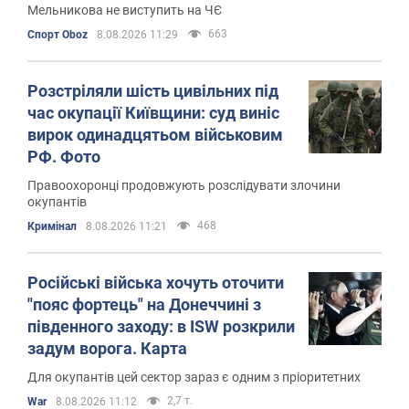
Мельникова не виступить на ЧЄ
663
Спорт Oboz
8.08.2026 11:29
Розстріляли шість цивільних під
час окупації Київщини: суд виніс
вирок одинадцятьом військовим
РФ. Фото
Правоохоронці продовжують розслідувати злочини
окупантів
468
Кримінал
8.08.2026 11:21
Російські війська хочуть оточити
"пояс фортець" на Донеччині з
південного заходу: в ISW розкрили
задум ворога. Карта
Для окупантів цей сектор зараз є одним з пріоритетних
2,7 т.
War
8.08.2026 11:12