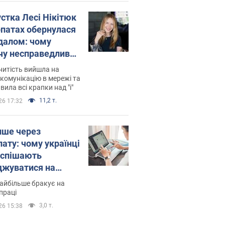
устка Лесі Нікітюк
рпатах обернулася
далом: чому
чу несправедливо
йтили
нитість вийшла на
комунікацію в мережі та
вила всі крапки над "і"
11,2 т.
26 17:32
ише через
лату: чому українці
оспішають
джуватися на
сії
айбільше бракує на
праці
3,0 т.
26 15:38