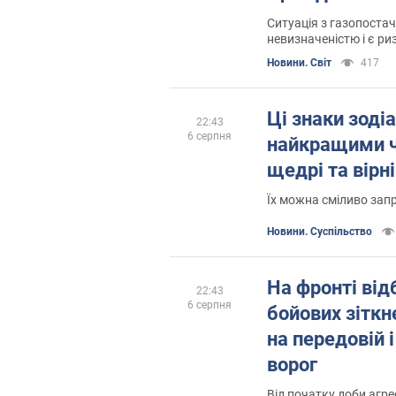
Ситуація з газопоста
невизначеністю і є р
Новини. Світ
417
Ці знаки зоді
22:43
6 серпня
найкращими ч
щедрі та вірні
Їх можна сміливо зап
Новини. Суспільство
На фронті від
22:43
6 серпня
бойових зіткн
на передовій 
ворог
Від початку доби агре