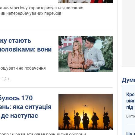
чанням регіону характеризується високою
изик непередбачуваних перебоїв
аку стають
оловіками: вони
рошувати на побачення
Дум
1,2 т.
Кре
булось 170
вій
ень: яка ситуація
під
кри
і де наступає
Вікт
На 
сор 216 разів атакував позиції Сил оборони