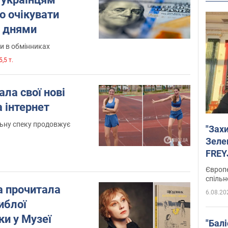
го очікувати
 днями
и в обмінниках
,5 т.
ала свої нові
а інтернет
льну спеку продовжує
"Зах
Зеле
FREYJ
підтр
Європе
спільн
 прочитала
6.08.20
иблої
и у Музеї
"Бал