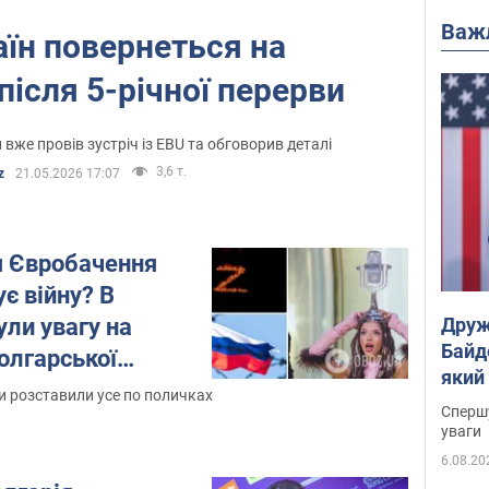
Важ
аїн повернеться на
ісля 5-річної перерви
же провів зустріч із EBU та обговорив деталі
3,6 т.
z
21.05.2026 17:07
 Євробачення
є війну? В
ли увагу на
Друж
Байд
олгарської
який
 розставили усе по поличках
"агр
Спершу
уваги
6.08.20