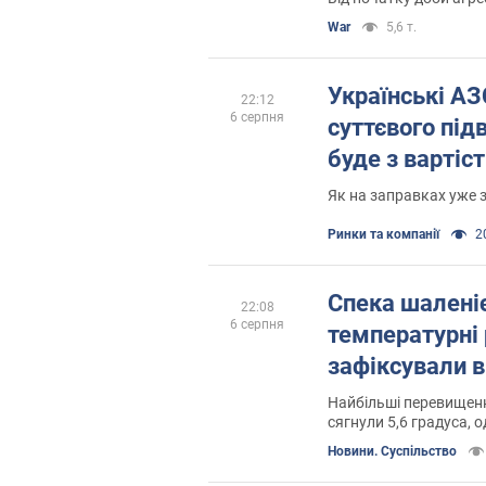
War
5,6 т.
Українські АЗ
22:12
6 серпня
суттєвого під
буде з вартіс
Як на заправках уже 
Ринки та компанії
20
Спека шаленіє
22:08
6 серпня
температурні
зафіксували в
Найбільші перевищен
сягнули 5,6 градуса, о
частині регіонів очік
Новини. Суспільство
послаблення спеки