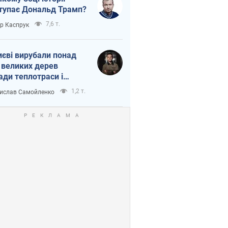
тупає Дональд Трамп?
7,6 т.
ор Каспрук
иєві вирубали понад
 великих дерев
ади теплотраси і
переч Генплану
1,2 т.
ислав Самойленко