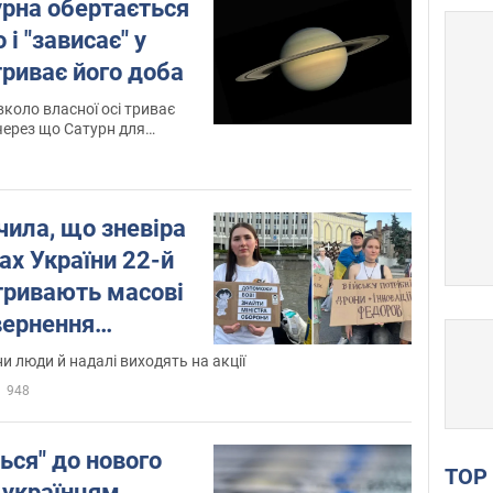
урна обертається
і "зависає" у
 триває його доба
вколо власної осі триває
через що Сатурн для
 ніколи не заходить за
чила, що зневіра
тах України 22-й
тривають масові
вернення
о і відео
ни люди й надалі виходять на акції
948
ься" до нового
TO
 українцям