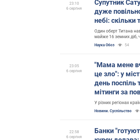
Супутник Сат
23:10
6 серпня
дуже повільно 
небі: скільки
Один оберт Титана на
майже 16 земних діб, 
частини його поверхні
Наука Обоз
54
горизонт
"Мама мене в
23:05
6 серпня
це зло": у міс
день поспіль 
мітинги за по
Федорова. Фот
У різних регіонах краї
Новини. Суспільство
Банки "готуют
22:58
6 серпня
курсу долара: