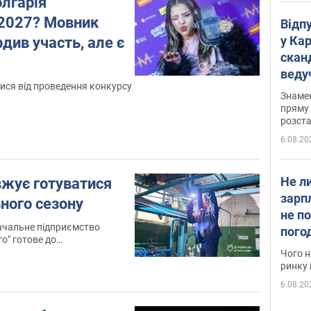
лгарія
2027? Мовник
Відп
у Ка
рдив участь, але є
скан
веду
ися від проведення конкурсу
захе
Знаме
пряму 
розста
6.08.20
Не л
вжує готуватися
зарп
ного сезону
не п
ачальне підприємство
пого
вакан
у
Чого н
ринку 
6.08.20