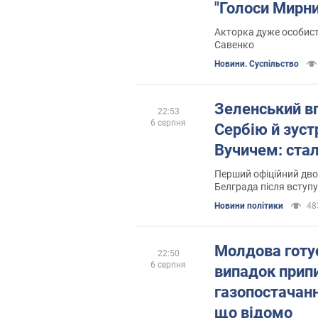
"Голоси Мирни
Акторка дуже особист
Савенко
Новини. Суспільство
Зеленський в
22:53
6 серпня
Сербію й зуст
Вучичем: стал
Перший офіційний дво
Белграда після вступу
Новини політики
48
Молдова готу
22:50
6 серпня
випадок прип
газопостачанн
що відомо