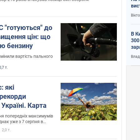
вис
Вікт
С "готуються" до
В К
вищення цін: що
300
тю бензину
зар
всу
змінили вартість пального
Влад
,7 т.
: які
 рекорди
 Україні. Карта
ня попередніх максимумів
днак уже з 7 серпня в
ують поступове
2,0 т.