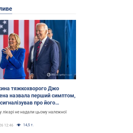
ливе
ина тяжкохворого Джо
ена назвала перший симптом,
 сигналізував про його
есивний" рак
 лікарі не надали цьому належної
14,5 т.
26 12:46