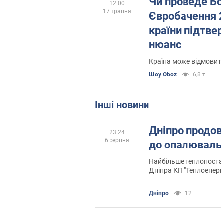
Чи проведе Бо
12:00
17 травня
Євробачення 
країни підтве
нюанс
Країна може відмовит
Шоу Oboz
6,8 т.
Інші новини
Дніпро продо
23:24
6 серпня
до опалюваль
Найбільше теплопост
Дніпра КП "Теплоенерго" готове до
опалювального сезон
Дніпро
12