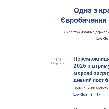
Одна з кр
Євробачення п
Директор мовника держави в
Шоу Obo
Переможниця
13:38
18 травня
2026 підтриму
мережі зверну
дивний пост б
співачки
Прихильники артистки
Шоу Oboz
18,6 т.