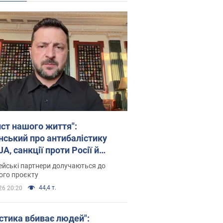
ист нашого життя":
нський про антибалістику
A, санкції проти Росії й
имку аграріїв. Відео
йські партнери долучаються до
ого проєкту
44,4 т.
26 20:20
істика вбиває людей":