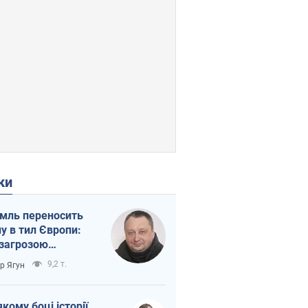
ки
мль переносить
ну в тил Європи:
 загрозою
тична логістика
9,2 т.
ор Ягун
якому боці історії