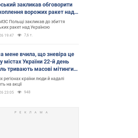
рський закликав обговорити
хоплення ворожих ракет над
їною
МЗС Польщі закликав до збиття
ьких ракет над Україною
7,6 т.
26 19:47
а мене вчила, що зневіра це
 у містах України 22-й день
іль тривають масові мітинги
овернення Федорова. Фото і
их регіонах країни люди й надалі
о
ть на акції
948
26 23:05