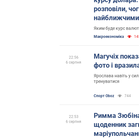
розповіли, чо
найближчими
Яким буде курс валют
Mакроекономіка
145
Магучіх показ
22:56
6 серпня
фото і вразил
Ярослава навіть у си
тренуватися
Спорт Oboz
744
Римма Зюбіна
22:53
6 серпня
щоденник заг
маріупольчанк