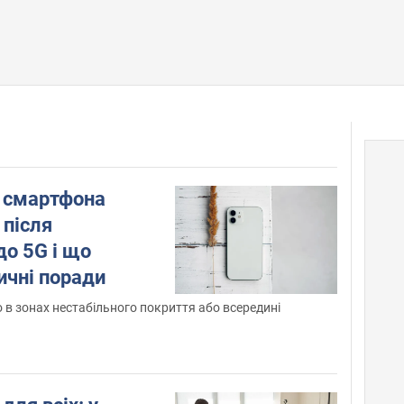
 смартфона
 після
о 5G і що
ичні поради
 в зонах нестабільного покриття або всередині