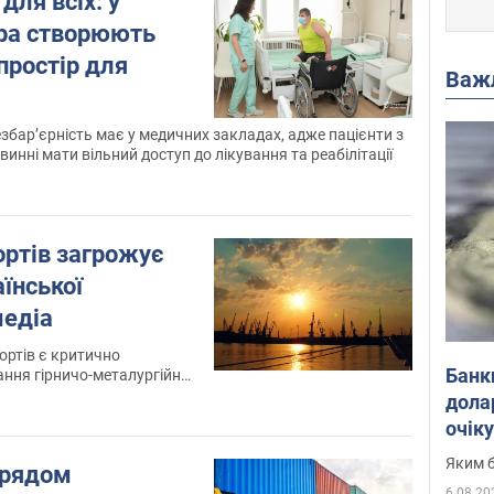
для всіх: у
пра створюють
простір для
Важ
збар’єрність має у медичних закладах, адже пацієнти з
инні мати вільний доступ до лікування та реабілітації
ортів загрожує
їнської
медіа
ортів є критично
Банк
ня гірничо-металургійної
дола
очік
Яким б
урядом
6.08.20