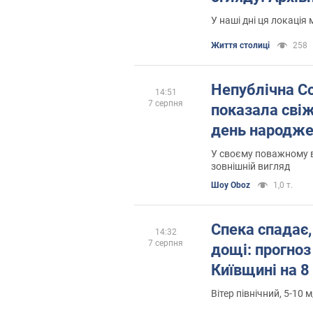
У наші дні ця локація
Життя столиці
258
Непублічна С
14:51
7 серпня
показала свіж
день народж
У своєму поважному в
зовнішній вигляд
Шоу Oboz
1,0 т.
Спека спадає,
14:32
7 серпня
дощі: прогноз
Київщині на 8
Вітер північний, 5-10 м