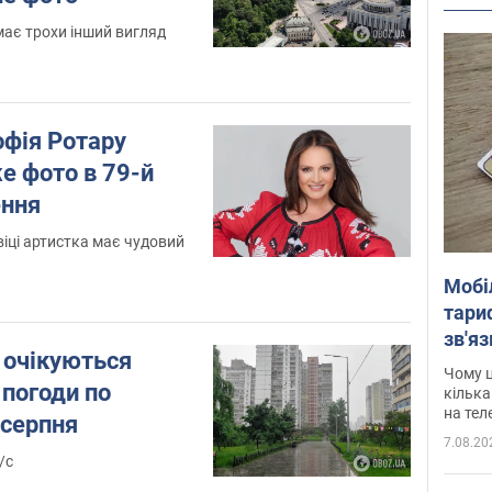
 має трохи інший вигляд
офія Ротару
е фото в 79-й
ення
іці артистка має чудовий
Мобі
тариф
зв'яз
 очікуються
скар
Чому ц
 погоди по
кілька
на тел
 серпня
7.08.20
/с