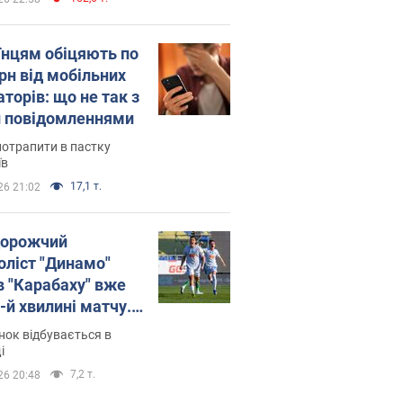
їнцям обіцяють по
рн від мобільних
торів: що не так з
 повідомленнями
потрапити в пастку
їв
17,1 т.
26 21:02
орожчий
оліст "Динамо"
в "Карабаху" вже
-й хвилині матчу.
о
ок відбувається в
і
7,2 т.
26 20:48