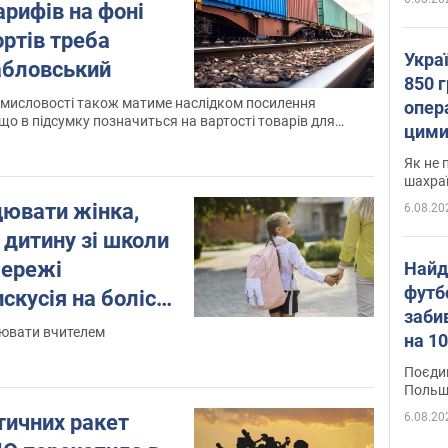
арифів на фоні
ртів треба
Укра
абловський
850 г
омисловості також матиме наслідком посилення
опера
 що в підсумку позначиться на вартості товарів для
цими
Як не 
шахра
цювати жінка,
6.08.20
 дитину зі школи
мережі
Найд
футб
скусія на болісну
заби
цювати вчителем
на 10
Віде
Поєдин
Польщ
6.08.20
тичних ракет