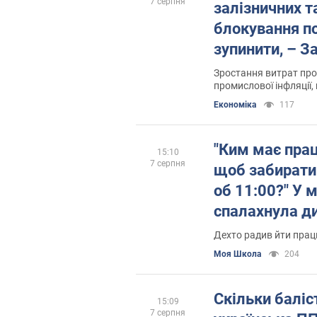
7 серпня
залізничних т
блокування по
зупинити, – З
Зростання витрат пр
промислової інфляції,
кінцевих споживачів
Економіка
117
"Ким має пра
15:10
7 серпня
щоб забирати
об 11:00?" У 
спалахнула ди
тему
Дехто радив йти пра
Моя Школа
204
Скільки баліс
15:09
7 серпня