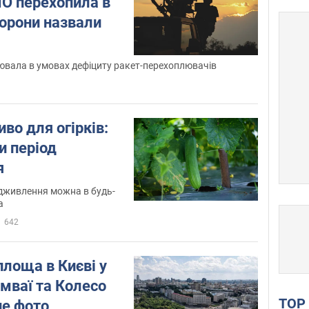
ПО перехопила в
борони назвали
ювала в умовах дефіциту ракет-перехоплювачів
во для огірків:
и період
я
ідживлення можна в будь-
а
642
лоща в Києві у
амваї та Колесо
TO
не фото