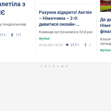
илетіла з
ЧЄ
Рахунок відкрито! Англія
– Німеччина – 2-0:
Де д
дивитися онлайн-
у лондонському
Німе
трансляцію 1/8 фіналу
фіна
Команди зустрічалися в 33-й раз
7,7 т.
117
Євро-2020
Футбол
Класи
легенд
21,7 т.
2
29.06.2021 20:29
Футбол