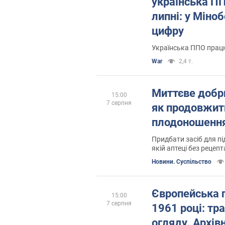
українська П
липні: у Міно
цифру
Українська ППО прац
War
2,4 т.
Миттєве добри
15:00
7 серпня
як продовжит
плодоношенн
Придбати засіб для п
якій аптеці без рецепт
Новини. Суспільство
Європейська п
15:00
7 серпня
1961 році: тр
огляду. Архів