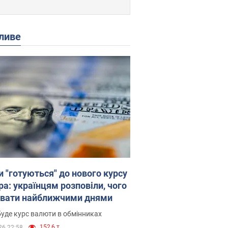
ливе
и "готуються" до нового курсу
ра: українцям розповіли, чого
увати найближчими днями
уде курс валюти в обмінниках
152,6 т.
26 22:58