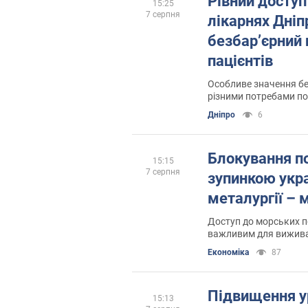
Рівний доступ 
15:25
7 серпня
лікарнях Дні
безбар’єрний 
пацієнтів
Особливе значення бе
різними потребами пов
Дніпро
6
Блокування п
15:15
7 серпня
зупинкою укра
металургії – 
Доступ до морських п
важливим для виживан
галузі
Економіка
87
Підвищення 
15:13