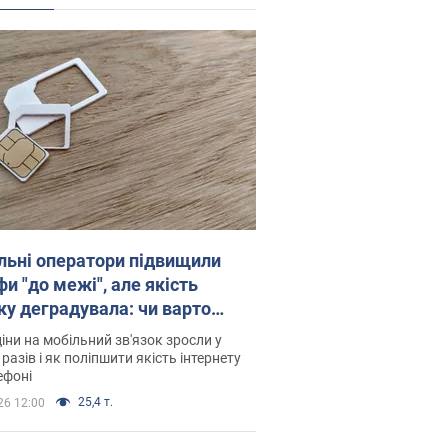
льні оператори підвищили
и "до межі", але якість
ку деградувала: чи варто
житись на ціни
іни на мобільний зв'язок зросли у
 разів і як поліпшити якість інтернету
ефоні
25,4 т.
26 12:00