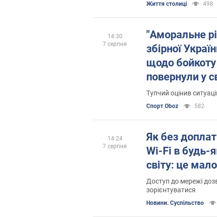
Життя столиці
498
"Аморальне рі
14:30
7 серпня
збірної Украї
щодо бойкоту 
повернули у с
Тупчий оцінив ситуац
Спорт Oboz
582
Як без доплат
14:24
7 серпня
Wi-Fi в будь-
світу: це мало
Доступ до мережі до
зорієнтуватися
Новини. Суспільство