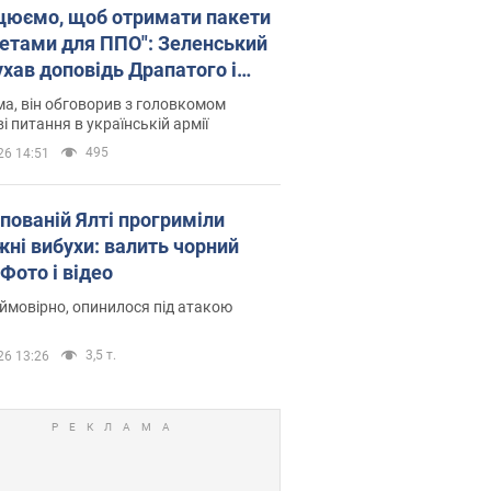
цюємо, щоб отримати пакети
кетами для ППО": Зеленський
ухав доповідь Драпатого і
сував нові кроки
а, він обговорив з головкомом
і питання в українській армії
495
26 14:51
упованій Ялті прогриміли
жні вибухи: валить чорний
Фото і відео
 ймовірно, опинилося під атакою
3,5 т.
26 13:26