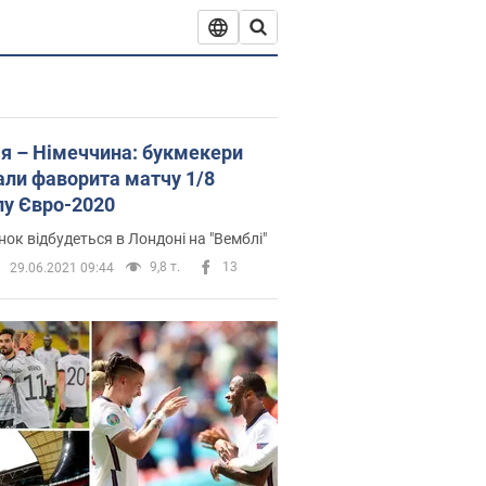
ія – Німеччина: букмекери
али фаворита матчу 1/8
лу Євро-2020
ок відбудеться в Лондоні на "Вемблі"
9,8 т.
13
29.06.2021 09:44