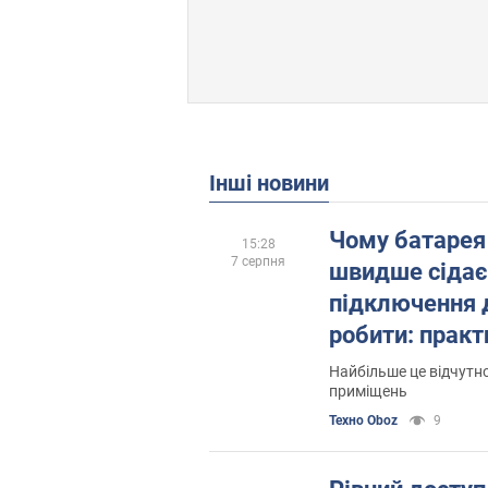
Інші новини
Чому батарея
15:28
7 серпня
швидше сідає
підключення д
робити: практ
Найбільше це відчутно
приміщень
Техно Oboz
9