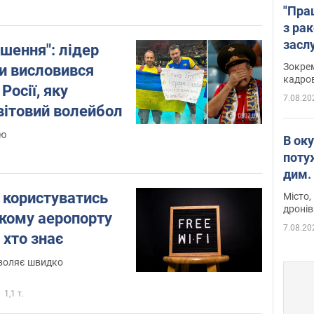
"Пра
з ра
засл
шення": лідер
анон
Зокрем
ни висловився
кадров
Росії, яку
7.08.20
вітовий волейбол
ію
В ок
поту
дим. 
 користуватись
Місто,
дронів
якому аеропорту
7.08.20
 хто знає
зволяє швидко
1,1 т.