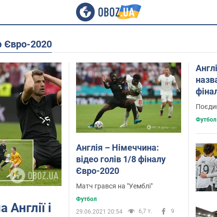
оф Євро-2020
Англ
назв
фіна
Поєдин
Футбол
Англія – Німеччина:
відео голів 1/8 фіналу
Євро-2020
Матч грався на "Уемблі"
Футбол
 Англії і
6,7 т.
9
29.06.2021 20:54