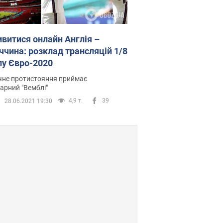
ивитися онлайн Англія –
ччина: розклад трансляцій 1/8
лу Євро-2020
чне протистояння приймає
арний "Вемблі"
4,9 т.
39
28.06.2021 19:30