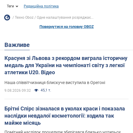
Теги
Редакційна політика
Техно Oboz
Одне налаштування розряджає...
Повернутися на головну OBOZ
Важливе
Красуня зі Львова з рекордом виграла історичну
медаль для України на чемпіонаті світу з легкої
атлетики U20. Відео
Наша співвітчизниця блискуче виступила в Орегоні
45,1 т.
9.08.2026 09:32
Брітні Спірс зізналася в уколах краси і показала
наслідки невдалої косметології: ходила так
майже місяць
Помітний наслідок процедури зберігався близько чотирьох