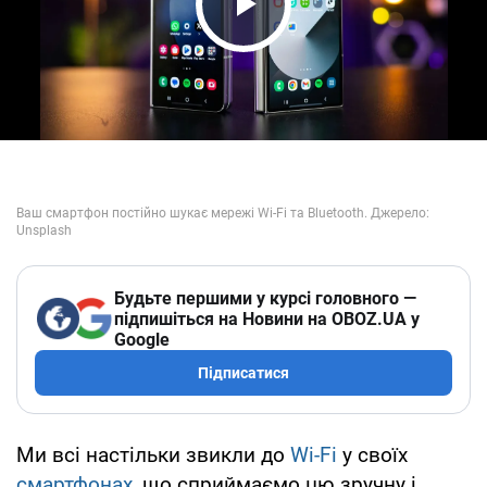
Play Video
Будьте першими у курсі головного —
підпишіться на Новини на OBOZ.UA у
Google
Підписатися
Ми всі настільки звикли до
Wi-Fi
у своїх
смартфонах
, що сприймаємо цю зручну і