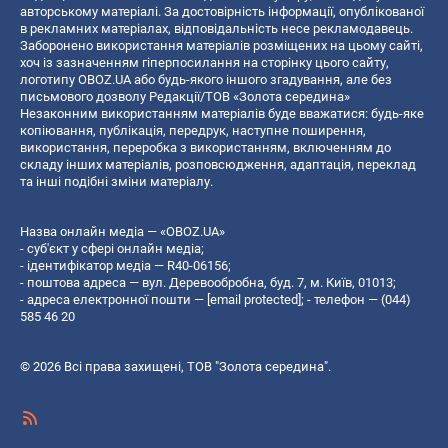
авторському матеріалі. За достовірність інформації, опублікованої
в рекламних матеріалах, відповідальність несе рекламодавець.
Заборонено використання матеріалів розміщених на цьому сайті,
хоч із зазначенням гіперпосилання на сторінку цього сайту,
логотипу OBOZ.UA або будь-якого іншого згадування, але без
письмового дозволу Редакції/ТОВ «Золота середина»
Незаконним використанням матеріалів буде вважатися: будь-яке
копiювання, публiкацiя, передрук, наступне поширення,
використання, переробка з використанням, включенням до
складу інших матеріалів, розповсюдження, адаптація, переклад
та інші подібні зміни матеріалу.
Назва онлайн медіа — «OBOZ.UA»
- суб'єкт у сфері онлайн медіа;
- ідентифікатор медіа — R40-06156;
- поштова адреса — вул. Деревообробна, буд. 7, м. Київ, 01013;
- адреса електронної пошти —
[email protected]
; - телефон — (044)
585 46 20
© 2026 Всі права захищені, ТОВ "Золота середина".