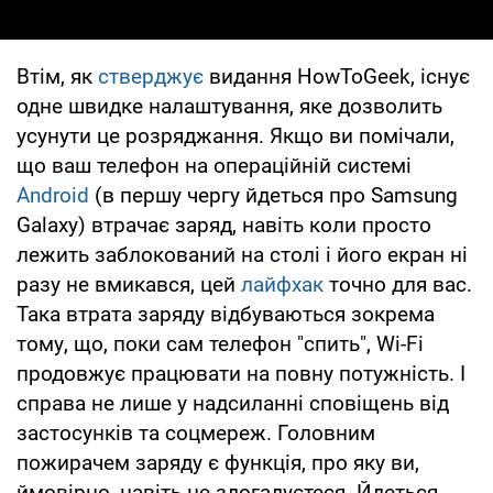
Втім, як
стверджує
видання HowToGeek, існує
одне швидке налаштування, яке дозволить
усунути це розряджання. Якщо ви помічали,
що ваш телефон на операційній системі
Android
(в першу чергу йдеться про Samsung
Galaxy) втрачає заряд, навіть коли просто
лежить заблокований на столі і його екран ні
разу не вмикався, цей
лайфхак
точно для вас.
Така втрата заряду відбуваються зокрема
тому, що, поки сам телефон "спить", Wi-Fi
продовжує працювати на повну потужність. І
справа не лише у надсиланні сповіщень від
застосунків та соцмереж. Головним
пожирачем заряду є функція, про яку ви,
ймовірно, навіть не здогадуєтеся. Йдеться