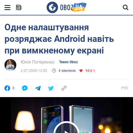
Одне налаштування
розряджає Android навіть
при вимкненому екрані
Юлія Потерянко
Техно Oboz
2.07.2026 12:00
4 хвилини
94,6 т.
0
РУС