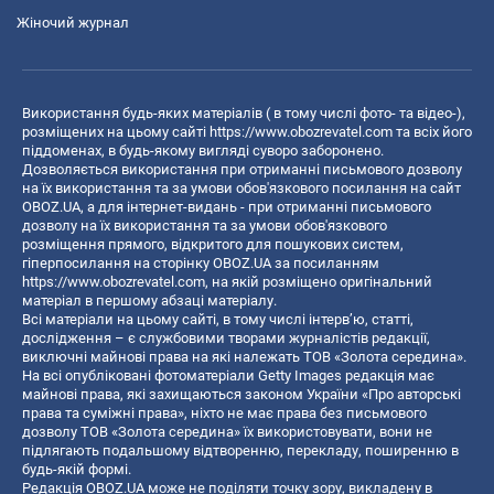
Жіночий журнал
Використання будь-яких матеріалів ( в тому числі фото- та відео-),
розміщених на цьому сайті
https://www.obozrevatel.com
та всіх його
піддоменах, в будь-якому вигляді суворо заборонено.
Дозволяється використання при отриманні письмового дозволу
на їх використання та за умови обов'язкового посилання на сайт
OBOZ.UA, а для інтернет-видань - при отриманні письмового
дозволу на їх використання та за умови обов'язкового
розміщення прямого, відкритого для пошукових систем,
гіперпосилання на сторінку OBOZ.UA за посиланням
https://www.obozrevatel.com
, на якій розміщено оригінальний
матеріал в першому абзаці матеріалу.
Всі матеріали на цьому сайті, в тому числі інтерв’ю, статті,
дослідження – є службовими творами журналістів редакції,
виключні майнові права на які належать ТОВ «Золота середина».
На всі опубліковані фотоматеріали Getty Images редакція має
майнові права, які захищаються законом України «Про авторські
права та суміжні права», ніхто не має права без письмового
дозволу ТОВ «Золота середина» їх використовувати, вони не
підлягають подальшому відтворенню, перекладу, поширенню в
будь-якій формі.
Редакція OBOZ.UA може не поділяти точку зору, викладену в