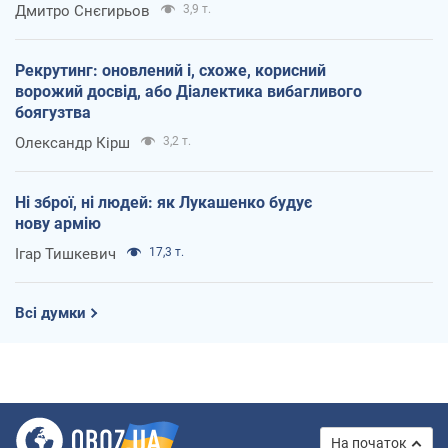
Дмитро Снєгирьов
3,9 т.
Рекрутинг: оновлений і, схоже, корисний
ворожий досвід, або Діалектика вибагливого
боягузтва
Олександр Кірш
3,2 т.
Ні зброї, ні людей: як Лукашенко будує
нову армію
Ігар Тишкевич
17,3 т.
Всі думки
На початок