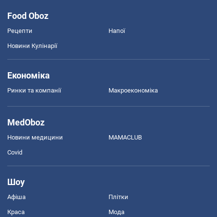
Food Oboz
Рецепти
Напої
Новини Кулінарії
Економіка
Ринки та компанії
Макроекономіка
MedOboz
Новини медицини
MAMACLUB
Covid
Шоу
Афіша
Плітки
Краса
Мода