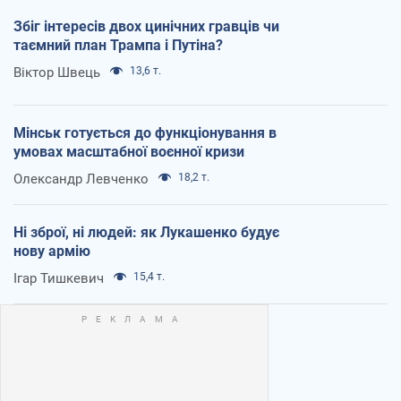
Збіг інтересів двох цинічних гравців чи
таємний план Трампа і Путіна?
Віктор Швець
13,6 т.
Мінськ готується до функціонування в
умовах масштабної воєнної кризи
Олександр Левченко
18,2 т.
Ні зброї, ні людей: як Лукашенко будує
нову армію
Ігар Тишкевич
15,4 т.