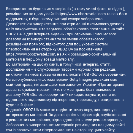
Використання будь-яких матеріалів ( в тому числі фото- та відео-),
розміщених на цьому сайті
https://www.obozrevatel.com
та всіх його
піддоменах, в будь-якому вигляді суворо заборонено.
Дозволяється використання при отриманні письмового дозволу
на їх використання та за умови обов'язкового посилання на сайт
OBOZ.UA, а для інтернет-видань - при отриманні письмового
дозволу на їх використання та за умови обов'язкового
розміщення прямого, відкритого для пошукових систем,
гіперпосилання на сторінку OBOZ.UA за посиланням
https://www.obozrevatel.com
, на якій розміщено оригінальний
матеріал в першому абзаці матеріалу.
Всі матеріали на цьому сайті, в тому числі інтерв’ю, статті,
дослідження – є службовими творами журналістів редакції,
виключні майнові права на які належать ТОВ «Золота середина».
На всі опубліковані фотоматеріали Getty Images редакція має
майнові права, які захищаються законом України «Про авторські
права та суміжні права», ніхто не має права без письмового
дозволу ТОВ «Золота середина» їх використовувати, вони не
підлягають подальшому відтворенню, перекладу, поширенню в
будь-якій формі.
Редакція OBOZ.UA може не поділяти точку зору, викладену в
авторському матеріалі. За достовірність інформації, опублікованої
в рекламних матеріалах, відповідальність несе рекламодавець.
Заборонено використання матеріалів розміщених на цьому сайті,
хоч із зазначенням гіперпосилання на сторінку цього сайту,