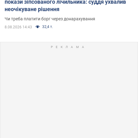
покази зіпсованого лічильника: суддя ухвалив
неочікуване рішення
Чи треба платити борг через донарахування
32,4 т.
8.08.2026 14:43