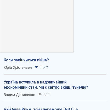
Коли закінчиться війна?
Юрій Хрістензен
10,7 т.
Україна вступила в надзвичайний
економічний стан. Чи є світло вкінці тунелю?
Вадим Денисенко
8,6 т.
Чий буде Крим, той і переможе (NSJ), а