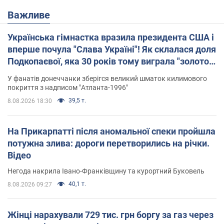
Важливе
Українська гімнастка вразила президента США і
вперше почула "Слава Україні"! Як склалася доля
Подкопаєвої, яка 30 років тому виграла "золото"
Олімпіади
У фанатів донеччанки зберігся великий шматок килимового
покриття з надписом "Атланта-1996"
39,5 т.
8.08.2026 18:30
На Прикарпатті після аномальної спеки пройшла
потужна злива: дороги перетворились на річки.
Відео
Негода накрила Івано-Франківщину та курортний Буковель
40,1 т.
8.08.2026 09:27
Жінці нарахували 729 тис. грн боргу за газ через