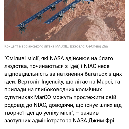
"Сміливі місії, які NASA здійснює на благо
людства, починаються з ідеї, і NIAC несе
відповідальність за натхнення багатьох з цих
ідей. Вертоліт Ingenuity, що літає на Марсі, та
прилади на глибоководних космічних
супутниках MarCO можуть простежити свій
родовід до NIAC, доводячи, що існує шлях від
творчої ідеї до успіху місії", – заявив
заступник адміністратора NASA Джим Фрі.