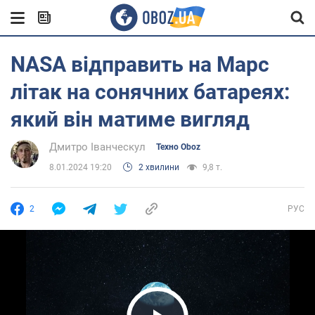
NASA відправить на Марс
літак на сонячних батареях:
який він матиме вигляд
Дмитро Іванческул
Техно Oboz
8.01.2024 19:20
2 хвилини
9,8 т.
2
РУС