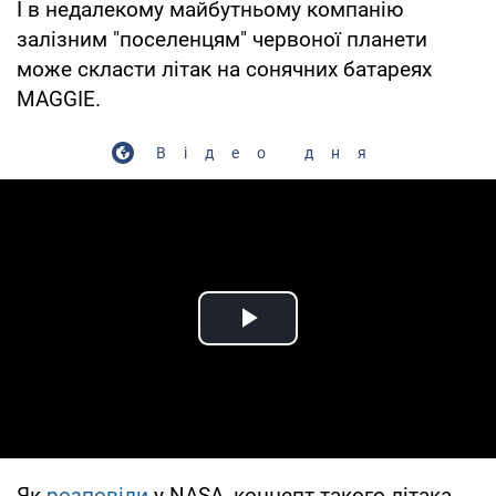
І в недалекому майбутньому компанію
залізним "поселенцям" червоної планети
може скласти літак на сонячних батареях
MAGGIE.
Відео дня
Play Video
Як
розповіли
у NASA, концепт такого літака