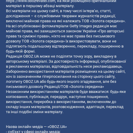
https://www.obozrevatel.com
, на якій розміщено оригінальний
матеріал в першому абзаці матеріалу.
Всі матеріали на цьому сайті, в тому числі інтерв’ю, статті,
дослідження – є службовими творами журналістів редакції,
виключні майнові права на які належать ТОВ «Золота середина».
На всі опубліковані фотоматеріали Getty Images редакція має
майнові права, які захищаються законом України «Про авторські
права та суміжні права», ніхто не має права без письмового
дозволу ТОВ «Золота середина» їх використовувати, вони не
підлягають подальшому відтворенню, перекладу, поширенню в
будь-якій формі.
Редакція OBOZ.UA може не поділяти точку зору, викладену в
авторському матеріалі. За достовірність інформації, опублікованої
в рекламних матеріалах, відповідальність несе рекламодавець.
Заборонено використання матеріалів розміщених на цьому сайті,
хоч із зазначенням гіперпосилання на сторінку цього сайту,
логотипу OBOZ.UA або будь-якого іншого згадування, але без
письмового дозволу Редакції/ТОВ «Золота середина»
Незаконним використанням матеріалів буде вважатися: будь-яке
копiювання, публiкацiя, передрук, наступне поширення,
використання, переробка з використанням, включенням до
складу інших матеріалів, розповсюдження, адаптація, переклад
та інші подібні зміни матеріалу.
Назва онлайн медіа — «OBOZ.UA»
- суб'єкт у сфері онлайн медіа;