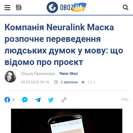
Компанія Neuralink Маска
розпочне переведення
людських думок у мову: що
відомо про проєкт
Ольга Ганюкова
Техно Oboz
20.09.2025 09:16
2 хвилини
1,1 т.
0
РУС