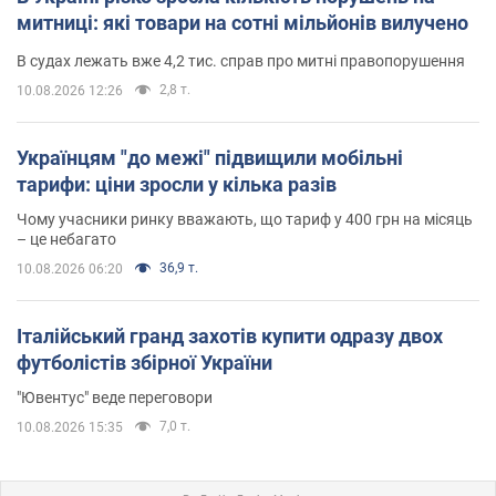
митниці: які товари на сотні мільйонів вилучено
В судах лежать вже 4,2 тис. справ про митні правопорушення
2,8 т.
10.08.2026 12:26
Українцям "до межі" підвищили мобільні
тарифи: ціни зросли у кілька разів
Чому учасники ринку вважають, що тариф у 400 грн на місяць
– це небагато
36,9 т.
10.08.2026 06:20
Італійський гранд захотів купити одразу двох
футболістів збірної України
"Ювентус" веде переговори
7,0 т.
10.08.2026 15:35