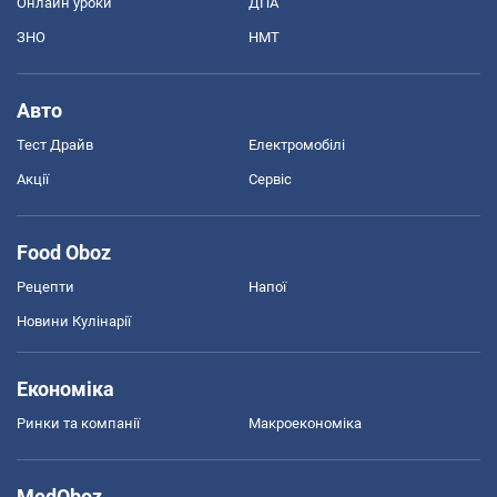
Онлайн уроки
ДПА
ЗНО
НМТ
Авто
Тест Драйв
Електромобілі
Акції
Сервіс
Food Oboz
Рецепти
Напої
Новини Кулінарії
Економіка
Ринки та компанії
Макроекономіка
MedOboz