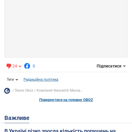
24
0
Підписатися
Теги
Редакційна політика
Техно Oboz
Компанія Neuralink Маска...
Повернутися на головну OBOZ
Важливе
В Україні різко зросла кількість порушень на