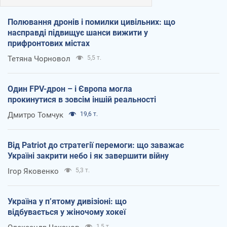
Полювання дронів і помилки цивільних: що
насправді підвищує шанси вижити у
прифронтових містах
Тетяна Чорновол
5,5 т.
Один FPV-дрон – і Європа могла
прокинутися в зовсім іншій реальності
Дмитро Томчук
19,6 т.
Від Patriot до стратегії перемоги: що заважає
Україні закрити небо і як завершити війну
Ігор Яковенко
5,3 т.
Україна у п’ятому дивізіоні: що
відбувається у жіночому хокеї
1,5 т.