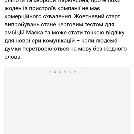
сліпоти та хвороби Паркінсона, проте поки
жоден із пристроїв компанії не має
комерційного схвалення. Жовтневий старт
випробувань стане черговим тестом для
амбіцій Маска та може стати точкою відліку
для нової ери комунікацій – коли людські
думки перетворюються на мову без жодного
слова.