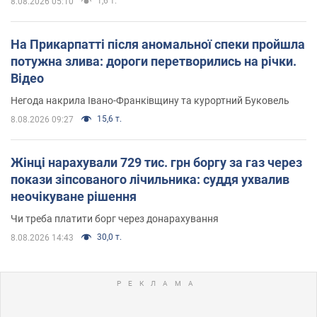
1,6 т.
8.08.2026 05:10
На Прикарпатті після аномальної спеки пройшла
потужна злива: дороги перетворились на річки.
Відео
Негода накрила Івано-Франківщину та курортний Буковель
15,6 т.
8.08.2026 09:27
Жінці нарахували 729 тис. грн боргу за газ через
покази зіпсованого лічильника: суддя ухвалив
неочікуване рішення
Чи треба платити борг через донарахування
30,0 т.
8.08.2026 14:43