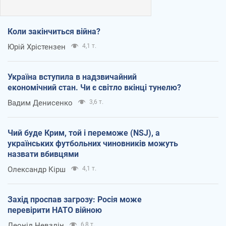
Коли закінчиться війна?
Юрій Хрістензен
4,1 т.
Україна вступила в надзвичайний
економічний стан. Чи є світло вкінці тунелю?
Вадим Денисенко
3,6 т.
Чий буде Крим, той і переможе (NSJ), а
українських футбольних чиновників можуть
назвати вбивцями
Олександр Кірш
4,1 т.
Захід проспав загрозу: Росія може
перевірити НАТО війною
Леонід Невзлін
6,8 т.