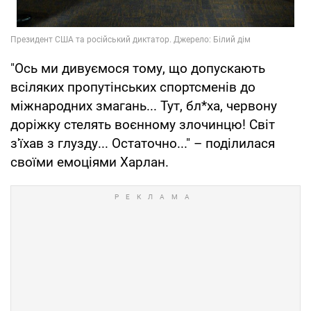
"Ось ми дивуємося тому, що допускають
всіляких пропутінських спортсменів до
міжнародних змагань... Тут, бл*ха, червону
доріжку стелять воєнному злочинцю! Світ
з'їхав з глузду... Остаточно..." – поділилася
своїми емоціями Харлан.