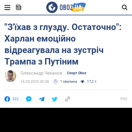
"З'їхав з глузду. Остаточно":
Харлан емоційно
відреагувала на зустріч
Трампа з Путіним
Олександр Чеканов
Спорт Oboz
16.08.2025 00:38
1 хвилина
17,2 т.
322
РУС