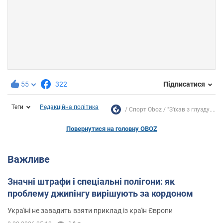
55
322
Підписатися
Теги
Редакційна політика
Спорт Oboz
"З'їхав з глузду....
Повернутися на головну OBOZ
Важливе
Значні штрафи і спеціальні полігони: як
проблему джипінгу вирішують за кордоном
Україні не завадить взяти приклад із країн Європи