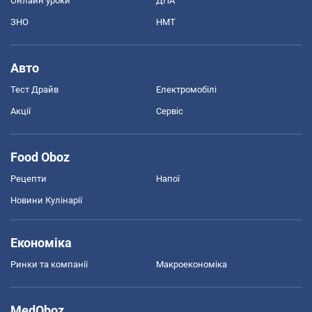
Онлайн уроки
ДПА
ЗНО
НМТ
Авто
Тест Драйв
Електромобілі
Акції
Сервіс
Food Oboz
Рецепти
Напої
Новини Кулінарії
Економіка
Ринки та компанії
Макроекономіка
MedOboz