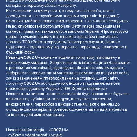
https://www.obozrevatel.com
, на якій розміщено оригінальний
матеріал в першому абзаці матеріалу.
Всі матеріали на цьому сайті, в тому числі інтерв’ю, статті,
дослідження – є службовими творами журналістів редакції,
виключні майнові права на які належать ТОВ «Золота середина».
На всі опубліковані фотоматеріали Getty Images редакція має
майнові права, які захищаються законом України «Про авторські
права та суміжні права», ніхто не має права без письмового
дозволу ТОВ «Золота середина» їх використовувати, вони не
підлягають подальшому відтворенню, перекладу, поширенню в
будь-якій формі.
Редакція OBOZ.UA може не поділяти точку зору, викладену в
авторському матеріалі. За достовірність інформації, опублікованої
в рекламних матеріалах, відповідальність несе рекламодавець.
Заборонено використання матеріалів розміщених на цьому сайті,
хоч із зазначенням гіперпосилання на сторінку цього сайту,
логотипу OBOZ.UA або будь-якого іншого згадування, але без
письмового дозволу Редакції/ТОВ «Золота середина»
Незаконним використанням матеріалів буде вважатися: будь-яке
копiювання, публiкацiя, передрук, наступне поширення,
використання, переробка з використанням, включенням до
складу інших матеріалів, розповсюдження, адаптація, переклад
та інші подібні зміни матеріалу.
Назва онлайн медіа — «OBOZ.UA»
- суб'єкт у сфері онлайн медіа;