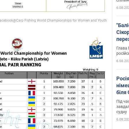
6.08.20
"Бал
Сіко
пере
Укра
Глава 
російс
6.08.20
Росі
німе
біля
Під ча
завдал
судну
6.08.20