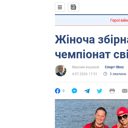
Герої вій
Жіноча збірн
чемпіонат св
Максим Іншаков
Спорт Oboz
4.07.2026 17:51
3 хвилини
0