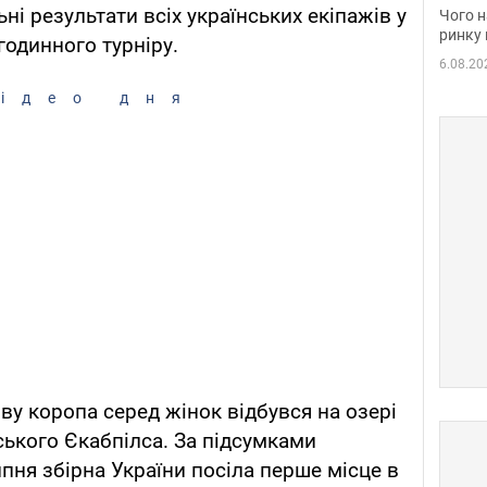
вакан
ні результати всіх українських екіпажів у
Чого н
ринку 
годинного турніру.
6.08.20
ідео дня
ву коропа серед жінок відбувся на озері
ського Єкабпілса. За підсумками
пня збірна України посіла перше місце в