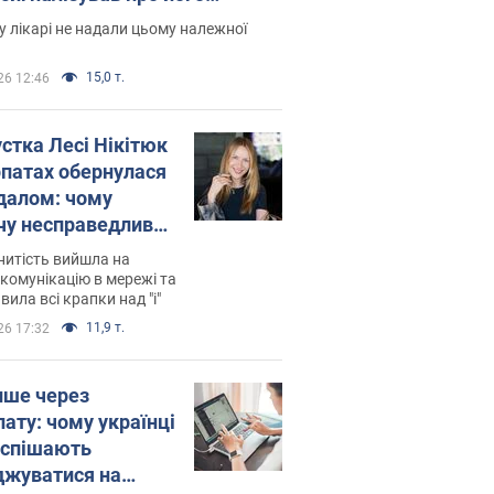
есивний" рак
 лікарі не надали цьому належної
15,0 т.
26 12:46
устка Лесі Нікітюк
рпатах обернулася
далом: чому
чу несправедливо
йтили
нитість вийшла на
комунікацію в мережі та
вила всі крапки над "і"
11,9 т.
26 17:32
ише через
лату: чому українці
оспішають
джуватися на