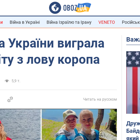
ни
Війна в Україні
Війна Ізраїлю та Ірану
VENETO
Російськ
Важ
а України виграла
іту з лову коропа
5,9 т.
Читать на русском
Друж
Байд
який