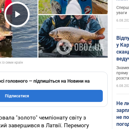
"агр
Спершу
уваги
6.08.20
Play Video
Відп
у Ка
скан
веду
захе
Знаме
пряму 
розста
сі головного — підпишіться на Новини на
6.08.20
Підписатися
Не л
зарп
не п
вала "золото" чемпіонату світу з
пого
кий завершився в Латвії. Перемогу