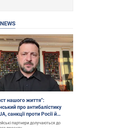
P NEWS
ист нашого життя":
нський про антибалістику
A, санкції проти Росії й
имку аграріїв. Відео
йські партнери долучаються до
ого проєкту