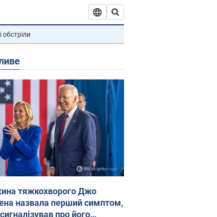
і обстріли
ливе
ина тяжкохворого Джо
ена назвала перший симптом,
 сигналізував про його