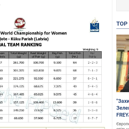
.
TO
"Зах
Зеле
FREYJ
підтр
Європе
спільн