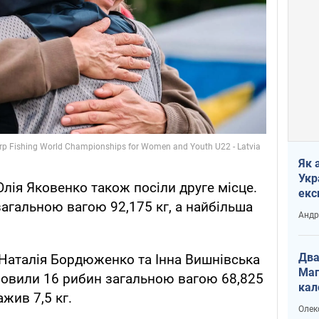
Як 
Укр
Юлія Яковенко також посіли друге місце.
екс
загальною вагою 92,175 кг, а найбільша
наф
Андр
Два
, Наталія Бордюженко та Інна Вишнівська
Маг
ловили 16 рибин загальною вагою 68,825
кал
жив 7,5 кг.
Олек