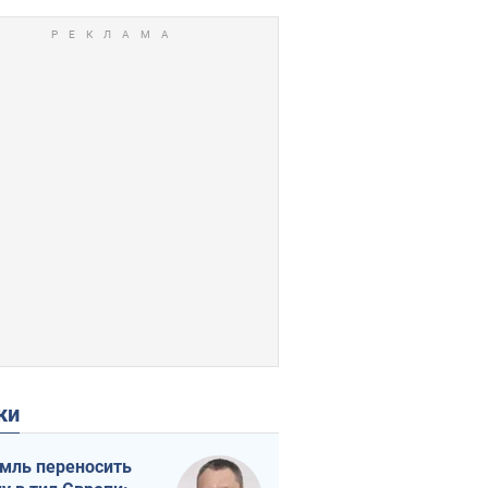
ки
мль переносить