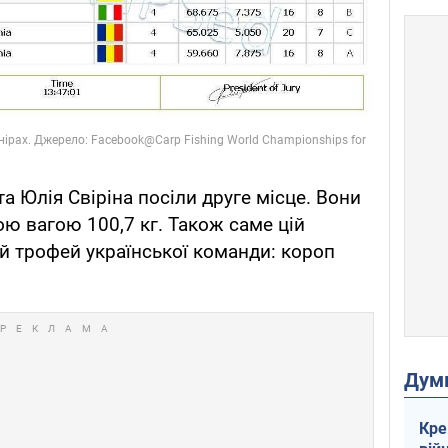
та Юлія Свіріна посіли друге місце. Вони
ю вагою 100,7 кг. Також саме цій
й трофей української команди: короп
Дум
Кре