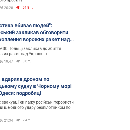
51,8 т.
26 20:20
істика вбиває людей":
рський закликав обговорити
хоплення ворожих ракет над
їною
МЗС Польщі закликав до збиття
ьких ракет над Україною
8,0 т.
26 19:47
я вдарила дроном по
цькому судну в Чорному морі
 Одеси: подробиці
с евакуації екіпажу російські терористи
и ще одного удару безпілотником по
2,4 т.
26 21:34