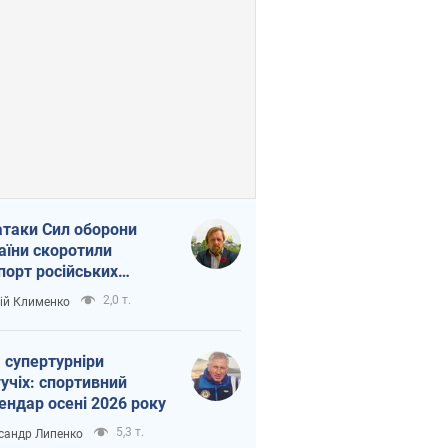
атаки Сил оборони
аїни скоротили
порт російських
топродуктів
2,0 т.
ій Клименко
 супертурніри
учіх: спортивний
ендар осені 2026 року
5,3 т.
сандр Липенко