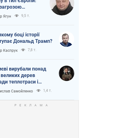
ну в тил Європи:
 загрозою
тична логістика
9,5 т.
ор Ягун
якому боці історії
тупає Дональд Трамп?
7,8 т.
ор Каспрук
иєві вирубали понад
 великих дерев
ади теплотраси і
переч Генплану
1,4 т.
ислав Самойленко