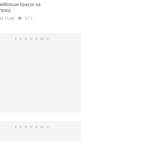
сії
айбільше бракує на
праці
3,1 т.
26 15:38