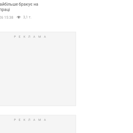
сії
айбільше бракує на
праці
3,1 т.
26 15:38