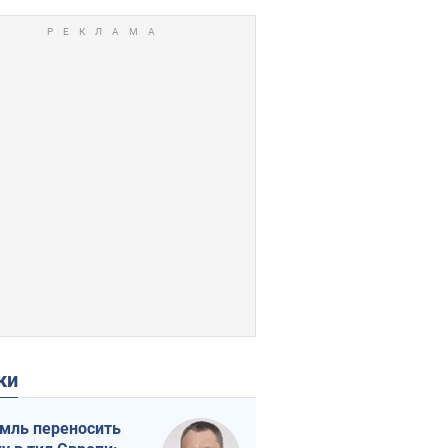
ки
мль переносить