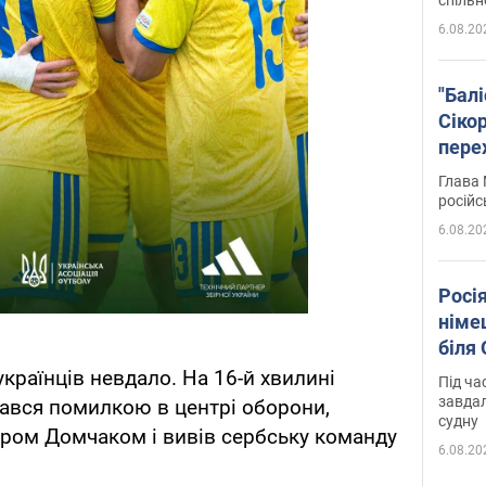
6.08.20
"Бал
Сіко
пере
Укра
Глава 
російс
6.08.20
Росі
німе
біля
країнців невдало. На 16-й хвилині
Під ча
завдал
вся помилкою в центрі оборони,
судну
аром Домчаком і вивів сербську команду
6.08.20