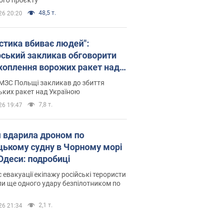
48,5 т.
26 20:20
істика вбиває людей":
рський закликав обговорити
хоплення ворожих ракет над
їною
МЗС Польщі закликав до збиття
ьких ракет над Україною
7,8 т.
26 19:47
я вдарила дроном по
цькому судну в Чорному морі
 Одеси: подробиці
с евакуації екіпажу російські терористи
и ще одного удару безпілотником по
2,1 т.
26 21:34