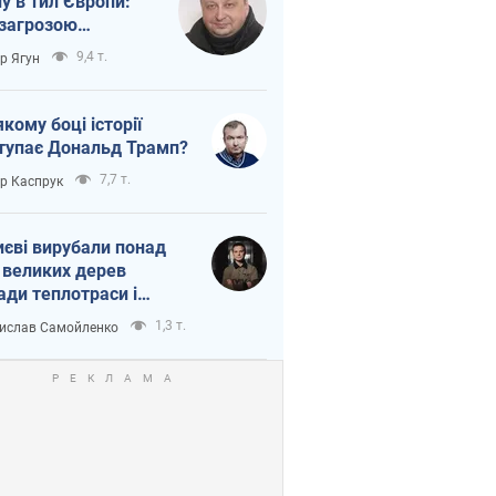
ну в тил Європи:
 загрозою
тична логістика
9,4 т.
ор Ягун
якому боці історії
тупає Дональд Трамп?
7,7 т.
ор Каспрук
иєві вирубали понад
 великих дерев
ади теплотраси і
переч Генплану
1,3 т.
ислав Самойленко