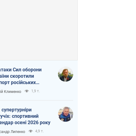
атаки Сил оборони
аїни скоротили
порт російських
топродуктів
1,9 т.
ій Клименко
 супертурніри
учіх: спортивний
ендар осені 2026 року
4,9 т.
сандр Липенко