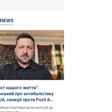
P NEWS
ист нашого життя":
нський про антибалістику
A, санкції проти Росії й
имку аграріїв. Відео
йські партнери долучаються до
ого проєкту