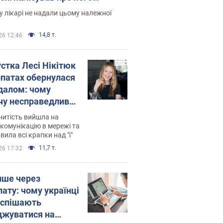
есивний" рак
 лікарі не надали цьому належної
14,8 т.
26 12:46
устка Лесі Нікітюк
рпатах обернулася
далом: чому
чу несправедливо
йтили
нитість вийшла на
комунікацію в мережі та
вила всі крапки над "і"
11,7 т.
26 17:32
ише через
лату: чому українці
оспішають
джуватися на