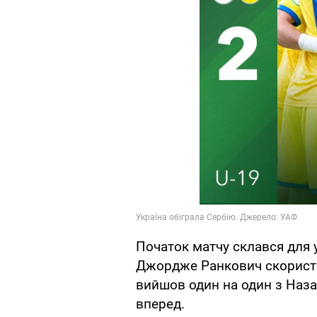
Початок матчу склався для у
Джордже Ранкович скориста
вийшов один на один з Наз
вперед.