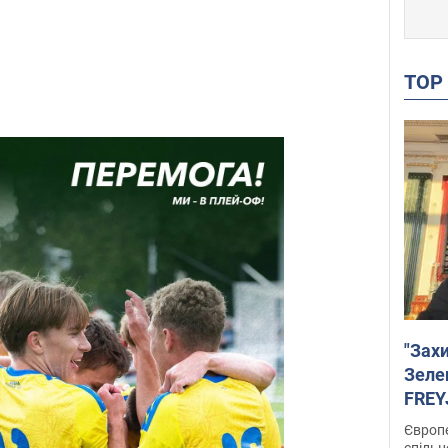
TO
"Зах
Зеле
FREYJ
підтр
Європе
спільн