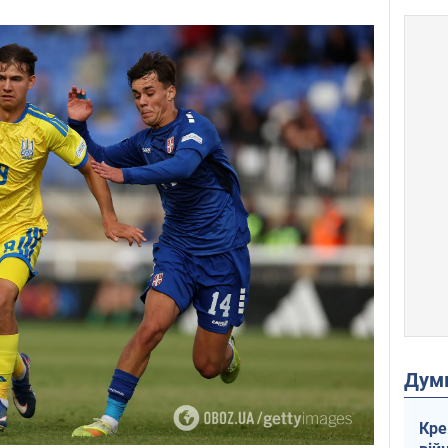
Дум
Кре