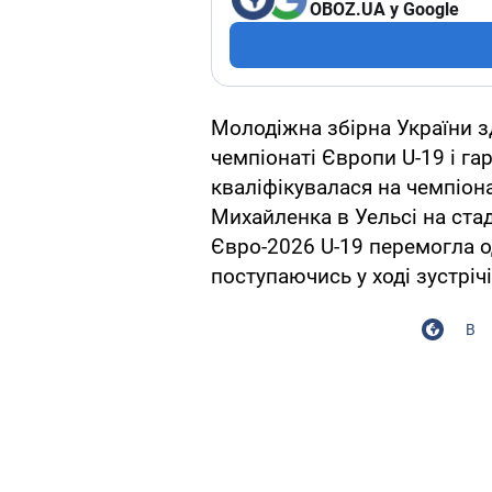
OBOZ.UA у Google
Молодіжна збірна України з
чемпіонаті Європи U-19 і га
кваліфікувалася на чемпіон
Михайленка в Уельсі на стаді
Євро-2026 U-19 перемогла од
поступаючись у ході зустрічі
В