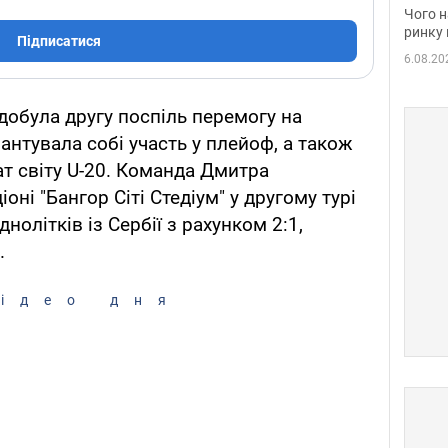
вакан
Чого н
ринку 
Підписатися
6.08.20
добула другу поспіль перемогу на
рантувала собі участь у плейоф, а також
ат світу U-20. Команда Дмитра
оні "Бангор Сіті Стедіум" у другому турі
нолітків із Сербії з рахунком 2:1,
.
ідео дня