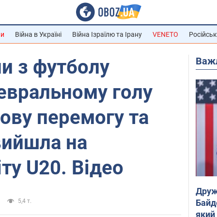
ни
Війна в Україні
Війна Ізраїлю та Ірану
VENETO
Російськ
Важ
ни з футболу
евральному голу
ову перемогу та
вийшла на
ту U20. Відео
Друж
Байд
5,4 т.
який