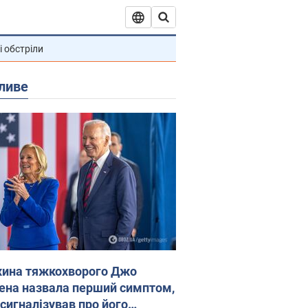
і обстріли
ливе
ина тяжкохворого Джо
ена назвала перший симптом,
 сигналізував про його