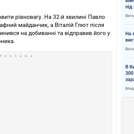
вій
під
кри
овити рівновагу. На 32-й хвилині Павло
Вікт
афний майданчик, а Віталій Глют після
инився на добиванні та відправив його у
На 
вис
рника.
Вікт
В К
300
зар
всу
Влад