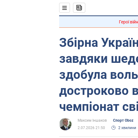
Герої вій
Збірна Украї
завдяки шед
здобула воль
достроково 
чемпіонат сві
Максим Іншаков
Спорт Oboz
2.07.2026 21:50
2 хвилини