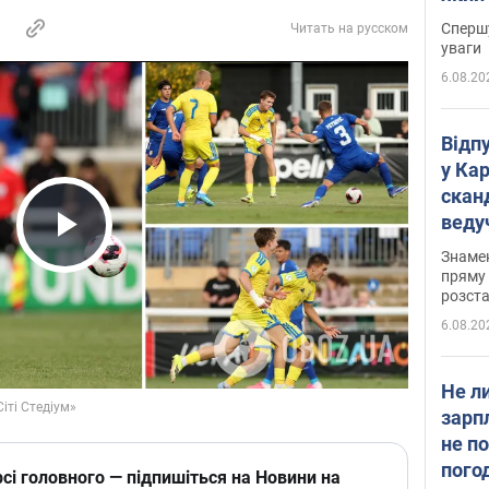
"агр
Спершу
Читать на русском
уваги
6.08.20
Відп
у Ка
скан
веду
захе
Play Video
Знаме
пряму 
розста
6.08.20
Не л
зарп
не п
пого
сі головного — підпишіться на Новини на