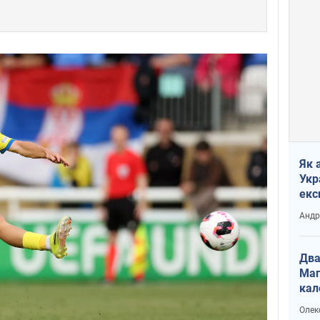
Як 
Укр
екс
наф
Андр
Два
Маг
кал
Олек