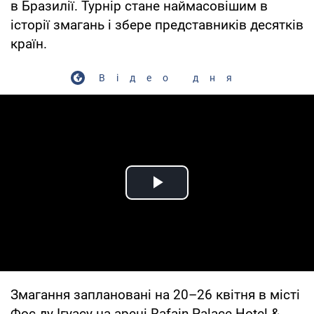
в Бразилії. Турнір стане наймасовішим в
історії змагань і збере представників десятків
країн.
Відео дня
Play Video
Змагання заплановані на 20–26 квітня в місті
Фос-ду-Ігуасу на арені Rafain Palace Hotel &