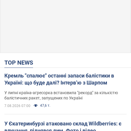
TOP NEWS
Кремль "спалює" останні запаси балістики в
Україні: що буде далі? Інтерв’ю з Шарпом
У липні країна-агресорка встановила "рекорд" за кількістю
балістичних ракет, запущених по Україні
47,6 т.
7.08.2026 07:00
У Єкатеринбурзі атаковано склад Wildberries: є
влучання, піднявся дим. Фото і відео