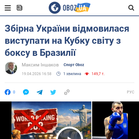
Збірна України відмовилася
виступати на Кубку світу з
боксу в Бразилії
Максим Іншаков
Спорт Oboz
19.04.2026 16:58
1 хвилина
149,7 т.
0
РУС