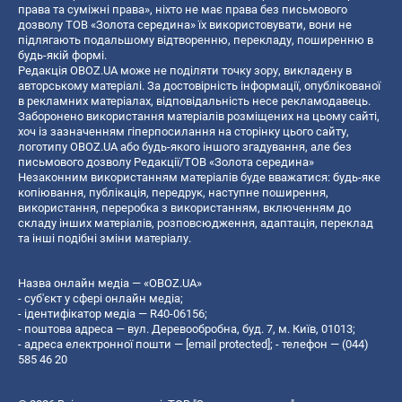
права та суміжні права», ніхто не має права без письмового
дозволу ТОВ «Золота середина» їх використовувати, вони не
підлягають подальшому відтворенню, перекладу, поширенню в
будь-якій формі.
Редакція OBOZ.UA може не поділяти точку зору, викладену в
авторському матеріалі. За достовірність інформації, опублікованої
в рекламних матеріалах, відповідальність несе рекламодавець.
Заборонено використання матеріалів розміщених на цьому сайті,
хоч із зазначенням гіперпосилання на сторінку цього сайту,
логотипу OBOZ.UA або будь-якого іншого згадування, але без
письмового дозволу Редакції/ТОВ «Золота середина»
Незаконним використанням матеріалів буде вважатися: будь-яке
копiювання, публiкацiя, передрук, наступне поширення,
використання, переробка з використанням, включенням до
складу інших матеріалів, розповсюдження, адаптація, переклад
та інші подібні зміни матеріалу.
Назва онлайн медіа — «OBOZ.UA»
- суб'єкт у сфері онлайн медіа;
- ідентифікатор медіа — R40-06156;
- поштова адреса — вул. Деревообробна, буд. 7, м. Київ, 01013;
- адреса електронної пошти —
[email protected]
; - телефон — (044)
585 46 20