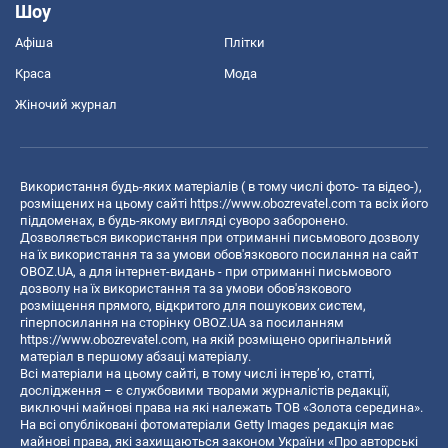
Шоу
Афіша
Плітки
Краса
Мода
Жіночий журнал
Використання будь-яких матеріалів ( в тому числі фото- та відео-),
розміщених на цьому сайті
https://www.obozrevatel.com
та всіх його
піддоменах, в будь-якому вигляді суворо заборонено.
Дозволяється використання при отриманні письмового дозволу
на їх використання та за умови обов'язкового посилання на сайт
OBOZ.UA, а для інтернет-видань - при отриманні письмового
дозволу на їх використання та за умови обов'язкового
розміщення прямого, відкритого для пошукових систем,
гіперпосилання на сторінку OBOZ.UA за посиланням
https://www.obozrevatel.com
, на якій розміщено оригінальний
матеріал в першому абзаці матеріалу.
Всі матеріали на цьому сайті, в тому числі інтерв’ю, статті,
дослідження – є службовими творами журналістів редакції,
виключні майнові права на які належать ТОВ «Золота середина».
На всі опубліковані фотоматеріали Getty Images редакція має
майнові права, які захищаються законом України «Про авторські