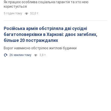
Як працює особлива соціальна гарантія та хто нею
користується
5 годин тому
52,0 т.
Російська армія обстріляла дві сусідні
багатоповерхівки в Харкові: двоє загиблих,
більше 20 постраждалих
Ворог навмисно обстрілює житлові будинки
26 хвилин тому
3,8 т.