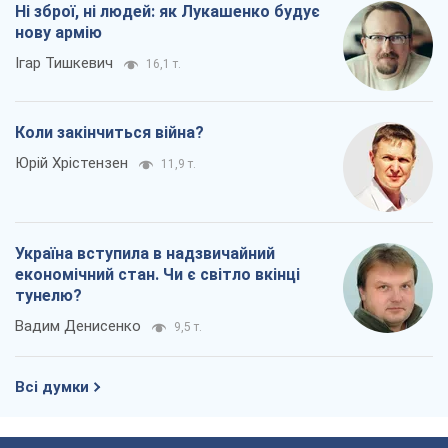
Ні зброї, ні людей: як Лукашенко будує
нову армію
Ігар Тишкевич
16,1 т.
Коли закінчиться війна?
Юрій Хрістензен
11,9 т.
Україна вступила в надзвичайний
економічний стан. Чи є світло вкінці
тунелю?
Вадим Денисенко
9,5 т.
Всі думки