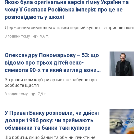
Якою була оригінальна версія гімну України та
чому її боялася Російська імперія: про це не
розповідають у школі
Державним символом є тільки перший куплет та приспів пісні
3 години тому
9,6 т.
Олександру Пономарьову – 53: що
відомо про трьох дітей секс-
символа 90-х та який вигляд вони
мають
За розвитком кар'єри артист не забував про
особисте щастя
8 годин тому
7,9 т.
У ПриватБанку розповіли, чи дійсні
долари 1996 року: чи приймають
обмінники та банки такі купюри
Що робити, якщо банки та обмінні пункти не