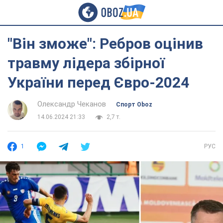
"Він зможе": Ребров оцінив
травму лідера збірної
України перед Євро-2024
Олександр Чеканов
Спорт Oboz
14.06.2024 21:33
2,7 т.
1
РУС