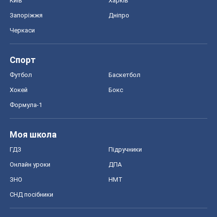
Київ
Харків
Запоріжжя
Дніпро
Черкаси
Спорт
Футбол
Баскетбол
Хокей
Бокс
Формула-1
Моя школа
ГДЗ
Підручники
Онлайн уроки
ДПА
ЗНО
НМТ
СНД посібники