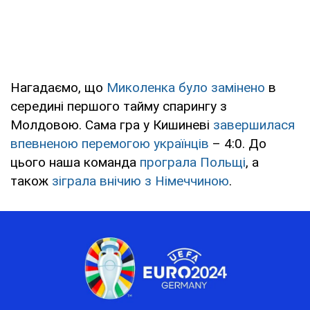
Нагадаємо, що
Миколенка було замінено
в
середині першого тайму спарингу з
Молдовою. Сама гра у Кишиневі
завершилася
впевненою перемогою українців
– 4:0. До
цього наша команда
програла Польщі
, а
також
зіграла внічию з Німеччиною
.