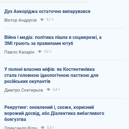
Дух Анкоріджа остаточно випарувався
Віктор Андрусів
5,7 т.
Війна і медіа: політика пішла в соцмережі, а
ЗМІ грають за правилами ютуб
Павло Казарін
3,0 т.
У полоні власних міфів: як Костянтинівка
стала головною ідеологічною пасткою для
російських окупантів
Дмитро Снєгирьов
6,4 т.
Рекрутинг: оновлений і, схоже, корисний
ворожий досвід, або Діалектика вибагливого
боягузтва
Олександр Кірш
5,3 т.