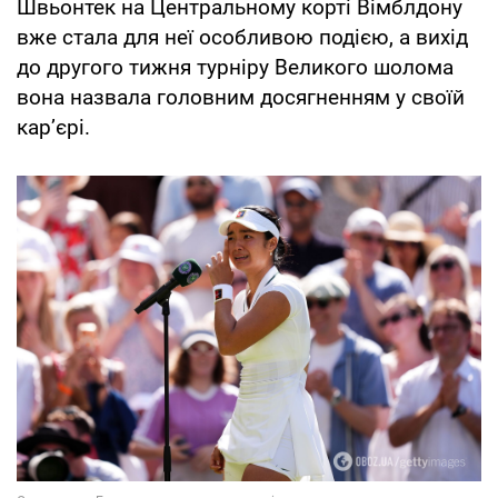
Швьонтек на Центральному корті Вімблдону
вже стала для неї особливою подією, а вихід
до другого тижня турніру Великого шолома
вона назвала головним досягненням у своїй
кар’єрі.