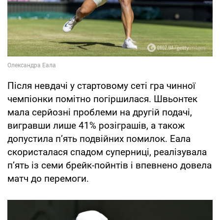
Після невдачі у стартовому сеті гра чинної
чемпіонки помітно погіршилася. Швьонтек
мала серйозні проблеми на другій подачі,
вигравши лише 41% розіграшів, а також
допустила п’ять подвійних помилок. Еала
скористалася спадом суперниці, реалізувала
п’ять із семи брейк-пойнтів і впевнено довела
матч до перемоги.