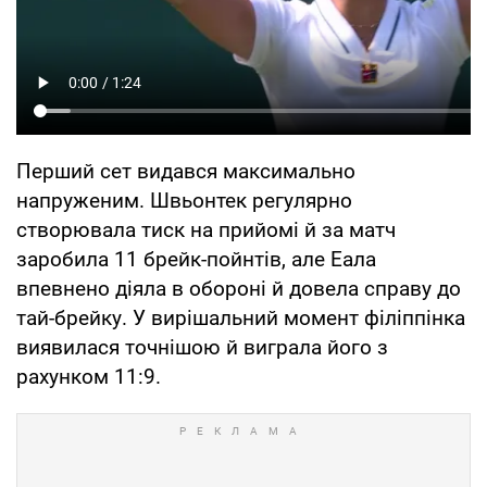
Перший сет видався максимально
напруженим. Швьонтек регулярно
створювала тиск на прийомі й за матч
заробила 11 брейк-пойнтів, але Еала
впевнено діяла в обороні й довела справу до
тай-брейку. У вирішальний момент філіппінка
виявилася точнішою й виграла його з
рахунком 11:9.