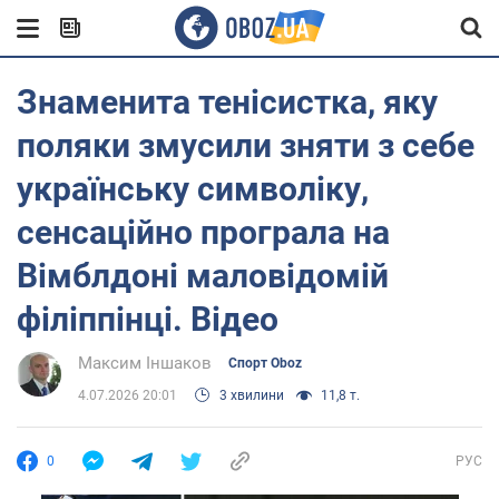
Знаменита тенісистка, яку
поляки змусили зняти з себе
українську символіку,
сенсаційно програла на
Вімблдоні маловідомій
філіппінці. Відео
Максим Іншаков
Спорт Oboz
4.07.2026 20:01
3 хвилини
11,8 т.
0
РУС