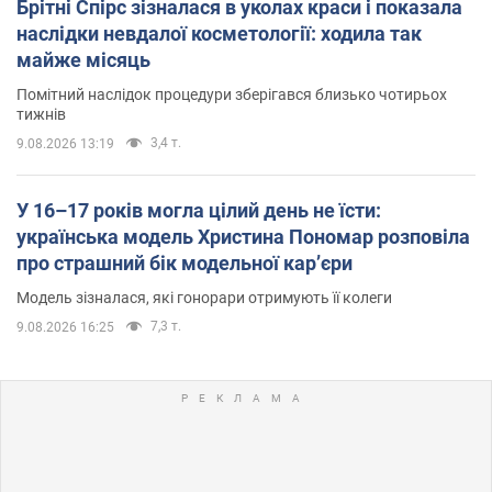
Брітні Спірс зізналася в уколах краси і показала
наслідки невдалої косметології: ходила так
майже місяць
Помітний наслідок процедури зберігався близько чотирьох
тижнів
3,4 т.
9.08.2026 13:19
У 16–17 років могла цілий день не їсти:
українська модель Христина Пономар розповіла
про страшний бік модельної кар’єри
Модель зізналася, які гонорари отримують її колеги
7,3 т.
9.08.2026 16:25