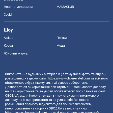
Новини медицини
MAMACLUB
Covid
Шоу
Афіша
Плітки
Краса
Мода
Жіночий журнал
Використання будь-яких матеріалів ( в тому числі фото- та відео-),
розміщених на цьому сайті
https://www.obozrevatel.com
та всіх його
піддоменах, в будь-якому вигляді суворо заборонено.
Дозволяється використання при отриманні письмового дозволу
на їх використання та за умови обов'язкового посилання на сайт
OBOZ.UA, а для інтернет-видань - при отриманні письмового
дозволу на їх використання та за умови обов'язкового
розміщення прямого, відкритого для пошукових систем,
гіперпосилання на сторінку OBOZ.UA за посиланням
https://www.obozrevatel.com
, на якій розміщено оригінальний