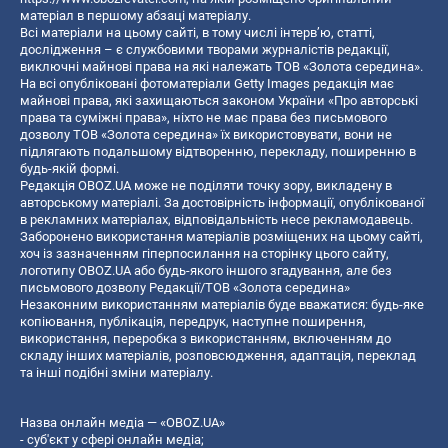
матеріал в першому абзаці матеріалу.
Всі матеріали на цьому сайті, в тому числі інтерв’ю, статті,
дослідження – є службовими творами журналістів редакції,
виключні майнові права на які належать ТОВ «Золота середина».
На всі опубліковані фотоматеріали Getty Images редакція має
майнові права, які захищаються законом України «Про авторські
права та суміжні права», ніхто не має права без письмового
дозволу ТОВ «Золота середина» їх використовувати, вони не
підлягають подальшому відтворенню, перекладу, поширенню в
будь-якій формі.
Редакція OBOZ.UA може не поділяти точку зору, викладену в
авторському матеріалі. За достовірність інформації, опублікованої
в рекламних матеріалах, відповідальність несе рекламодавець.
Заборонено використання матеріалів розміщених на цьому сайті,
хоч із зазначенням гіперпосилання на сторінку цього сайту,
логотипу OBOZ.UA або будь-якого іншого згадування, але без
письмового дозволу Редакції/ТОВ «Золота середина»
Незаконним використанням матеріалів буде вважатися: будь-яке
копiювання, публiкацiя, передрук, наступне поширення,
використання, переробка з використанням, включенням до
складу інших матеріалів, розповсюдження, адаптація, переклад
та інші подібні зміни матеріалу.
Назва онлайн медіа — «OBOZ.UA»
- суб'єкт у сфері онлайн медіа;