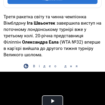
Третя ракетка світу та чинна чемпіонка
Вімблдону
Іга Швьонтек
завершила виступ на
поточному лондонському турнірі вже у
третьому колі. 20-річна представниця
Філіппін
Олександра Еала
(WTA №32) вперше
в кар’єрі вийшла до другого тижня турніру
Великого шолома.
Відео дня