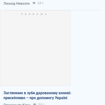
Леонід Невзлін
2,8 т.
Заглянемо в зуби дарованому коневі:
прискіпливо – про допомогу Україні
5,0 т.