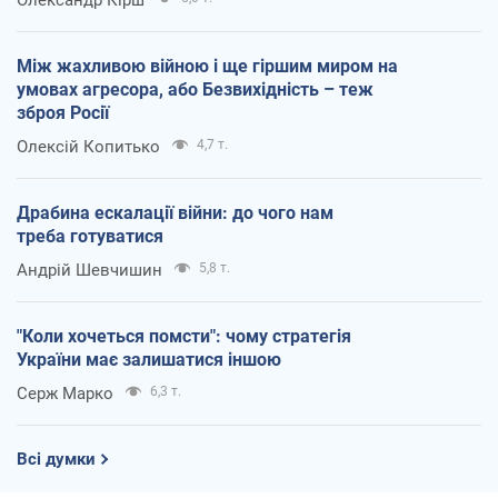
Олександр Кірш
Між жахливою війною і ще гіршим миром на
умовах агресора, або Безвихідність – теж
зброя Росії
Олексій Копитько
4,7 т.
Драбина ескалації війни: до чого нам
треба готуватися
Андрій Шевчишин
5,8 т.
"Коли хочеться помсти": чому стратегія
України має залишатися іншою
Серж Марко
6,3 т.
Всі думки