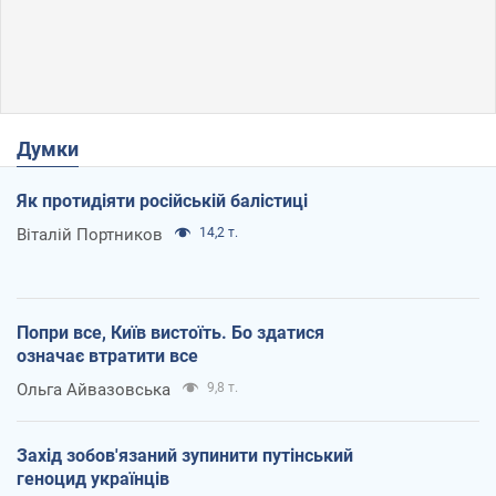
Думки
Як протидіяти російській балістиці
Віталій Портников
14,2 т.
Попри все, Київ вистоїть. Бо здатися
означає втратити все
Ольга Айвазовська
9,8 т.
Захід зобов'язаний зупинити путінський
геноцид українців