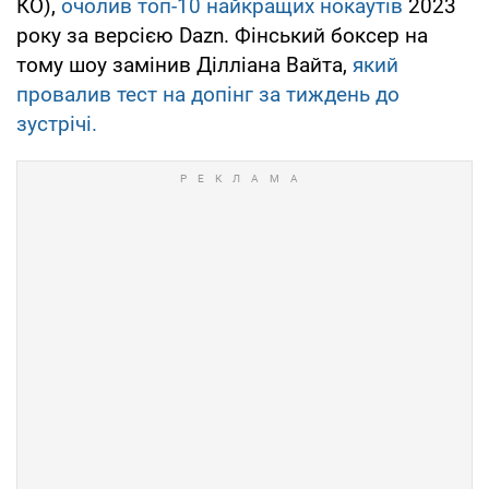
КО),
очолив топ-10 найкращих нокаутів
2023
року за версією Dazn. Фінський боксер на
тому шоу замінив Ділліана Вайта,
який
провалив тест на допінг за тиждень до
зустрічі.