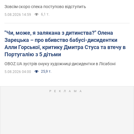
Зовсім скоро спека поступово відступить
6,1 т.
5.08.2026 14:59
"Чи, може, я залякана з дитинства?" Олена
Зарецька – про вбивство бабусі-дисидентки
Алли Горської, критику Дмитра Стуса та втечу в
Португалію з 5 дітьми
OBOZ.UA зустрів онуку художниці-дисидентки в Лісабоні
25,9 т.
5.08.2026 04:00