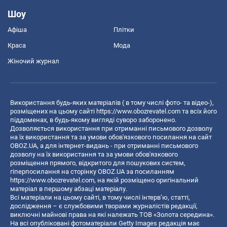
Шоу
Афіша
Плітки
Краса
Мода
Жіночий журнал
Використання будь-яких матеріалів ( в тому числі фото- та відео-),
розміщених на цьому сайті
https://www.obozrevatel.com
та всіх його
піддоменах, в будь-якому вигляді суворо заборонено.
Дозволяється використання при отриманні письмового дозволу
на їх використання та за умови обов'язкового посилання на сайт
OBOZ.UA, а для інтернет-видань - при отриманні письмового
дозволу на їх використання та за умови обов'язкового
розміщення прямого, відкритого для пошукових систем,
гіперпосилання на сторінку OBOZ.UA за посиланням
https://www.obozrevatel.com
, на якій розміщено оригінальний
матеріал в першому абзаці матеріалу.
Всі матеріали на цьому сайті, в тому числі інтерв’ю, статті,
дослідження – є службовими творами журналістів редакції,
виключні майнові права на які належать ТОВ «Золота середина».
На всі опубліковані фотоматеріали Getty Images редакція має