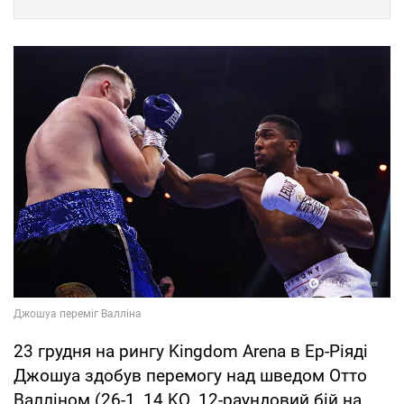
23 грудня на рингу Kingdom Arena в Ер-Ріяді
Джошуа здобув перемогу над шведом Отто
Валліном (26-1, 14 KO. 12-раундовий бій на