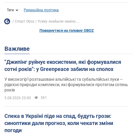
Теги
Редакційна політика
Спорт Oboz
Усику знайшли заміну....
Повернутися на головну OBOZ
Важливе
"Джипінг руйнує екосистеми, які формувалися
сотні років": у Greenpeace забили на сполох
У високогір'ї розташовані альпійські та субальпійські луки –
рідкісні природні комплекси, які формувалися протягом сотень
років
561
5.08.2026 23:00
Спека в Україні піде на спад, будуть грози:
синоптики дали прогноз, коли чекати зміни
погоди