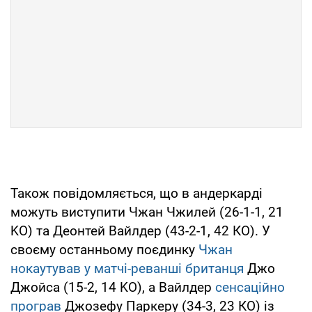
Також повідомляється, що в андеркарді
можуть виступити Чжан Чжилей (26-1-1, 21
KO) та Деонтей Вайлдер (43-2-1, 42 КО). У
своєму останньому поєдинку
Чжан
нокаутував у матчі-реванші британця
Джо
Джойса (15-2, 14 KO), а Вайлдер
сенсаційно
програв
Джозефу Паркеру (34-3, 23 КО) із