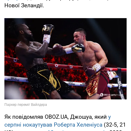
Нової Зеландії.
Як повідомляв OBOZ.UA, Джошуа, який
у
серпні нокаутував Роберта Хеленіуса
(32-5, 21