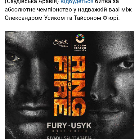
(Саудівська Аравія)
відбудеться
битва за
абсолютне чемпіонство у надважкій вазі між
Олександром Усиком та Тайсоном Ф'юрі.