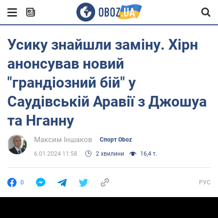
Усику знайшли заміну. Хірн
анонсував новий
"грандіозний бій" у
Саудівській Аравії з Джошуа
та Нганну
Максим Іншаков
Спорт Oboz
6.01.2024 11:58
2 хвилини
16,4 т.
0
РУС