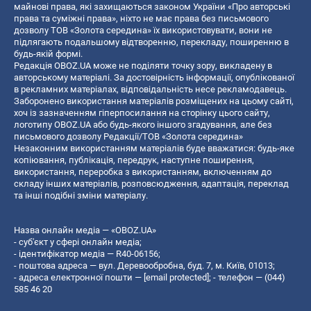
майнові права, які захищаються законом України «Про авторські
права та суміжні права», ніхто не має права без письмового
дозволу ТОВ «Золота середина» їх використовувати, вони не
підлягають подальшому відтворенню, перекладу, поширенню в
будь-якій формі.
Редакція OBOZ.UA може не поділяти точку зору, викладену в
авторському матеріалі. За достовірність інформації, опублікованої
в рекламних матеріалах, відповідальність несе рекламодавець.
Заборонено використання матеріалів розміщених на цьому сайті,
хоч із зазначенням гіперпосилання на сторінку цього сайту,
логотипу OBOZ.UA або будь-якого іншого згадування, але без
письмового дозволу Редакції/ТОВ «Золота середина»
Незаконним використанням матеріалів буде вважатися: будь-яке
копiювання, публiкацiя, передрук, наступне поширення,
використання, переробка з використанням, включенням до
складу інших матеріалів, розповсюдження, адаптація, переклад
та інші подібні зміни матеріалу.
Назва онлайн медіа — «OBOZ.UA»
- суб'єкт у сфері онлайн медіа;
- ідентифікатор медіа — R40-06156;
- поштова адреса — вул. Деревообробна, буд. 7, м. Київ, 01013;
- адреса електронної пошти —
[email protected]
; - телефон — (044)
585 46 20