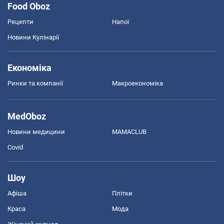
Food Oboz
Рецепти
Напої
Новини Кулінарії
Економіка
Ринки та компанії
Макроекономіка
MedOboz
Новини медицини
MAMACLUB
Covid
Шоу
Афіша
Плітки
Краса
Мода