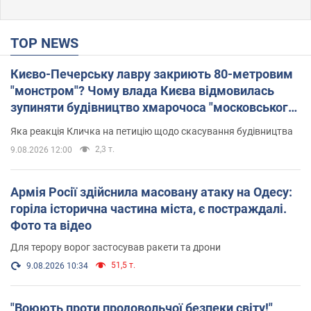
TOP NEWS
Києво-Печерську лавру закриють 80-метровим
"монстром"? Чому влада Києва відмовилась
зупиняти будівництво хмарочоса "московського
вірянина"
Яка реакція Кличка на петицію щодо скасування будівництва
2,3 т.
9.08.2026 12:00
Армія Росії здійснила масовану атаку на Одесу:
горіла історична частина міста, є постраждалі.
Фото та відео
Для терору ворог застосував ракети та дрони
51,5 т.
9.08.2026 10:34
"Воюють проти продовольчої безпеки світу!"