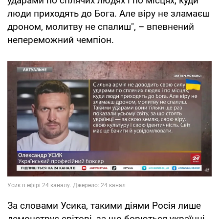
ударами по сплячих людях і по місцях, куди
люди приходять до Бога. Але віру не зламаєш
дроном, молитву не спалиш", – впевнений
непереможний чемпіон.
За словами Усика, такими діями Росія лише
демонструє світові, за що борються українці.