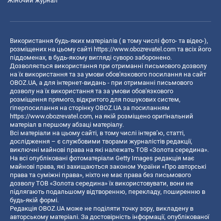
Жіночий журнал
Використання будь-яких матеріалів ( в тому числі фото- та відео-),
розміщених на цьому сайті
https://www.obozrevatel.com
та всіх його
піддоменах, в будь-якому вигляді суворо заборонено.
Дозволяється використання при отриманні письмового дозволу
на їх використання та за умови обов'язкового посилання на сайт
OBOZ.UA, а для інтернет-видань - при отриманні письмового
дозволу на їх використання та за умови обов'язкового
розміщення прямого, відкритого для пошукових систем,
гіперпосилання на сторінку OBOZ.UA за посиланням
https://www.obozrevatel.com
, на якій розміщено оригінальний
матеріал в першому абзаці матеріалу.
Всі матеріали на цьому сайті, в тому числі інтерв’ю, статті,
дослідження – є службовими творами журналістів редакції,
виключні майнові права на які належать ТОВ «Золота середина».
На всі опубліковані фотоматеріали Getty Images редакція має
майнові права, які захищаються законом України «Про авторські
права та суміжні права», ніхто не має права без письмового
дозволу ТОВ «Золота середина» їх використовувати, вони не
підлягають подальшому відтворенню, перекладу, поширенню в
будь-якій формі.
Редакція OBOZ.UA може не поділяти точку зору, викладену в
авторському матеріалі. За достовірність інформації, опублікованої