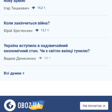
нову армію
Ігар Тишкевич
16,2 т.
Коли закінчиться війна?
Юрій Хрістензен
12,1 т.
Україна вступила в надзвичайний
економічний стан. Чи є світло вкінці тунелю?
Вадим Денисенко
9,6 т.
Всі думки
На початок