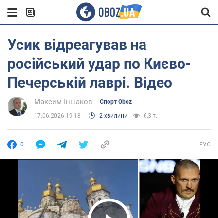
Усик відреагував на
російський удар по Києво-
Печерській лаврі. Відео
Максим Іншаков
Спорт Oboz
17.06.2026 19:18
2 хвилини
6,3 т.
0
РУС