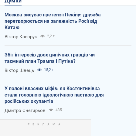
Думки
Москва висуває претензії Пекіну: дружба
перетворюється на залежність Росії від
Китаю
Віктор Каспрук
2,2 т.
Збіг інтересів двох цинічних гравців чи
таємний план Трампа і Путіна?
Віктор Швець
15,2 т.
У полоні власних міфів: як Костянтинівка
стала головною ідеологічною пасткою для
російських окупантів
Дмитро Снєгирьов
435