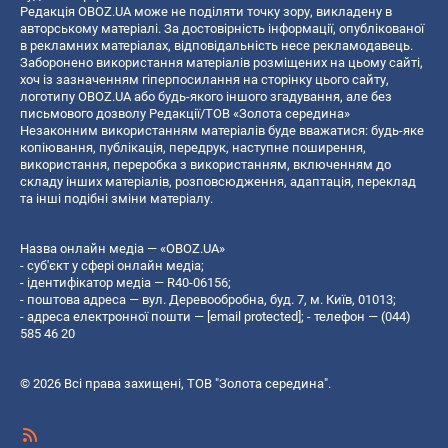
Редакція OBOZ.UA може не поділяти точку зору, викладену в
авторському матеріалі. За достовірність інформації, опублікованої
в рекламних матеріалах, відповідальність несе рекламодавець.
Заборонено використання матеріалів розміщених на цьому сайті,
хоч із зазначенням гіперпосилання на сторінку цього сайту,
логотипу OBOZ.UA або будь-якого іншого згадування, але без
письмового дозволу Редакції/ТОВ «Золота середина»
Незаконним використанням матеріалів буде вважатися: будь-яке
копiювання, публiкацiя, передрук, наступне поширення,
використання, переробка з використанням, включенням до
складу інших матеріалів, розповсюдження, адаптація, переклад
та інші подібні зміни матеріалу.
Назва онлайн медіа — «OBOZ.UA»
- суб'єкт у сфері онлайн медіа;
- ідентифікатор медіа — R40-06156;
- поштова адреса — вул. Деревообробна, буд. 7, м. Київ, 01013;
- адреса електронної пошти —
[email protected]
; - телефон — (044)
585 46 20
© 2026 Всі права захищені, ТОВ "Золота середина".