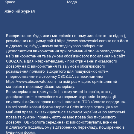
Краса
Мода
Жіночий журнал
Використання будь-яких матеріалів ( в тому числі фото- та відео-),
розміщених на цьому сайті
https://www.obozrevatel.com
та всіх його
піддоменах, в будь-якому вигляді суворо заборонено.
Дозволяється використання при отриманні письмового дозволу
на їх використання та за умови обов'язкового посилання на сайт
OBOZ.UA, а для інтернет-видань - при отриманні письмового
дозволу на їх використання та за умови обов'язкового
розміщення прямого, відкритого для пошукових систем,
гіперпосилання на сторінку OBOZ.UA за посиланням
https://www.obozrevatel.com
, на якій розміщено оригінальний
матеріал в першому абзаці матеріалу.
Всі матеріали на цьому сайті, в тому числі інтерв’ю, статті,
дослідження – є службовими творами журналістів редакції,
виключні майнові права на які належать ТОВ «Золота середина».
На всі опубліковані фотоматеріали Getty Images редакція має
майнові права, які захищаються законом України «Про авторські
права та суміжні права», ніхто не має права без письмового
дозволу ТОВ «Золота середина» їх використовувати, вони не
підлягають подальшому відтворенню, перекладу, поширенню в
будь-якій формі.