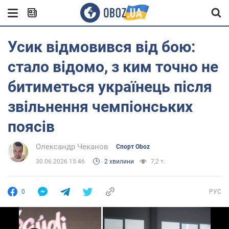
Усик відмовився від бою:
стало відомо, з ким точно не
битиметься українець після
звільнення чемпіонських
поясів
Олександр Чеканов
Спорт Oboz
30.06.2026 15:46
2 хвилини
7,2 т.
0
РУС