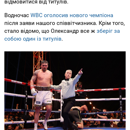
відмовитися від титулів.
Водночас
WBC оголосив нового чемпіона
після заяви нашого співвітчизника. Крім того,
стало відомо, що Олександр все ж
зберіг за
собою один із титулів
.