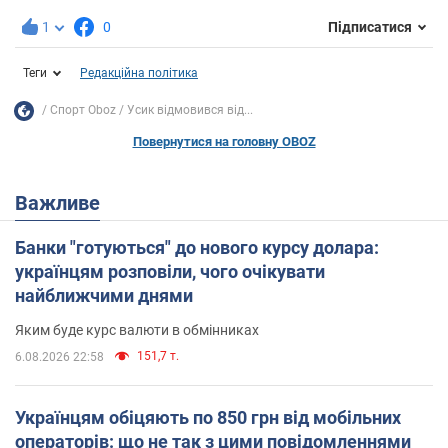
1
0
Підписатися
Теги
Редакційна політика
Спорт Oboz
Усик відмовився від...
Повернутися на головну OBOZ
Важливе
Банки "готуються" до нового курсу долара:
українцям розповіли, чого очікувати
найближчими днями
Яким буде курс валюти в обмінниках
151,7 т.
6.08.2026 22:58
Українцям обіцяють по 850 грн від мобільних
операторів: що не так з цими повідомленнями