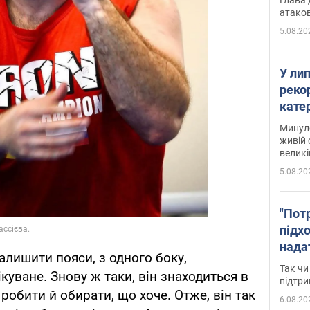
атаков
5.08.20
У ли
рекор
кате
опри
Минуло
живій 
великі
5.08.20
"Пот
підх
нада
алишити пояси, з одного боку,
дост
Так чи
ікуване. Знову ж таки, він знаходиться в
прим
підтр
обити й обирати, що хоче. Отже, він так
6.08.20