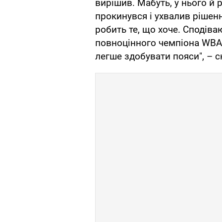
вирішив. Мабуть, у нього й р
прокинувся і ухвалив рішенн
робить те, що хоче. Сподіва
повноцінного чемпіона WBA.
легше здобувати пояси", – с