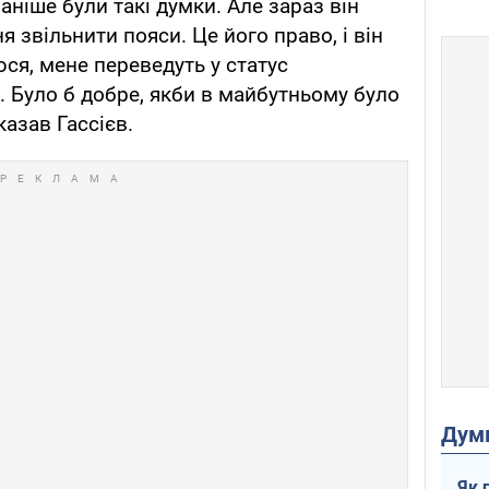
аніше були такі думки. Але зараз він
я звільнити пояси. Це його право, і він
юся, мене переведуть у статус
 Було б добре, якби в майбутньому було
казав Гассієв.
Дум
Як 