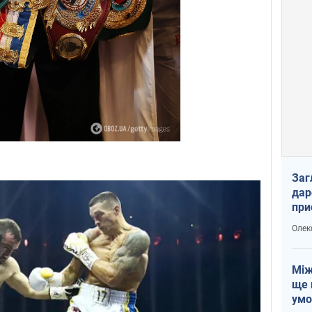
Заг
дар
при
доп
Олек
Між
ще 
умо