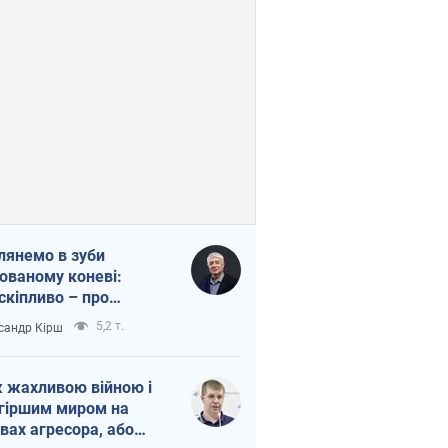
лянемо в зуби
ованому коневі:
скіпливо – про
омогу Україні
5,2 т.
сандр Кірш
 жахливою війною і
гіршим миром на
вах агресора, або