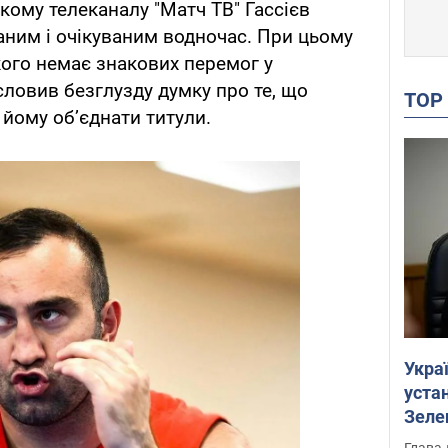
кому телеканалу "Матч ТВ" Гассієв
аним і очікуваним водночас. При цьому
якого немає знакових перемог у
словив безглузду думку про те, що
TO
йому об’єднати титули.
Укра
устан
Зеле
Глава 