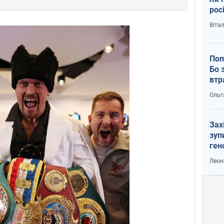
рос
Віта
Поп
Бо 
втр
Ольг
Зах
зуп
ген
Леон