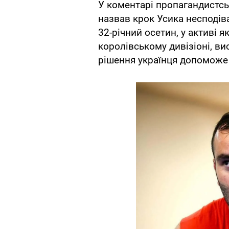
У коментарі пропагандистсь
назвав крок Усика несподів
32-річний осетин, у активі 
королівському дивізіоні, ви
рішення українця допоможе 