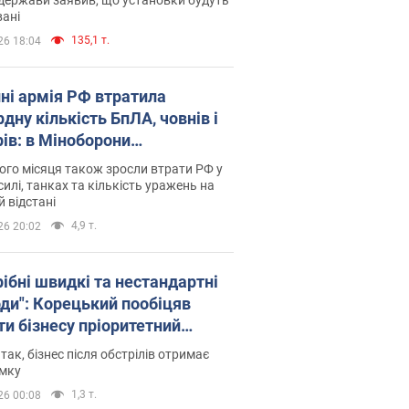
ані
135,1 т.
26 18:04
пні армія РФ втратила
дну кількість БпЛА, човнів і
рів: в Міноборони
люднили статистику
го місяця також зросли втрати РФ у
силі, танках та кількість уражень на
й відстані
4,9 т.
26 20:02
рібні швидкі та нестандартні
оди": Корецький пообіцяв
ти бізнесу пріоритетний
уп до наявних складських
 так, бізнес після обстрілів отримає
іщень
имку
1,3 т.
26 00:08