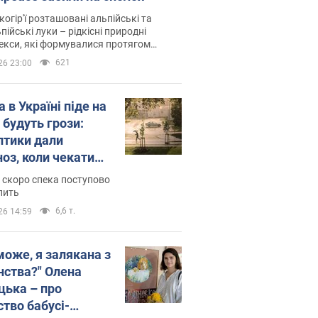
когір'ї розташовані альпійські та
пійські луки – рідкісні природні
си, які формувалися протягом
 років
621
26 23:00
 в Україні піде на
 будуть грози:
птики дали
ноз, коли чекати
и погоди
 скоро спека поступово
пить
6,6 т.
26 14:59
може, я залякана з
нства?" Олена
цька – про
ство бабусі-