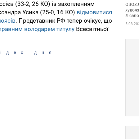
диси
сієв (33-2, 26 КО) із захопленням
OBOZ.U
Горсь
художн
ксандра Усика (25-0, 16 КО)
відмовитися
Лісабо
Дмит
поясів
. Представник РФ тепер очікує, що
в По
5.08.20
правним володарем титулу
Всесвітньої
.
ідео дня