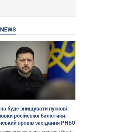
P NEWS
їна буде знищувати пускові
овки російської балістики:
нський провів засідання РНБО
держави заявив, що установки будуть