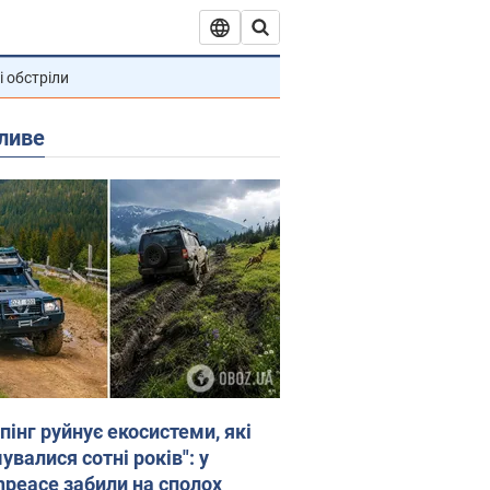
і обстріли
ливе
пінг руйнує екосистеми, які
валися сотні років": у
npeace забили на сполох