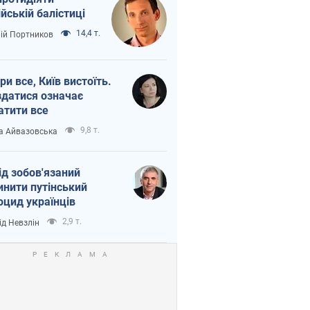
ійській балістиці
14,4 т.
лій Портников
ри все, Київ вистоїть.
здатися означає
атити все
9,8 т.
а Айвазовська
ід зобов'язаний
инити путінський
оцид українців
2,9 т.
ід Невзлін