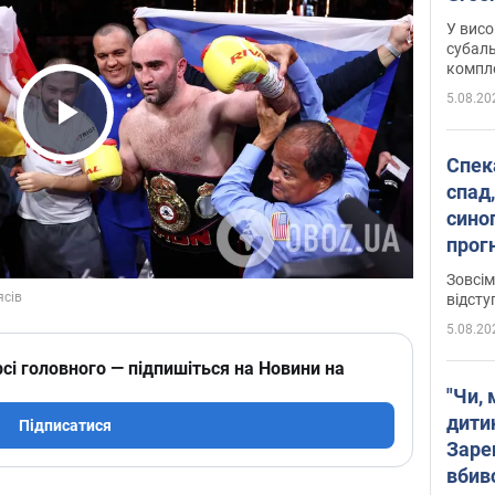
У висо
субаль
комплек
сотень
5.08.20
Play Video
Спека
спад,
сино
прог
змін
Зовсім
відсту
5.08.20
сі головного — підпишіться на Новини на
"Чи, 
дити
Підписатися
Заре
вбив