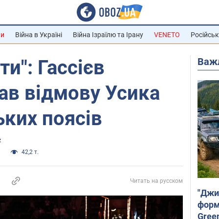
ни
Війна в Україні
Війна Ізраїлю та Ірану
VENETO
Російськ
Важ
и": Гассієв
ав відмову Усика
ьких поясів
z
и
42,2 т.
Читать на русском
"Джи
форму
Gree