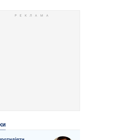
ки
протидіяти