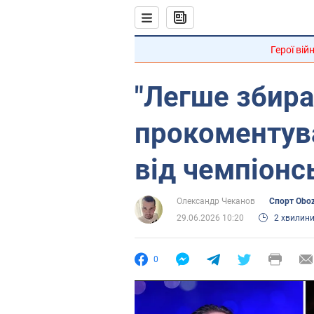
Герої вій
"Легше збират
прокоментув
від чемпіонс
Олександр Чеканов
Спорт Obo
29.06.2026 10:20
2 хвилин
0