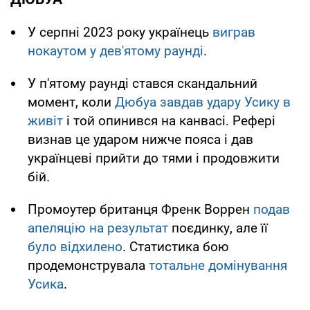
У серпні 2023 року українець
виграв
нокаутом у дев'ятому раунді
.
У п'ятому раунді стався скандальний
момент, коли
Дюбуа завдав удару Усику в
живіт
і той опинився на канвасі. Рефері
визнав це ударом нижче пояса і дав
українцеві прийти до тями і продовжити
бій.
Промоутер британця Френк Воррен
подав
апеляцію на результат
поєдинку, але її
було відхилено
. Статистика бою
продемонструвала
тотальне домінування
Усика
.