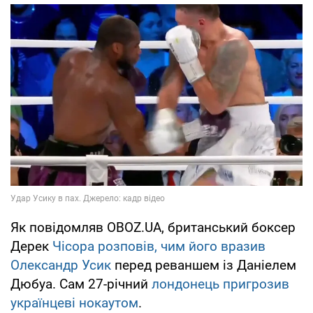
Як повідомляв OBOZ.UA, британський боксер
Дерек
Чісора розповів, чим його вразив
Олександр Усик
перед реваншем із Даніелем
Дюбуа. Сам 27-річний
лондонець пригрозив
українцеві нокаутом
.