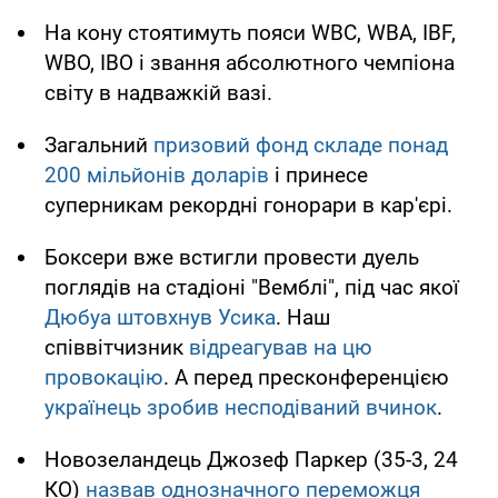
На кону стоятимуть пояси WBC, WBA, IBF,
WBO, IBO і звання абсолютного чемпіона
світу в надважкій вазі.
Загальний
призовий фонд складе понад
200 мільйонів доларів
і принесе
суперникам рекордні гонорари в кар'єрі.
Боксери вже встигли провести дуель
поглядів на стадіоні "Вемблі", під час якої
Дюбуа штовхнув Усика
. Наш
співвітчизник
відреагував на цю
провокацію
. А перед пресконференцією
українець зробив несподіваний вчинок
.
Новозеландець Джозеф Паркер (35-3, 24
КО)
назвав однозначного переможця