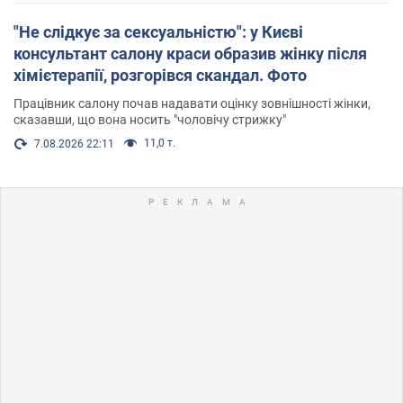
"Не слідкує за сексуальністю": у Києві
консультант салону краси образив жінку після
хімієтерапії, розгорівся скандал. Фото
Працівник салону почав надавати оцінку зовнішності жінки,
сказавши, що вона носить "чоловічу стрижку"
11,0 т.
7.08.2026 22:11