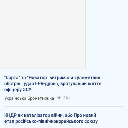
"Варта" та "Новатор" витримали кулеметний
обстріл і удар FPV-дрона, врятувавши життя
офіцеру ЗСУ
Українська Бронетехніка
2,8 т.
КНДР як каталізатор війни, або Про новий
етап російсько-північнокорейського союзу