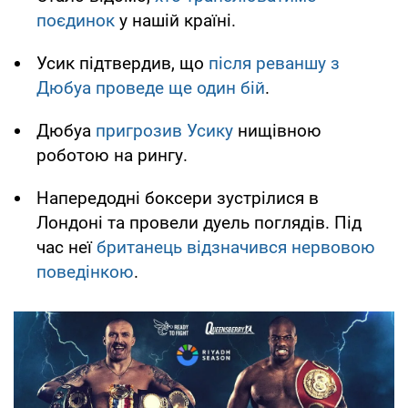
поєдинок
у нашій країні.
Усик підтвердив, що
після реваншу з
Дюбуа проведе ще один бій
.
Дюбуа
пригрозив Усику
нищівною
роботою на рингу.
Напередодні боксери зустрілися в
Лондоні та провели дуель поглядів. Під
час неї
британець відзначився нервовою
поведінкою
.