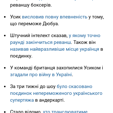
реваншу боксерів.
Усик
висловив повну впевненість
у тому,
що переможе Дюбуа.
Штучний інтелект сказав,
у якому точно
раунді закінчиться реванш
. Також він
називав найвразливіше місце українця
в
поєдинку.
У команді британця захопилися Усиком і
згадали про війну в Україні
.
За три тижні до шоу
було скасовано
поєдинок непереможеного українського
супертяжа
в андеркарті.
Стало відомо,
хто транслюватиме