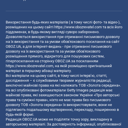
Використання будь-яких матеріалів ( в тому числі фото- та відео-),
розміщених на цьому сайті
https://www.obozrevatel.com
та всіх його
піддоменах, в будь-якому вигляді суворо заборонено.
Дозволяється використання при отриманні письмового дозволу
на їх використання та за умови обов'язкового посилання на сайт
OBOZ.UA, а для інтернет-видань - при отриманні письмового
дозволу на їх використання та за умови обов'язкового
розміщення прямого, відкритого для пошукових систем,
гіперпосилання на сторінку OBOZ.UA за посиланням
https://www.obozrevatel.com
, на якій розміщено оригінальний
матеріал в першому абзаці матеріалу.
Всі матеріали на цьому сайті, в тому числі інтерв’ю, статті,
дослідження – є службовими творами журналістів редакції,
виключні майнові права на які належать ТОВ «Золота середина».
На всі опубліковані фотоматеріали Getty Images редакція має
майнові права, які захищаються законом України «Про авторські
права та суміжні права», ніхто не має права без письмового
дозволу ТОВ «Золота середина» їх використовувати, вони не
підлягають подальшому відтворенню, перекладу, поширенню в
будь-якій формі.
Редакція OBOZ.UA може не поділяти точку зору, викладену в
авторському матеріалі. За достовірність інформації, опублікованої