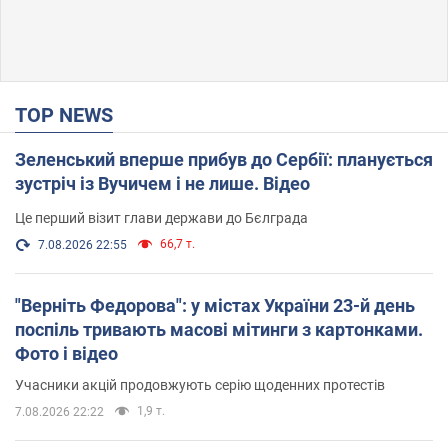
TOP NEWS
Зеленський вперше прибув до Сербії: планується
зустріч із Вучичем і не лише. Відео
Це перший візит глави держави до Бєлграда
66,7 т.
7.08.2026 22:55
"Верніть Федорова": у містах України 23-й день
поспіль тривають масові мітинги з картонками.
Фото і відео
Учасники акцій продовжують серію щоденних протестів
1,9 т.
7.08.2026 22:22