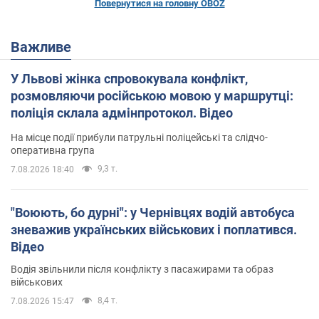
Повернутися на головну OBOZ
Важливе
У Львові жінка спровокувала конфлікт,
розмовляючи російською мовою у маршрутці:
поліція склала адмінпротокол. Відео
На місце події прибули патрульні поліцейські та слідчо-
оперативна група
9,3 т.
7.08.2026 18:40
"Воюють, бо дурні": у Чернівцях водій автобуса
зневажив українських військових і поплатився.
Відео
Водія звільнили після конфлікту з пасажирами та образ
військових
8,4 т.
7.08.2026 15:47