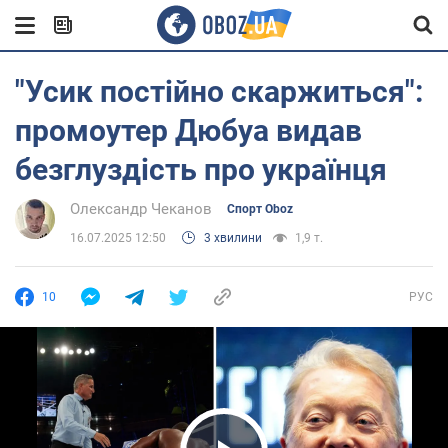
"Усик постійно скаржиться":
промоутер Дюбуа видав
безглуздість про українця
Олександр Чеканов
Спорт Oboz
16.07.2025 12:50
3 хвилини
1,9 т.
10
РУС