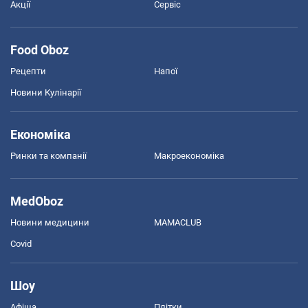
Акції
Сервіс
Food Oboz
Рецепти
Напої
Новини Кулінарії
Економіка
Ринки та компанії
Макроекономіка
MedOboz
Новини медицини
MAMACLUB
Covid
Шоу
Афіша
Плітки