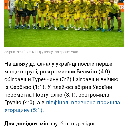
На шляху до фіналу українці посіли перше
місце в групі, розгромивши Бельгію (4:0),
обігравши Туреччину (3:2) і зігравши внічию
із Сербією (1:1). У плей-оф збірна України
перемогла Португалію (3:1), розгромила
Грузію (4:0), а в
півфіналі впевнено пройшла
Угорщину (5:1).
Для довідки
: міні-футбол під егідою