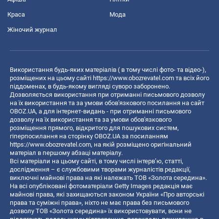
Краса
Мода
Жіночий журнал
Використання будь-яких матеріалів ( в тому числі фото- та відео-),
розміщених на цьому сайті
https://www.obozrevatel.com
та всіх його
піддоменах, в будь-якому вигляді суворо заборонено.
Дозволяється використання при отриманні письмового дозволу
на їх використання та за умови обов'язкового посилання на сайт
OBOZ.UA, а для інтернет-видань - при отриманні письмового
дозволу на їх використання та за умови обов'язкового
розміщення прямого, відкритого для пошукових систем,
гіперпосилання на сторінку OBOZ.UA за посиланням
https://www.obozrevatel.com
, на якій розміщено оригінальний
матеріал в першому абзаці матеріалу.
Всі матеріали на цьому сайті, в тому числі інтерв’ю, статті,
дослідження – є службовими творами журналістів редакції,
виключні майнові права на які належать ТОВ «Золота середина».
На всі опубліковані фотоматеріали Getty Images редакція має
майнові права, які захищаються законом України «Про авторські
права та суміжні права», ніхто не має права без письмового
дозволу ТОВ «Золота середина» їх використовувати, вони не