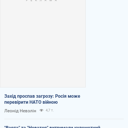
Захід проспав загрозу: Росія може
перевірити НАТО війною
Леонід Невзлін
4,7 т.
"Варта" та "Новатор" витримали кулеметний