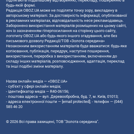
підлягають подальшому відтворенню, перекладу, поширенню в
будь-якій формі.
Редакція OBOZ.UA може не поділяти точку зору, викладену в
авторському матеріалі. За достовірність інформації, опублікованої
в рекламних матеріалах, відповідальність несе рекламодавець.
Заборонено використання матеріалів розміщених на цьому сайті,
хоч із зазначенням гіперпосилання на сторінку цього сайту,
логотипу OBOZ.UA або будь-якого іншого згадування, але без
письмового дозволу Редакції/ТОВ «Золота середина»
Незаконним використанням матеріалів буде вважатися: будь-яке
копiювання, публiкацiя, передрук, наступне поширення,
використання, переробка з використанням, включенням до
складу інших матеріалів, розповсюдження, адаптація, переклад
та інші подібні зміни матеріалу.
Назва онлайн медіа — «OBOZ.UA»
- суб'єкт у сфері онлайн медіа;
- ідентифікатор медіа — R40-06156;
- поштова адреса — вул. Деревообробна, буд. 7, м. Київ, 01013;
- адреса електронної пошти —
[email protected]
; - телефон — (044)
585 46 20
© 2026 Всі права захищені, ТОВ "Золота середина".