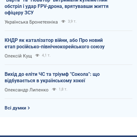
обстріл і удар FPV-дрона, врятувавши життя
офіцеру ЗСУ
Українська Бронетехніка
3,9 т.
КНДР як каталізатор війни, або Про новий
етап російсько-північнокорейського союзу
Олексій Кущ
4,1 т.
Вихід до еліти ЧС та тріумф "Сокола": що
відбувається в українському хокеї
Олександр Липенко
1,8 т.
Всі думки