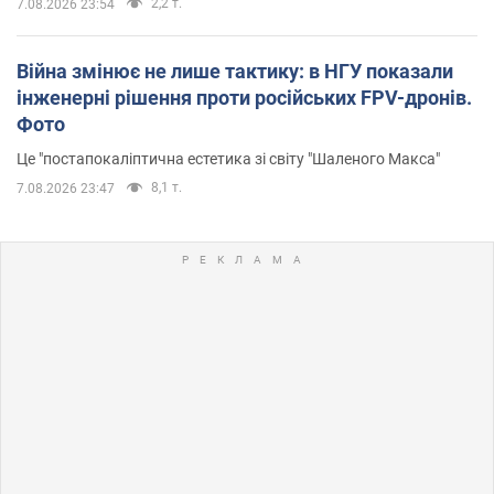
2,2 т.
7.08.2026 23:54
Війна змінює не лише тактику: в НГУ показали
інженерні рішення проти російських FPV-дронів.
Фото
Це "постапокаліптична естетика зі світу "Шаленого Макса"
8,1 т.
7.08.2026 23:47