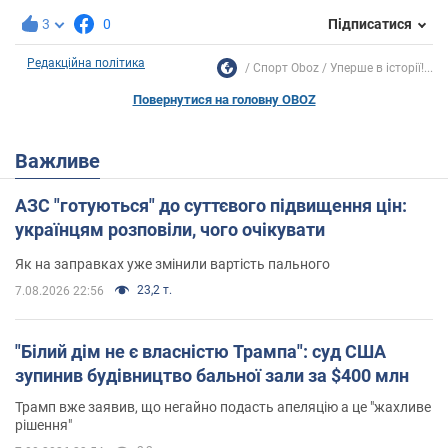
3
0
Підписатися
Редакційна політика
Спорт Oboz
Уперше в історії!...
Повернутися на головну OBOZ
Важливе
АЗС "готуються" до суттєвого підвищення цін:
українцям розповіли, чого очікувати
Як на заправках уже змінили вартість пального
23,2 т.
7.08.2026 22:56
"Білий дім не є власністю Трампа": суд США
зупинив будівництво бальної зали за $400 млн
Трамп вже заявив, що негайно подасть апеляцію а це "жахливе
рішення"