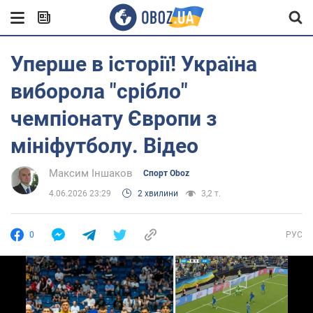
Уперше в історії! Україна
виборола "срібло"
чемпіонату Європи з
мініфутболу. Відео
Максим Іншаков
Спорт Oboz
4.06.2026 23:29
2 хвилини
3,2 т.
0
РУС