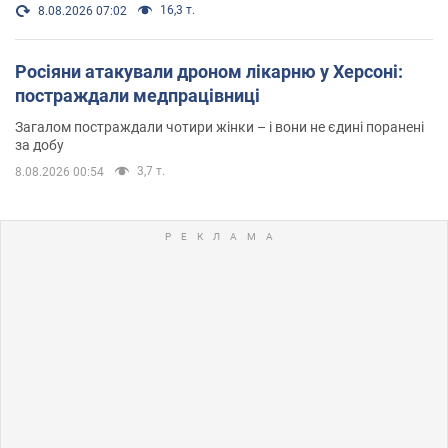
16,3 т.
8.08.2026 07:02
Росіяни атакували дроном лікарню у Херсоні:
постраждали медпрацівниці
Загалом постраждали чотири жінки – і вони не єдині поранені
за добу
3,7 т.
8.08.2026 00:54