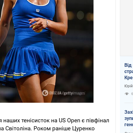
Від
стр
Кре
пас
Юрій
Зах
зуп
наших тенісисток на US Open є півфінал
ген
ла Світоліна. Роком раніше Цуренко