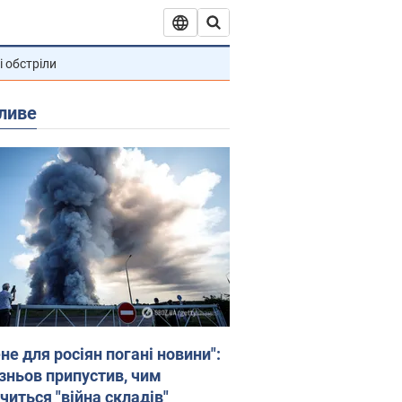
і обстріли
ливе
не для росіян погані новини":
зньов припустив, чим
читься "війна складів"