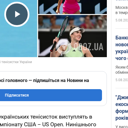
Москва
в темр
5.08.20
Play Video
Банк
ново
укра
чого
Яким б
обмін
сі головного — підпишіться на Новини на
5.08.20
Підписатися
"Джи
екоси
форм
 українських тенісисток виступлять в
років
чемпіонату США – US Open. Нинішнього
заби
У висо