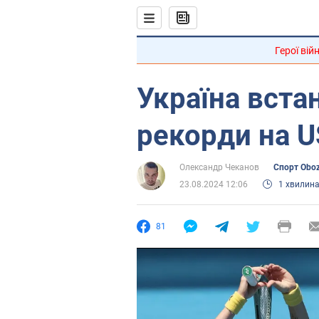
Герої вій
Україна вста
рекорди на U
Олександр Чеканов
Спорт Obo
23.08.2024 12:06
1 хвилин
81