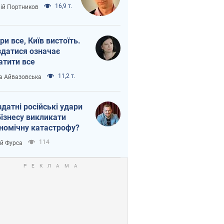
16,9 т.
лій Портников
ри все, Київ вистоїть.
здатися означає
атити все
11,2 т.
а Айвазовська
здатні російські удари
бізнесу викликати
номічну катастрофу?
114
ій Фурса