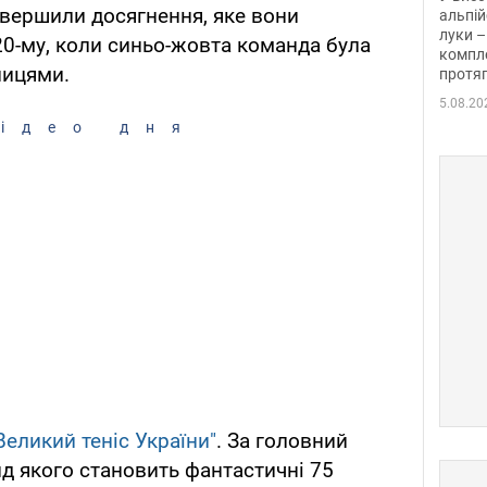
вершили досягнення, яке вони
альпій
луки –
20-му, коли синьо-жовта команда була
компле
ницями.
протяг
5.08.20
ідео дня
Великий теніс України"
. За головний
нд якого становить фантастичні 75