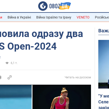
ни
Війна в Україні
Війна Ізраїлю та Ірану
VENETO
Російськ
Важ
новила одразу два
S Open-2024
z
а
6,1 т.
Читать на русском
"У ме
Селе
закін