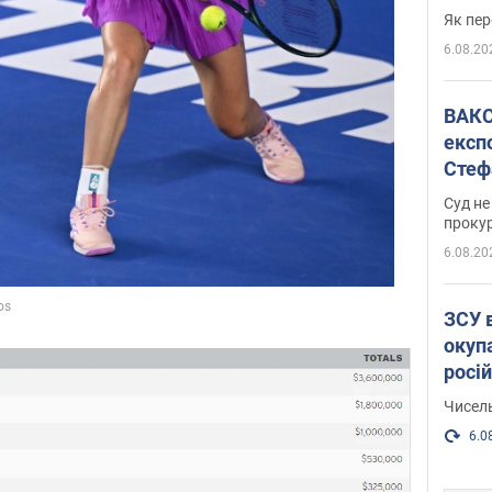
Як пер
6.08.20
ВАКС обрав 
експ
Стеф
спра
Суд не
проку
6.08.20
ЗСУ 
окуп
росі
Чисель
6.0