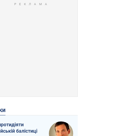
ки
протидіяти
ійській балістиці