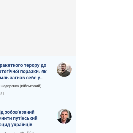
 ракетного терору до
атегічної поразки: як
мль загнав себе у
тку
 Федоренко (військовий)
681
ід зобов'язаний
инити путінський
оцид українців
5,0 т.