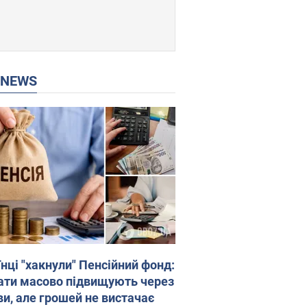
P NEWS
нці "хакнули" Пенсійний фонд:
ати масово підвищують через
ви, але грошей не вистачає