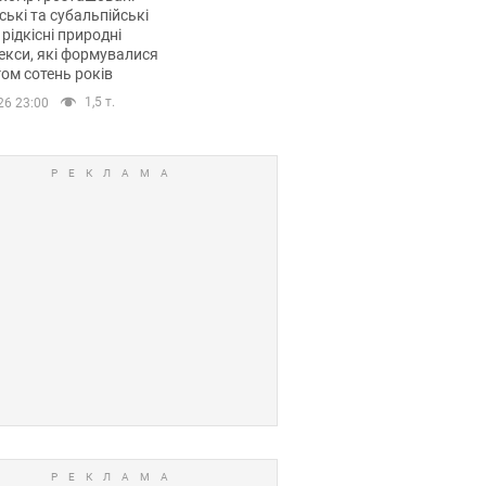
ські та субальпійські
 рідкісні природні
кси, які формувалися
ом сотень років
1,5 т.
26 23:00