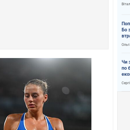
Віта
Поп
Бо 
втр
Ольг
Чи 
по 
еко
Серг