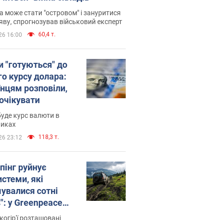
 може стати "островом" і зануритися
яву, спрогнозував військовий експерт
60,4 т.
26 16:00
и "готуються" до
го курсу долара:
їнцям розповіли,
 очікувати
уде курс валюти в
никах
118,3 т.
26 23:12
пінг руйнує
стеми, які
увалися сотні
": у Greenpeace
ли на сполох
когір'ї розташовані