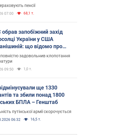
ераховують пенсії
68,1 т.
26 07:00
запобіжний захід
осолці України у США
анішиній: що відомо про
ву
 повністю задовольнив клопотання
ратури
1,0 т.
26 09:50
відмінусували ще 1330
антів та збили понад 1800
йських БПЛА – Генштаб
ність путінської армії скорочується
16,5 т.
8.2026 06:32