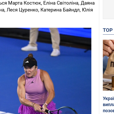
ься Марта Костюк, Еліна Світоліна, Даяна
на, Леся Цуренко, Катерина Байндл, Юлія
TO
Украї
випл
позо