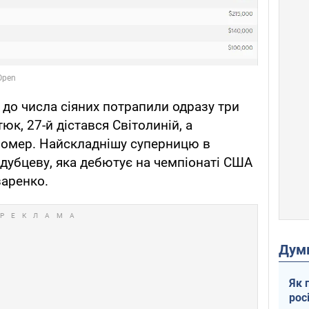
і до числа сіяних потрапили одразу три
юк, 27-й дістався Світолиній, а
номер. Найскладнішу суперницю в
одубцеву, яка дебютує на чемпіонаті США
заренко.
Дум
Як 
рос