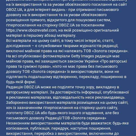
на їх використання та за умови обов'язкового посилання на сайт
OBOZ.UA, а для інтернет-видань - при отриманні письмового
дозволу на їх використання та за умови обов'язкового
розміщення прямого, відкритого для пошукових систем,
гіперпосилання на сторінку OBOZ.UA за посиланням
https://www.obozrevatel.com
, на якій розміщено оригінальний
матеріал в першому абзаці матеріалу.
Всі матеріали на цьому сайті, в тому числі інтерв’ю, статті,
дослідження – є службовими творами журналістів редакції,
виключні майнові права на які належать ТОВ «Золота середина».
На всі опубліковані фотоматеріали Getty Images редакція має
майнові права, які захищаються законом України «Про авторські
права та суміжні права», ніхто не має права без письмового
дозволу ТОВ «Золота середина» їх використовувати, вони не
підлягають подальшому відтворенню, перекладу, поширенню в
будь-якій формі.
Редакція OBOZ.UA може не поділяти точку зору, викладену в
авторському матеріалі. За достовірність інформації, опублікованої
в рекламних матеріалах, відповідальність несе рекламодавець.
Заборонено використання матеріалів розміщених на цьому сайті,
хоч із зазначенням гіперпосилання на сторінку цього сайту,
логотипу OBOZ.UA або будь-якого іншого згадування, але без
письмового дозволу Редакції/ТОВ «Золота середина»
Незаконним використанням матеріалів буде вважатися: будь-яке
копiювання, публiкацiя, передрук, наступне поширення,
використання, переробка з використанням, включенням до