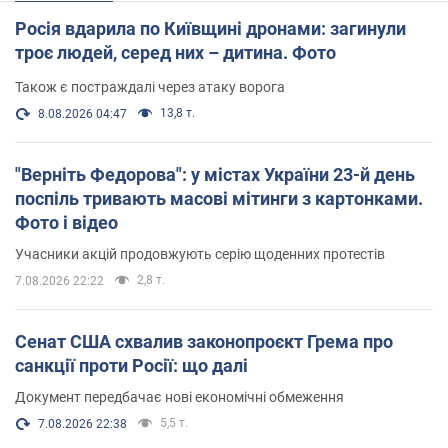
Росія вдарила по Київщині дронами: загинули
троє людей, серед них – дитина. Фото
Також є постраждалі через атаку ворога
13,8 т.
8.08.2026 04:47
"Верніть Федорова": у містах України 23-й день
поспіль тривають масові мітинги з картонками.
Фото і відео
Учасники акцій продовжують серію щоденних протестів
2,8 т.
7.08.2026 22:22
Сенат США схвалив законопроєкт Грема про
санкції проти Росії: що далі
Документ передбачає нові економічні обмеження
5,5 т.
7.08.2026 22:38