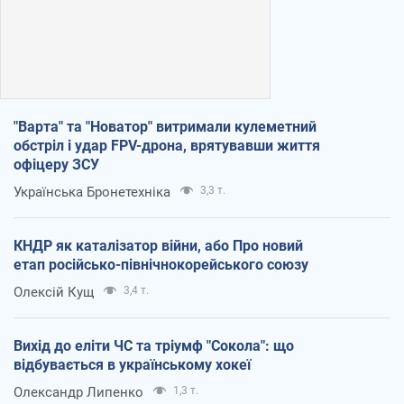
"Варта" та "Новатор" витримали кулеметний
обстріл і удар FPV-дрона, врятувавши життя
офіцеру ЗСУ
Українська Бронетехніка
3,3 т.
КНДР як каталізатор війни, або Про новий
етап російсько-північнокорейського союзу
Олексій Кущ
3,4 т.
Вихід до еліти ЧС та тріумф "Сокола": що
відбувається в українському хокеї
Олександр Липенко
1,3 т.