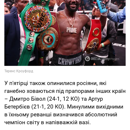
У п'ятірці також опинилися росіяни, які
ганебно ховаються під прапорами інших країн
– Дмитро Бівол (24-1, 12 КО) та Артур
Бетербієв (21-1, 20 КО). Минулими вихідними
в їхньому реванші визначився абсолютний
чемпіон світу в напівважкій вазі.