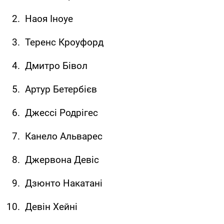
Наоя Іноуе
Теренс Кроуфорд
Дмитро Бівол
Артур Бетербієв
Джессі Родрігес
Канело Альварес
Джервона Девіс
Дзюнто Накатані
Девін Хейні