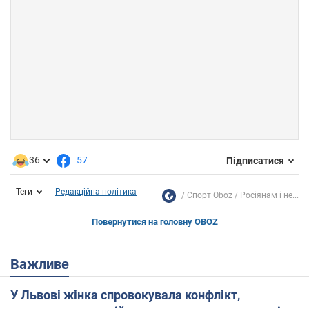
36
57
Підписатися
Теги
Редакційна політика
Спорт Oboz
Росіянам і не...
Повернутися на головну OBOZ
Важливе
У Львові жінка спровокувала конфлікт,