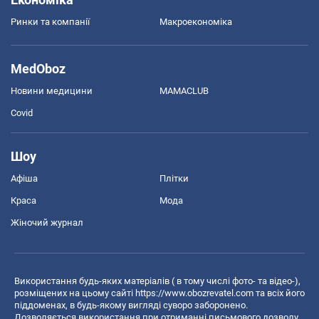
Ринки та компанії
Макроекономіка
MedOboz
Новини медицини
MAMACLUB
Covid
Шоу
Афіша
Плітки
Краса
Мода
Жіночий журнал
Використання будь-яких матеріалів ( в тому числі фото- та відео-),
розміщених на цьому сайті
https://www.obozrevatel.com
та всіх його
піддоменах, в будь-якому вигляді суворо заборонено.
Дозволяється використання при отриманні письмового дозволу