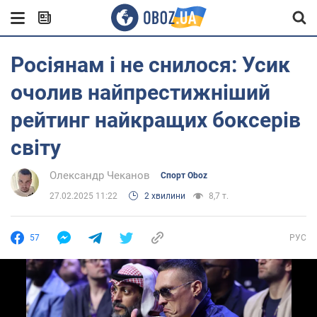
Росіянам і не снилося: Усик
очолив найпрестижніший
рейтинг найкращих боксерів
світу
Олександр Чеканов
Спорт Oboz
27.02.2025 11:22
2 хвилини
8,7 т.
57
РУС