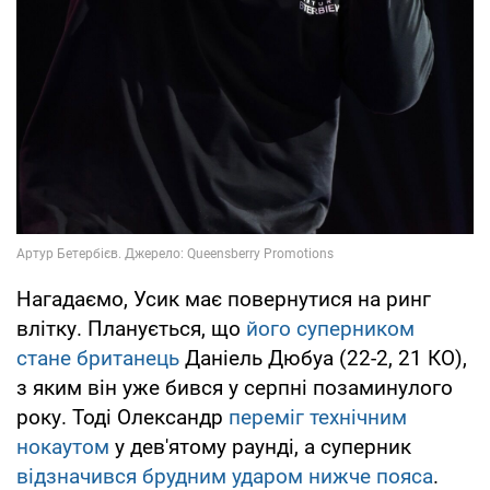
Нагадаємо, Усик має повернутися на ринг
влітку. Планується, що
його суперником
стане британець
Даніель Дюбуа (22-2, 21 КО),
з яким він уже бився у серпні позаминулого
року. Тоді Олександр
переміг технічним
нокаутом
у дев'ятому раунді, а суперник
відзначився брудним ударом нижче пояса
.