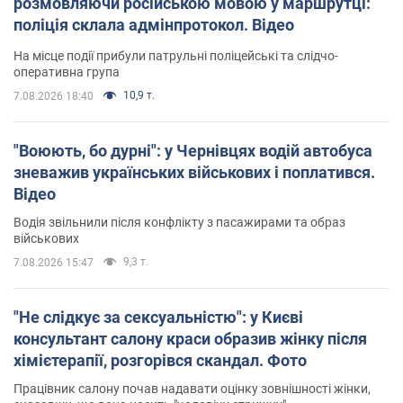
розмовляючи російською мовою у маршрутці:
поліція склала адмінпротокол. Відео
На місце події прибули патрульні поліцейські та слідчо-
оперативна група
10,9 т.
7.08.2026 18:40
"Воюють, бо дурні": у Чернівцях водій автобуса
зневажив українських військових і поплатився.
Відео
Водія звільнили після конфлікту з пасажирами та образ
військових
9,3 т.
7.08.2026 15:47
"Не слідкує за сексуальністю": у Києві
консультант салону краси образив жінку після
хімієтерапії, розгорівся скандал. Фото
Працівник салону почав надавати оцінку зовнішності жінки,