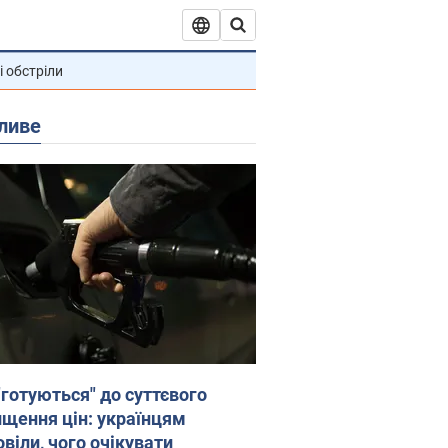
і обстріли
ливе
"готуються" до суттєвого
ищення цін: українцям
віли, чого очікувати