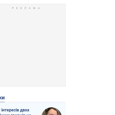
ки
г інтересів двох