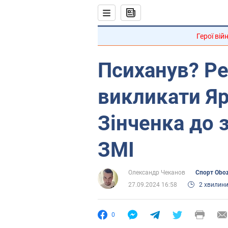
Герої вій
Психанув? Р
викликати Я
Зінченка до з
ЗМІ
Олександр Чеканов
Спорт Obo
27.09.2024 16:58
2 хвилин
0