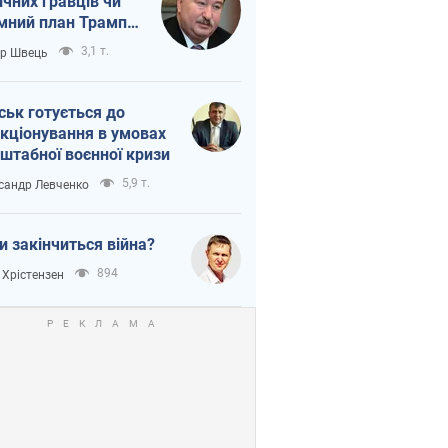
ічних гравців чи
мний план Трампа
тіна?
3,1 т.
ор Швець
ськ готується до
кціонування в умовах
штабної воєнної кризи
5,9 т.
сандр Левченко
и закінчиться війна?
894
 Хрістензен