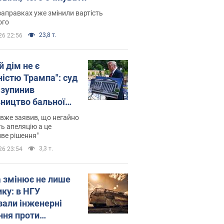
заправках уже змінили вартість
ого
23,8 т.
26 22:56
й дім не є
ністю Трампа": суд
зупинив
вництво бальної
 за $400 млн
вже заявив, що негайно
ь апеляцію а це
ве рішення"
3,3 т.
26 23:54
а змінює не лише
ику: в НГУ
зали інженерні
ння проти