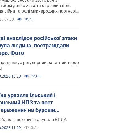
ським дипломата та окреслив нове
я війни та ролі міжнародних партнерів
тьбі з Росією
18,2 т.
26 07:00
ві внаслідок російської атаки
нула людина, постраждали
еро. Фото
продовжує регулярний ракетний терор
і
28,0 т.
8.2026 10:23
на уразила Ільський і
нський НПЗ та пост
тереження на буровій
новці "Сиваш": Генштаб
область всю ніч атакували БПЛА
ив деталі. Фото і відео
3,7 т.
8.2026 11:39