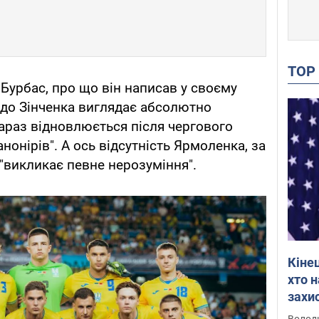
TO
р Бурбас, про що він написав у своєму
одо Зінченка виглядає абсолютно
араз відновлюється після чергового
нонірів". А ось відсутність Ярмоленка, за
"викликає певне нерозуміння".
Кіне
хто 
захис
Інте
Володи