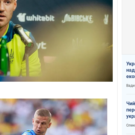
Укр
над
еко
сві
Вади
Чий
пер
укр
чин
Олек
наз