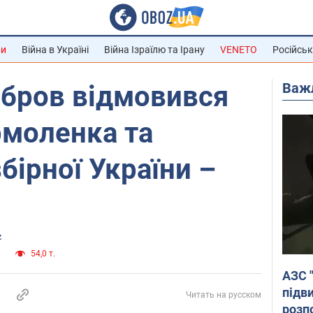
ни
Війна в Україні
Війна Ізраїлю та Ірану
VENETO
Російськ
Важ
ебров відмовився
рмоленка та
бірної України –
z
и
54,0 т.
АЗС 
підв
Читать на русском
розпо