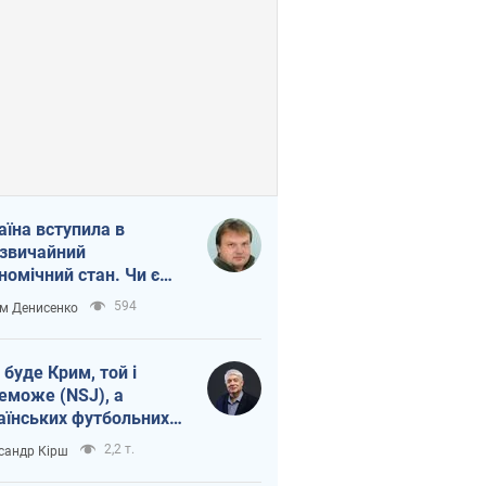
аїна вступила в
звичайний
номічний стан. Чи є
тло вкінці тунелю?
594
м Денисенко
 буде Крим, той і
еможе (NSJ), а
аїнських футбольних
овників можуть
2,2 т.
сандр Кірш
вати вбивцями