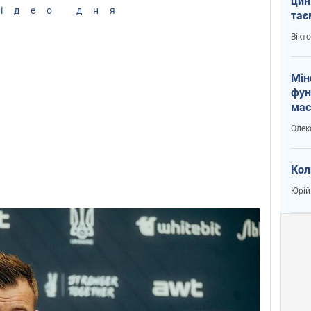
цин
ідео дня
тає
і Пу
Вікт
Мін
фун
мас
Олек
Кол
Юрій