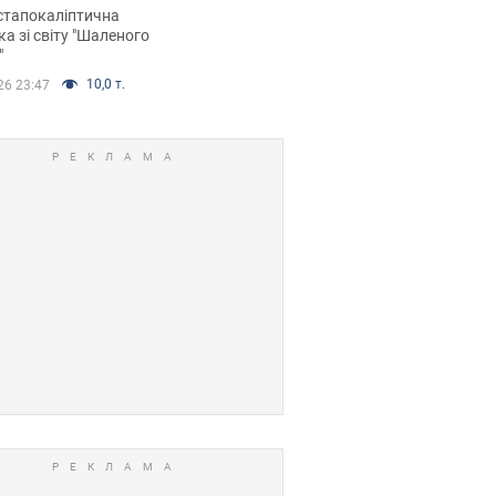
йських FPV-дронів.
стапокаліптична
ка зі світу "Шаленого
"
10,0 т.
26 23:47