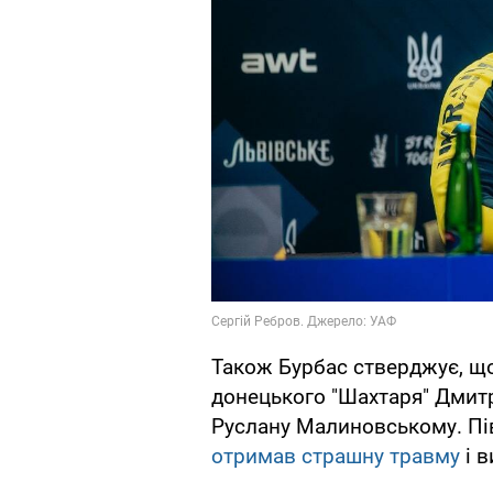
Також Бурбас стверджує, що
донецького "Шахтаря" Дмитр
Руслану Малиновському. Пі
отримав страшну травму
і в