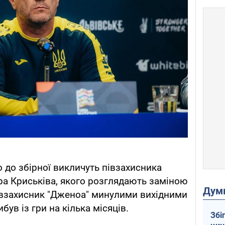
 до збірної викличуть півзахисника
а Криськіва, якого розглядають заміною
Дум
взахисник "Дженоа" минулими вихідними
ибув із гри на кілька місяців.
Збі