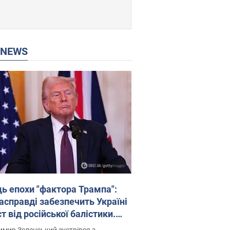
P NEWS
ць епохи "фактора Трампа":
насправді забезпечить Україні
т від російської балістики.
рв’ю з Безсмертним
мир Зеленський зустрівся з