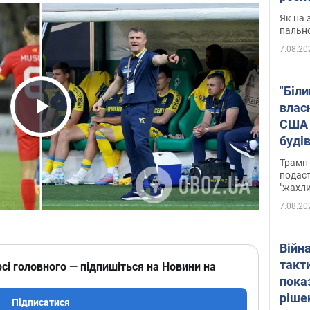
Як на 
пальн
7.08.20
"Біли
влас
США 
Play Video
буді
зали
Трамп 
подаст
"жахли
7.08.20
Війн
такт
сі головного — підпишіться на Новини на
пока
ріше
Підписатися