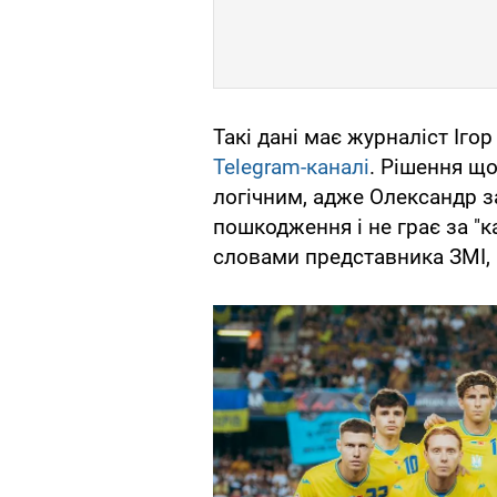
Такі дані має журналіст Іго
Telegram-каналі
. Рішення щ
логічним, адже Олександр з
пошкодження і не грає за "ка
словами представника ЗМІ, 