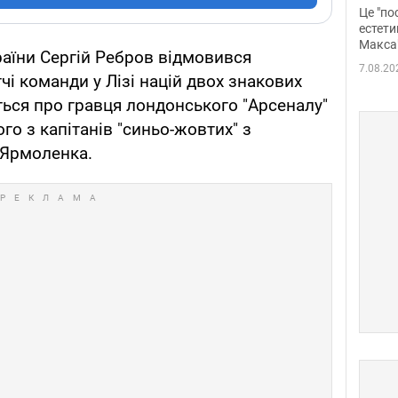
росі
Це "по
Фото
естети
Макса
раїни Сергій Ребров відмовився
7.08.20
і команди у Лізі націй двох знакових
ться про гравця лондонського "Арсеналу"
го з капітанів "синьо-жовтих" з
 Ярмоленка.