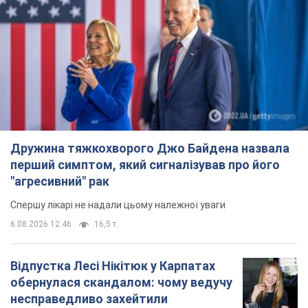
Дружина тяжкохворого Джо Байдена назвала
перший симптом, який сигналізував про його
"агресивний" рак
Спершу лікарі не надали цьому належної уваги
6.08.2026 12:46
16,5 т.
Відпустка Лесі Нікітюк у Карпатах
обернулася скандалом: чому ведучу
несправедливо захейтили