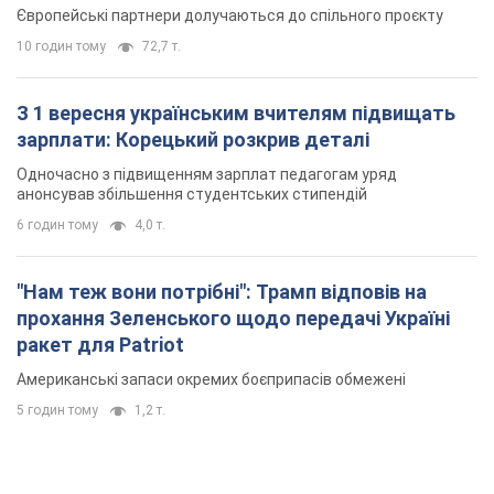
Європейські партнери долучаються до спільного проєкту
10 годин тому
72,7 т.
З 1 вересня українським вчителям підвищать
зарплати: Корецький розкрив деталі
Одночасно з підвищенням зарплат педагогам уряд
анонсував збільшення студентських стипендій
6 годин тому
4,0 т.
"Нам теж вони потрібні": Трамп відповів на
прохання Зеленського щодо передачі Україні
ракет для Patriot
Американські запаси окремих боєприпасів обмежені
5 годин тому
1,2 т.