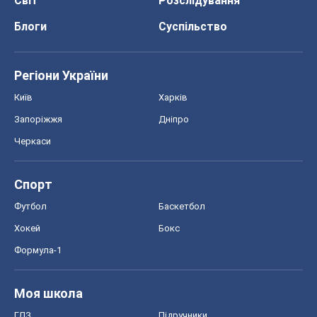
Світ
Розслідування
Блоги
Суспільство
Регіони України
Київ
Харків
Запоріжжя
Дніпро
Черкаси
Спорт
Футбол
Баскетбол
Хокей
Бокс
Формула-1
Моя школа
ГДЗ
Підручники