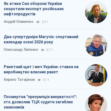
Як атаки Сил оборони України
скоротили експорт російських
нафтопродуктів
Андрій Клименко
2,3 т.
Два супертурніри Магучіх: спортивний
календар осені 2026 року
Олександр Липенко
6,7 т.
Ракетний щит і меч України: ставка на
виробництво власних ракет
Кирило Татарінов
3,1 т.
Посмертна "презумпція винуватості":
хто дозволив ТЦК судити загиблих
захисників