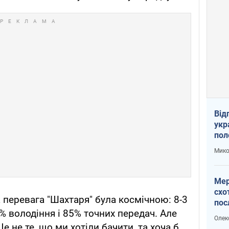
Від
укр
пол
укр
Мико
Мер
схо
 перевага "Шахтаря" була космічною: 8-3
пос
1% володіння і 85% точних передач. Але
укр
Олек
е не те, що ми хотіли бачити, та хоча б