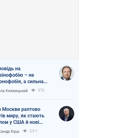
повідь на
аїнофобію – не
онофобія, а сильна
аїнська держава
372
ла Княжицький
 Москви раптово
тів миру, як стають
лом у США й нові
аїнські топ-рейтинги
2,5 т.
сандр Кірш