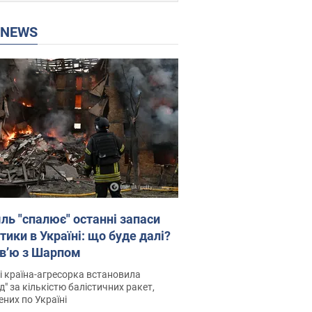
P NEWS
ль "спалює" останні запаси
тики в Україні: що буде далі?
рв’ю з Шарпом
і країна-агресорка встановила
д" за кількістю балістичних ракет,
них по Україні