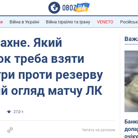
ни
Війна в Україні
Війна Ізраїлю та Ірану
VENETO
Російськ
Важ
пахне. Який
к треба взяти
гри проти резерву
й огляд матчу ЛК
и
27,0 т.
Банк
дола
Читать на русском
очік