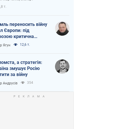
етний терор
,8 т.
мль переносить війну
ил Європи: під
розою критична
істика
12,6 т.
ор Ягун
помста, а стратегія:
аїна змушує Росію
тити за війну
354
ор Андрусів