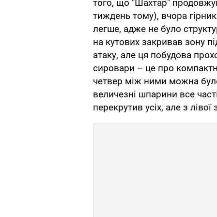
того, що "Шахтар" продовжу
тиждень тому), вчора гірни
легше, адже не було структу
на кутових закривав зону п
атаку, але ця побудова прох
сировари – це про компактні
четвер між ними можна було
величезні шпарини все часті
перекрутив усіх, але з лівої