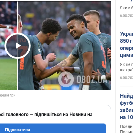
Яким б
6.08.20
Укра
850 г
опера
Play Video
цими
Як не 
шахра
6.08.20
Найд
футб
заби
сі головного — підпишіться на Новини на
на 10
Віде
Поєдин
Підписатися
Польщ