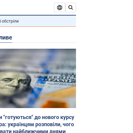
і обстріли
ливе
и "готуються" до нового курсу
ра: українцям розповіли, чого
увати найближчими днями