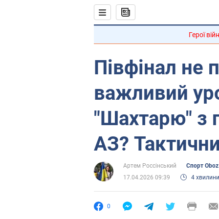
Герої вій
Півфінал не 
важливий уро
"Шахтарю" з 
АЗ? Тактични
Артем Россінський
Спорт Oboz
17.04.2026 09:39
4 хвилин
0