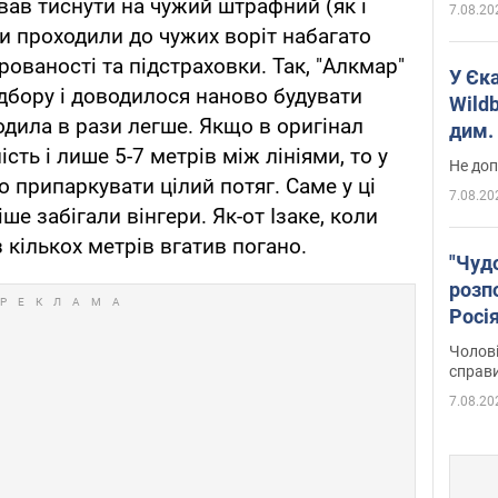
вав тиснути на чужий штрафний (як і
7.08.20
ки проходили до чужих воріт набагато
рованості та підстраховки. Так, "Алкмар"
У Єк
ідбору і доводилося наново будувати
Wildb
одила в рази легше. Якщо в оригінал
дим. 
сть і лише 5-7 метрів між лініями, то у
Не доп
 припаркувати цілий потяг. Саме у ці
7.08.20
ше забігали вінгери. Як-от Ізаке, коли
 з кількох метрів вгатив погано.
"Чуд
розпо
Росі
Фото
Чолові
справ
7.08.20