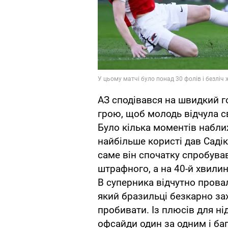
АЗ сподівався на швидкий г
грою, щоб молодь відчула с
Було кілька моментів набли
найбільше користі дав Садік
саме він спочатку спробува
штрафного, а на 40-й хвилин
В суперника відчутно пров
який бразильці безкарно за
пробивати. Із плюсів для ні
офсайди один за одним і баг