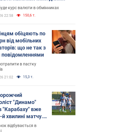
уде курс валюти в обмінниках
150,6 т.
26 22:58
їнцям обіцяють по
рн від мобільних
торів: що не так з
 повідомленнями
потрапити в пастку
їв
15,3 т.
26 21:02
орожчий
оліст "Динамо"
в "Карабаху" вже
-й хвилині матчу.
о
ок відбувається в
і