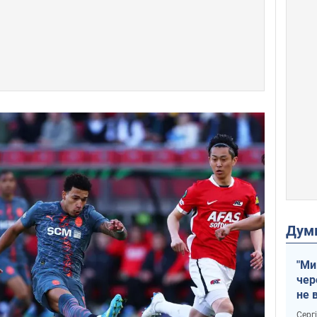
Дум
"Ми
чер
не 
зне
Серг