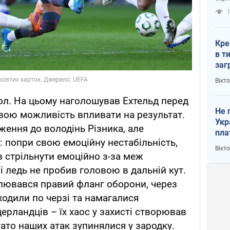
рак
1
Кре
в т
заг
лог
Вікт
ол. На цьому наголошував Ехтельд перед
Не 
вою можливість впливати на результат.
Укр
ження до володінь Різника, але
пла
: попри свою емоційну нестабільність,
Вікт
в стрільнути емоційно з-за меж
і ледь не пробив головою в дальній кут.
алювався правий фланг оборони, через
ходили по черзі та намагалися
дерландців – їх хаос у захисті створював
ато наших атак зупинялися у зародку.