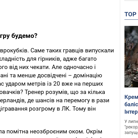
TO
гру будемо?
єврокубків. Саме таких гравців випускали
кладність для гірників, адже багато
го від них чекати. Але одночасно і
рані та менше досвідчені – домінацію
ас ударом метрів із 20 вже на перших
овачків? Тренер розумів, що за кілька
Крем
дерландів, де шансів на перемогу в рази
баліс
дігравання розгрому в ЛК. Тому він
Інте
У липн
"рекор
була помітна неозброєним оком. Окрім
запуще