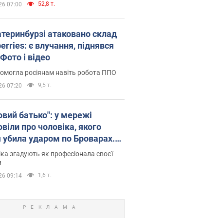
52,8 т.
26 07:00
атеринбурзі атаковано склад
erries: є влучання, піднявся
Фото і відео
омогла росіянам навіть робота ППО
9,5 т.
26 07:20
овий батько": у мережі
віли про чоловіка, якого
я убила ударом по Броварах.
ка згадують як професіонала своєї
и
1,6 т.
26 09:14