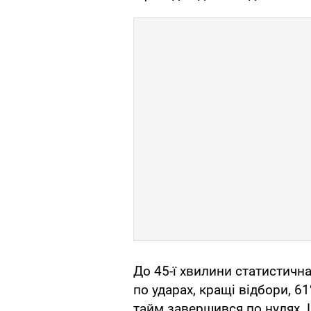
До 45-ї хвилини статистична
по ударах, кращі відбори, 6
тайм завершився по нулях. Ц