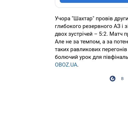
Учора "Шахтар" провів друг
глибокого резервного АЗ і з
двох зустрічей – 5:2. Матч 
Але не за темпом, а за поте
таких равликових перегонів
болючий урок для півфіналь
OBOZ.UA
.
В