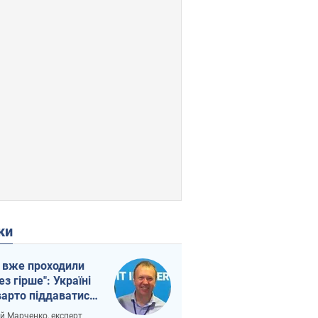
ки
 вже проходили
ез гірше": Україні
варто піддаватися
вірі через
ій Марченко, експерт