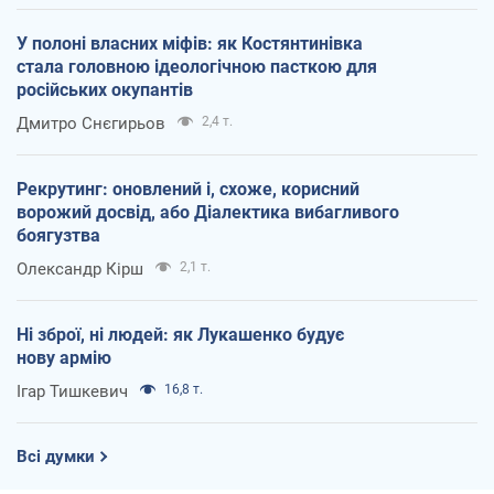
У полоні власних міфів: як Костянтинівка
стала головною ідеологічною пасткою для
російських окупантів
Дмитро Снєгирьов
2,4 т.
Рекрутинг: оновлений і, схоже, корисний
ворожий досвід, або Діалектика вибагливого
боягузтва
Олександр Кірш
2,1 т.
Ні зброї, ні людей: як Лукашенко будує
нову армію
Ігар Тишкевич
16,8 т.
Всі думки