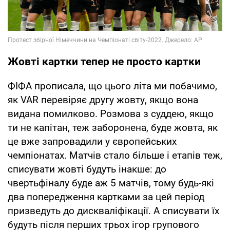
Жовті картки тепер не просто картки
ФІФА прописала, що цього літа ми побачимо,
як VAR перевіряє другу жовту, якщо вона
видана помилково. Розмова з суддею, якщо
ти не капітан, теж заборонена, буде жовта, як
це вже запровадили у європейських
чемпіонатах. Матчів стало більше і етапів теж,
списувати жовті будуть інакше: до
чвертьфіналу буде аж 5 матчів, тому будь-які
два попередження картками за цей період
призведуть до дискваліфікації. А списувати їх
будуть після перших трьох ігор групового