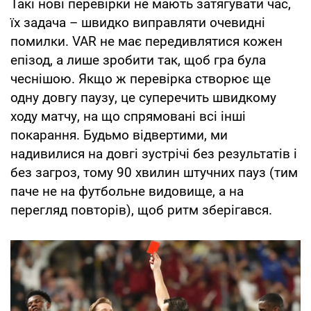
Такі нові перевірки не мають затягувати час,
їх задача – швидко виправляти очевидні
помилки. VAR не має передивлятися кожен
епізод, а лише зробити так, щоб гра була
чеснішою. Якщо ж перевірка створює ще
одну довгу паузу, це суперечить швидкому
ходу матчу, на що спрямовані всі інші
покарання. Будьмо відвертими, ми
надивилися на довгі зустрічі без результатів і
без загроз, тому 90 хвилин штучних пауз (тим
паче не на футбольне видовище, а на
перегляд повторів), щоб ритм зберігався.