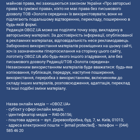
майнові права, які захищаються законом України «Про авторські
права та суміжні права», ніхто не має права без письмового
дозволу ТОВ «Золота середина» їх використовувати, вони не
підлягають подальшому відтворенню, перекладу, поширенню в
будь-якій формі.
Редакція OBOZ.UA може не поділяти точку зору, викладену в
авторському матеріалі. За достовірність інформації, опублікованої
в рекламних матеріалах, відповідальність несе рекламодавець.
Заборонено використання матеріалів розміщених на цьому сайті,
хоч із зазначенням гіперпосилання на сторінку цього сайту,
логотипу OBOZ.UA або будь-якого іншого згадування, але без
письмового дозволу Редакції/ТОВ «Золота середина»
Незаконним використанням матеріалів буде вважатися: будь-яке
копiювання, публiкацiя, передрук, наступне поширення,
використання, переробка з використанням, включенням до
складу інших матеріалів, розповсюдження, адаптація, переклад
та інші подібні зміни матеріалу.
Назва онлайн медіа — «OBOZ.UA»
- суб'єкт у сфері онлайн медіа;
- ідентифікатор медіа — R40-06156;
- поштова адреса — вул. Деревообробна, буд. 7, м. Київ, 01013;
- адреса електронної пошти —
[email protected]
; - телефон — (044)
585 46 20