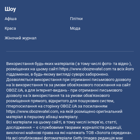
Шоу
Афіша
Плітки
Краса
Мода
Жіночий журнал
Використання будь-яких матеріалів ( в тому числі фото- та відео-),
розміщених на цьому сайті
https://www.obozrevatel.com
та всіх його
піддоменах, в будь-якому вигляді суворо заборонено.
Дозволяється використання при отриманні письмового дозволу
на їх використання та за умови обов'язкового посилання на сайт
OBOZ.UA, а для інтернет-видань - при отриманні письмового
дозволу на їх використання та за умови обов'язкового
розміщення прямого, відкритого для пошукових систем,
гіперпосилання на сторінку OBOZ.UA за посиланням
https://www.obozrevatel.com
, на якій розміщено оригінальний
матеріал в першому абзаці матеріалу.
Всі матеріали на цьому сайті, в тому числі інтерв’ю, статті,
дослідження – є службовими творами журналістів редакції,
виключні майнові права на які належать ТОВ «Золота середина».
На всі опубліковані фотоматеріали Getty Images редакція має