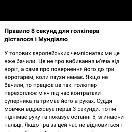
Правило 8 секунд для голкіпера
дісталося і Мундіалю
У топових європейських чемпіонатах ми це
вже бачили. Це не про вибивання м’яча від
воріт, а саме про повернення його до гри
воротарем, коли паузи немає. Якщо не
бачили, то працює це так: голкіпер
перехоплює м’яч під час контратаки
суперника та тримає його в руках. Суддя
мовчки відраховує перші 3 секунди, потім
піднімає руку та показує останні 5, згинаючи
пальці. Якщо гра за цей час не відновиться і