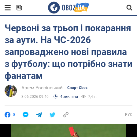
Червоні за трьоп і покарання
за аути. На ЧС-2026
запроваджено нові правила
з футболу: що потрібно знати
фанатам
Артем Россінський
Спорт Oboz
3.06.2026 09:40
4 хвилини
7,4 т.
0
РУС