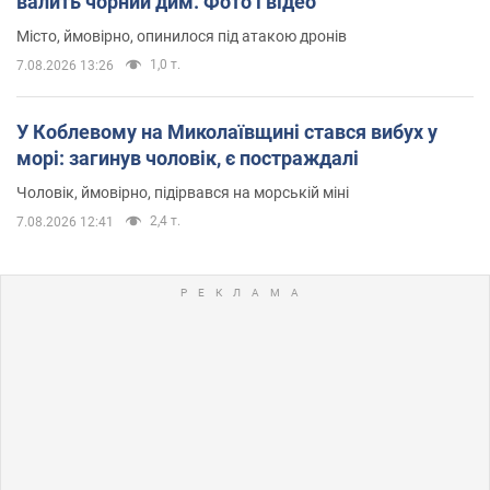
валить чорний дим. Фото і відео
Місто, ймовірно, опинилося під атакою дронів
1,0 т.
7.08.2026 13:26
У Коблевому на Миколаївщині стався вибух у
морі: загинув чоловік, є постраждалі
Чоловік, ймовірно, підірвався на морській міні
2,4 т.
7.08.2026 12:41