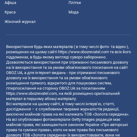
Афіша
Плітки
Краса
Мода
Жіночий журнал
Використання будь-яких матеріалів ( в тому числі фото- та відео-),
розміщених на цьому сайті
https://www.obozrevatel.com
та всіх його
піддоменах, в будь-якому вигляді суворо заборонено.
Дозволяється використання при отриманні письмового дозволу
на їх використання та за умови обов'язкового посилання на сайт
OBOZ.UA, а для інтернет-видань - при отриманні письмового
дозволу на їх використання та за умови обов'язкового
розміщення прямого, відкритого для пошукових систем,
гіперпосилання на сторінку OBOZ.UA за посиланням
https://www.obozrevatel.com
, на якій розміщено оригінальний
матеріал в першому абзаці матеріалу.
Всі матеріали на цьому сайті, в тому числі інтерв’ю, статті,
дослідження – є службовими творами журналістів редакції,
виключні майнові права на які належать ТОВ «Золота середина».
На всі опубліковані фотоматеріали Getty Images редакція має
майнові права, які захищаються законом України «Про авторські
права та суміжні права», ніхто не має права без письмового
дозволу ТОВ «Золота середина» їх використовувати, вони не