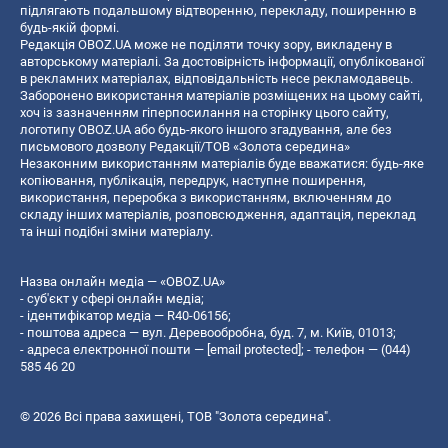
підлягають подальшому відтворенню, перекладу, поширенню в
будь-якій формі.
Редакція OBOZ.UA може не поділяти точку зору, викладену в
авторському матеріалі. За достовірність інформації, опублікованої
в рекламних матеріалах, відповідальність несе рекламодавець.
Заборонено використання матеріалів розміщених на цьому сайті,
хоч із зазначенням гіперпосилання на сторінку цього сайту,
логотипу OBOZ.UA або будь-якого іншого згадування, але без
письмового дозволу Редакції/ТОВ «Золота середина»
Незаконним використанням матеріалів буде вважатися: будь-яке
копiювання, публiкацiя, передрук, наступне поширення,
використання, переробка з використанням, включенням до
складу інших матеріалів, розповсюдження, адаптація, переклад
та інші подібні зміни матеріалу.
Назва онлайн медіа — «OBOZ.UA»
- суб'єкт у сфері онлайн медіа;
- ідентифікатор медіа — R40-06156;
- поштова адреса — вул. Деревообробна, буд. 7, м. Київ, 01013;
- адреса електронної пошти —
[email protected]
; - телефон — (044)
585 46 20
© 2026 Всі права захищені, ТОВ "Золота середина".