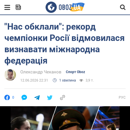
"Нас обклали": рекорд
чемпіонки Росії відмовилася
визнавати міжнародна
федерація
Олександр Чеканов
Спорт Oboz
12.06.2026 22:31
1 хвилина
3,9 т.
0
РУС