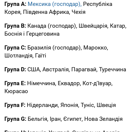
Група А:
Мексика (господар),
Республіка
Корея, Південна Африка, Чехія
Група В:
Канада (господар), Швейцарія, Катар,
Боснія і Герцеговина
Група С:
Бразилія (господар), Марокко,
Шотландія, Гаїті
Група D:
США, Австралія, Парагвай, Туреччина
Група E:
Німеччина, Еквадор, Кот-д’Івуар,
Кюрасао
Група F:
Нідерланди, Японія, Туніс, Швеція
Група G:
Бельгія, Іран, Єгипет, Нова Зеландія