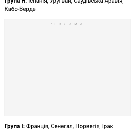
Група H:
Іспанія, Уругвай, Саудівська Аравія,
Кабо-Верде
Група I:
Франція, Сенегал, Норвегія, Ірак