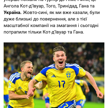
Ангола Кот-д’Івуар, Того, Тринідад, Гана та
Україна.
Жовто-сині, як ми вже казали, були
дуже близькі до повернення, але з тієї
масштабної компанії на змагання і сьогодні
потрапили тільки Кот-д’Івуар та Гана.