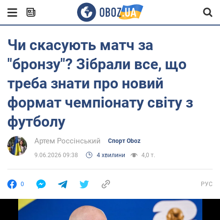
Чи скасують матч за
"бронзу"? Зібрали все, що
треба знати про новий
формат чемпіонату світу з
футболу
Артем Россінський
Спорт Oboz
9.06.2026 09:38
4 хвилини
4,0 т.
0
РУС