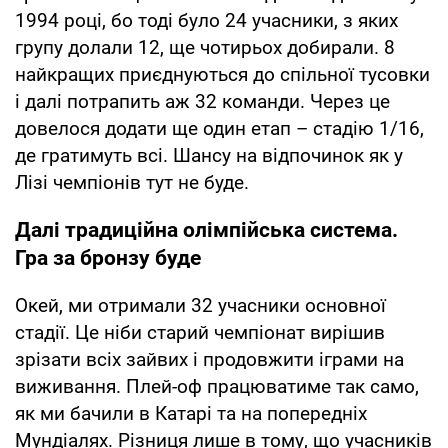
1994 році, бо тоді було 24 учасники, з яких
групу долали 12, ще чотирьох добирали. 8
найкращих приєднуються до спільної тусовки
і далі потрапить аж 32 команди. Через це
довелося додати ще один етап – стадію 1/16,
де гратимуть всі. Шансу на відпочинок як у
Лізі чемпіонів тут не буде.
Далі традиційна олімпійська система.
Гра за бронзу буде
Окей, ми отримали 32 учасники основної
стадії. Це ніби старий чемпіонат вирішив
зрізати всіх зайвих і продовжити іграми на
виживання. Плей-оф працюватиме так само,
як ми бачили в Катарі та на попередніх
Мундіалях. Різниця лише в тому, що учасників