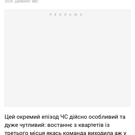
Цей окремий епізод ЧС дійсно особливий та
дуже чутливий: востаннє з квартетів із
третього місця якась команда виходила аж у