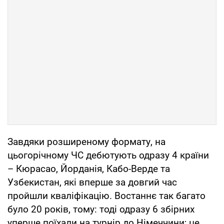
Завдяки розширеному формату, на
цьогорічному ЧС дебютують одразу 4 країни
– Кюрасао, Йорданія, Кабо-Верде та
Узбекистан, які вперше за довгий час
пройшли кваліфікацію. Востаннє так багато
було 20 років, тому: тоді одразу 6 збірних
уперше поїхали на турнір до Німеччини; це