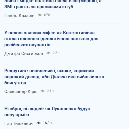
Війна і медіа: політика пішла в соцмережі, а
ЗМІ грають за правилами ютуб
Павло Казарін
678
У полоні власних міфів: як Костянтинівка
стала головною ідеологічною пасткою для
російських окупантів
Дмитро Снєгирьов
2,5 т.
Рекрутинг: оновлений і, схоже, корисний
ворожий досвід, або Діалектика вибагливого
боягузтва
Олександр Кірш
2,1 т.
Ні зброї, ні людей: як Лукашенко будує
нову армію
Ігар Тишкевич
16,8 т.