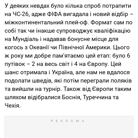
У деяких невдах було кілька спроб потрапити
на ЧС-26, адже ФІФА вигадала і новий відбір –
міжконтинентальний плей-оф. Формат сам по
собі так чи інакше супроводжує кваліфікацію
на Мундіаль і надавав бонусне місце для
когось з Океанії чи Північної Америки. Цього
ж року ми добре пам’ятаємо цей етап: було 6
путівок – 2 на весь світ і 4 на Європу. Цей
шанс отримала і Україна, але нам не вдалося
подолати шведів, які потім переграли поляків
та вийшли на турнір. Також від Європи таким
шляхом відібралися Боснія, Туреччина та
Чехія.