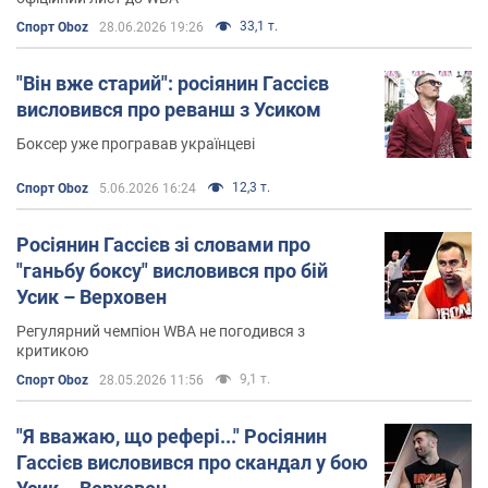
33,1 т.
Спорт Oboz
28.06.2026 19:26
"Він вже старий": росіянин Гассієв
висловився про реванш з Усиком
Боксер уже програвав українцеві
12,3 т.
Спорт Oboz
5.06.2026 16:24
Росіянин Гассієв зі словами про
"ганьбу боксу" висловився про бій
Усик – Верховен
Регулярний чемпіон WBA не погодився з
критикою
9,1 т.
Спорт Oboz
28.05.2026 11:56
"Я вважаю, що рефері..." Росіянин
Гассієв висловився про скандал у бою