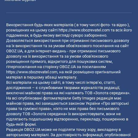
Використання будь-яких матеріалів ( в тому числі фото- та відео-),
розміщених на цьому сайті
https://www.obozrevatel.com
та всіх його
піддоменах, в будь-якому вигляді суворо заборонено.
Дозволяється використання при отриманні письмового дозволу
на їх використання та за умови обов'язкового посилання на сайт
OBOZ.UA, а для інтернет-видань - при отриманні письмового
дозволу на їх використання та за умови обов'язкового
розміщення прямого, відкритого для пошукових систем,
гіперпосилання на сторінку OBOZ.UA за посиланням
https://www.obozrevatel.com
, на якій розміщено оригінальний
матеріал в першому абзаці матеріалу.
Всі матеріали на цьому сайті, в тому числі інтерв’ю, статті,
дослідження – є службовими творами журналістів редакції,
виключні майнові права на які належать ТОВ «Золота середина».
На всі опубліковані фотоматеріали Getty Images редакція має
майнові права, які захищаються законом України «Про авторські
права та суміжні права», ніхто не має права без письмового
дозволу ТОВ «Золота середина» їх використовувати, вони не
підлягають подальшому відтворенню, перекладу, поширенню в
будь-якій формі.
Редакція OBOZ.UA може не поділяти точку зору, викладену в
авторському матеріалі. За достовірність інформації, опублікованої