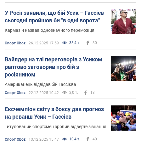
У Росії заявили, що бій Усик – Гассієв
сьогодні пройшов би "в одні ворота"
Кармазін назвав однозначного переможця
33,4 т.
30
Спорт Oboz
26.12.2025 17:59
Вайлдер на тлі переговорів з Усиком
раптово заговорив про бій з
росіянином
Американець відвідав бій Гассієва
2,0 т.
13
Спорт Oboz
22.12.2025 10:42
Ексчемпіон світу з боксу дав прогноз
на реванш Усик – Гассієв
Титулований спортсмен зробив відверте зізнання
10,4 т.
40
Спорт Oboz
13.12.2025 15:47