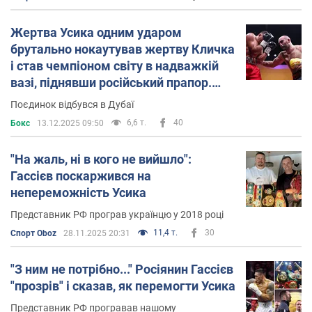
Жертва Усика одним ударом
брутально нокаутував жертву Кличка
і став чемпіоном світу в надважкій
вазі, піднявши російський прапор.
Відео
Поєдинок відбувся в Дубаї
6,6 т.
40
Бокс
13.12.2025 09:50
"На жаль, ні в кого не вийшло":
Гассієв поскаржився на
непереможність Усика
Представник РФ програв українцю у 2018 році
11,4 т.
30
Спорт Oboz
28.11.2025 20:31
"З ним не потрібно..." Росіянин Гассієв
"прозрів" і сказав, як перемогти Усика
Представник РФ програвав нашому