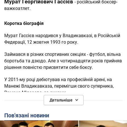
Мурат Георгійович Гассієв
- російський боксер-
важкоатлет.
Коротка біографія
Мурат Гассієв народився у Владикавказі, в Російській
Федерації, 12 жовтня 1993 го року.
Займався в різних спортивних секціях - футбол, вільна
боротьба та дзюдо. Але з чотирнадцяти років прийняв
рішення повністю присвятити себе боксу.
У 2011-му році дебютував на професійній арені, на
Манежі Владикавказа, перемігши свого суперника,
Романа Мірзоєва, за очками.
Детальніше
З 2016-го до 2018-го року Мурат Гассієв утримував
IBF
титул і пояс чемпіона за версією
. У 2018-му році
Пов'язані новини
WBA.
побував чемпіоном за версією