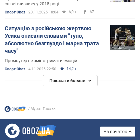
співвітчизнику у 2018 році
6,9 т.
67
Спорт Oboz
28.11.2025 18:04
Ситуацію з російською жертвою
Усика описали словами "тупо,
абсолютно безглуздо і марна трата
часу"
Промоутер не зміг стримати емоцій
14,2 т.
Спорт Oboz
4.11.2025 22:50
Показати більше
Мурат Гассієв
На початок