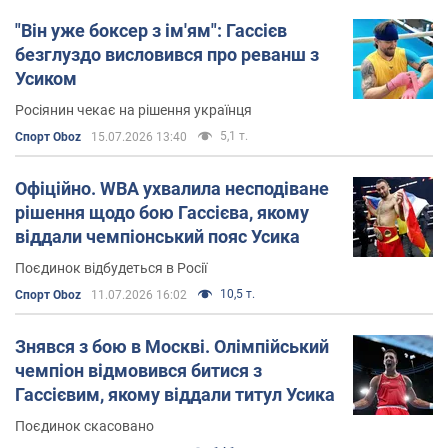
веде вже давно.
"Він уже боксер з ім'ям": Гассієв
безглуздо висловився про реванш з
Інстаграм
: за появою нових фото Гассієва в
Instagram
, де він ділиться фотографіями зі своїх
Усиком
тренувань, виступів, поєдинків і подорожей,
Росіянин чекає на рішення українця
постійно стежить двісті п'ятдесят тисяч
5,1 т.
Спорт Oboz
15.07.2026 13:40
передплатників.
Офіційно. WBA ухвалила несподіване
рішення щодо бою Гассієва, якому
віддали чемпіонський пояс Усика
Поєдинок відбудеться в Росії
10,5 т.
Спорт Oboz
11.07.2026 16:02
Знявся з бою в Москві. Олімпійський
чемпіон відмовився битися з
Гассієвим, якому віддали титул Усика
Поєдинок скасовано