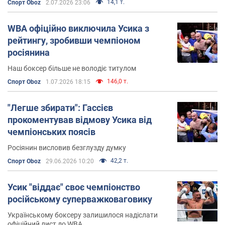
14,1 т.
Спорт Oboz
2.07.2026 23:06
WBA офіційно виключила Усика з
рейтингу, зробивши чемпіоном
росіянина
Наш боксер більше не володіє титулом
146,0 т.
Спорт Oboz
1.07.2026 18:15
"Легше збирати": Гассієв
прокоментував відмову Усика від
чемпіонських поясів
Росіянин висловив безглузду думку
42,2 т.
Спорт Oboz
29.06.2026 10:20
Усик "віддає" своє чемпіонство
російському суперважковаговику
Українському боксеру залишилося надіслати
офіційний лист до WBA