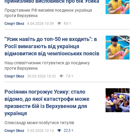
принизливо висловився про бік Усика
Представник РФ висміяв поєдинок українця
проти Верхувена
8,6 т.
Спорт Oboz
8.04.2026 10:39
"Усик навіть до топ-50 не входить": в
Росії вимагають від українця
відмовитися від чемпіонських поясів
Наш співвітчизник готуватися до поєдинку
проти Верхувена
7,6 т.
Спорт Oboz
30.03.2026 10:32
Росіянин погрожує Усику: стало
відомо, до якої катастрофи може
призвести бій із Верхувеном для
українця
Олександр може позбутися титулів
22,5 т.
Спорт Oboz
5.03.2026 10:14