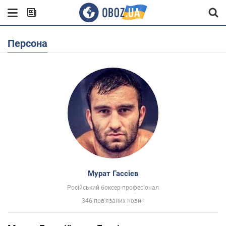
Персона
Мурат Гассієв
Російський боксер-професіонал
346 пов'язаних новин