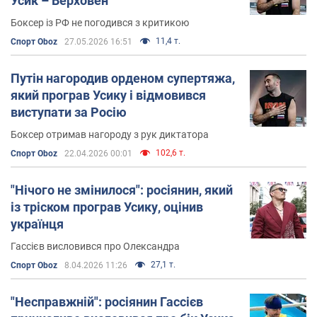
Усик – Верховен
Боксер із РФ не погодився з критикою
11,4 т.
Спорт Oboz
27.05.2026 16:51
Путін нагородив орденом супертяжа,
який програв Усику і відмовився
виступати за Росію
Боксер отримав нагороду з рук диктатора
102,6 т.
Спорт Oboz
22.04.2026 00:01
"Нічого не змінилося": росіянин, який
із тріском програв Усику, оцінив
українця
Гассієв висловився про Олександра
27,1 т.
Спорт Oboz
8.04.2026 11:26
"Несправжній": росіянин Гассієв