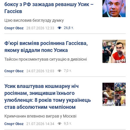
боксу з РФ зажадав реваншу Усик –
Мурат Гассієв проти
Юніера Дортікоса
:
Гассієв
об'єднавчий поєдинок відбувся в Сочі, в 2018-му
Цзю висловив безглузду думку
році, і закінчився нокаутом від Гассієва в
дванадцятому раунді. Слід зазначити, що
26,8 т.
Спорт Oboz
28.07.2026 12:33
Гассієв і Дортікос повинні були битися ще в 2015-
му році, але тоді поєдинок скасували.
Ф'юрі висміяв росіянина Гассієва,
якому віддали пояс Усика
Особисте життя
Тайсон прокоментував ситуацію в дивізіоні
Мурат Гассієв неодружений. За його словами,
7,0 т.
Спорт Oboz
24.07.2026 12:03
відповідну дівчину спортсмен досі не зустрів.
Усик влаштував кошмарну ніч
Активність в мережі
росіянам, знищивши їхнього
улюбленця: 8 років тому українець
Крім суто спортивних мережевих баз даних, на кшталт
став абсолютним чемпіоном
Boxrec
, Мурата Гассієва в інтернеті можна знайти в
Кримчанин впевнено виграв у Москві
найбільш популярних соціальних мережах:
9,5 т.
Спорт Oboz
21.07.2026 14:34
ВКонтакте
: особисту сторінку в
VK
Мурат Гассієв