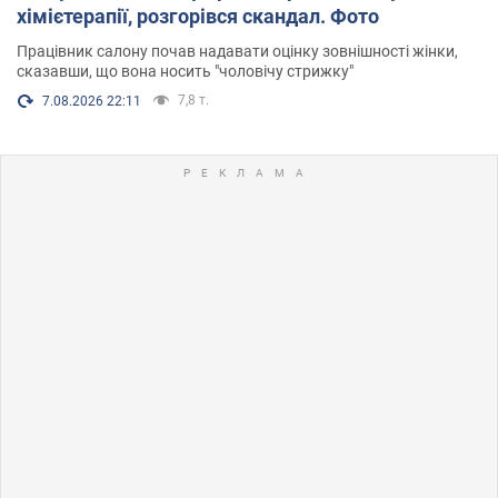
хімієтерапії, розгорівся скандал. Фото
Працівник салону почав надавати оцінку зовнішності жінки,
сказавши, що вона носить "чоловічу стрижку"
7,8 т.
7.08.2026 22:11