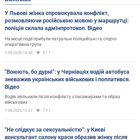
У Львові жінка спровокувала конфлікт,
розмовляючи російською мовою у маршрутці:
поліція склала адмінпротокол. Відео
На місце події прибули патрульні поліцейські та слідчо-
оперативна група
8,1 т.
7.08.2026 18:40
"Воюють, бо дурні": у Чернівцях водій автобуса
зневажив українських військових і поплатився.
Відео
Водія звільнили після конфлікту з пасажирами та образ
військових
7,9 т.
7.08.2026 15:47
"Не слідкує за сексуальністю": у Києві
консультант салону краси образив жінку після