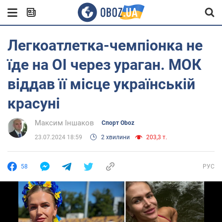
Легкоатлетка-чемпіонка не
їде на ОІ через ураган. МОК
віддав її місце українській
красуні
Максим Іншаков
Спорт Oboz
23.07.2024 18:59
2 хвилини
203,3 т.
58
РУС