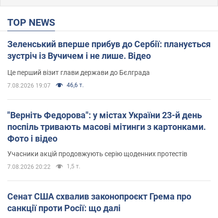
TOP NEWS
Зеленський вперше прибув до Сербії: планується
зустріч із Вучичем і не лише. Відео
Це перший візит глави держави до Бєлграда
46,6 т.
7.08.2026 19:07
"Верніть Федорова": у містах України 23-й день
поспіль тривають масові мітинги з картонками.
Фото і відео
Учасники акцій продовжують серію щоденних протестів
1,5 т.
7.08.2026 20:22
Сенат США схвалив законопроєкт Грема про
санкції проти Росії: що далі