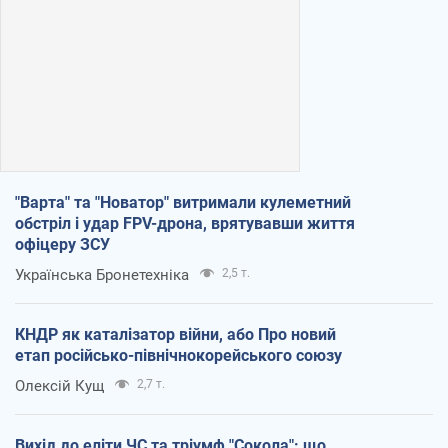
"Варта" та "Новатор" витримали кулеметний
обстріл і удар FPV-дрона, врятувавши життя
офіцеру ЗСУ
Українська Бронетехніка
2,5 т.
КНДР як каталізатор війни, або Про новий
етап російсько-північнокорейського союзу
Олексій Кущ
2,7 т.
Вихід до еліти ЧС та тріумф "Сокола": що