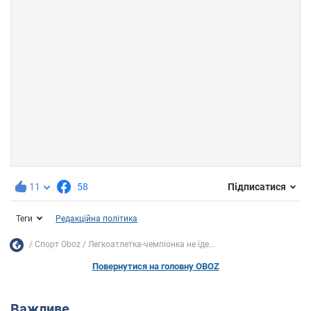
11
58
Підписатися
Теги
Редакційна політика
Спорт Oboz
Легкоатлетка-чемпіонка не їде...
Повернутися на головну OBOZ
Важливе