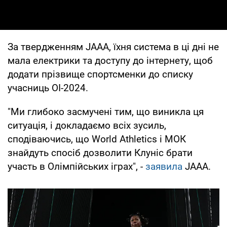
За твердженням JAAA, їхня система в ці дні не
мала електрики та доступу до інтернету, щоб
додати прізвище спортсменки до списку
учасниць ОІ-2024.
"Ми глибоко засмучені тим, що виникла ця
ситуація, і докладаємо всіх зусиль,
сподіваючись, що World Athletics і МОК
знайдуть спосіб дозволити Клуніс брати
участь в Олімпійських іграх", -
заявила
JAAA.